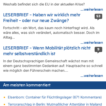
06.08.2026 - 07:33 von Carine zu
Weshalb befindet sich die EU in der aktuellen Krise?
Wie kam es zur Ceuta-Krise?
....weiterlesen
06.08.2026 - 07:30 von Ahja zu
LESERBRIEF – Haben wir wirklich mehr
53
Wasserstand des Rheins in NRW so niedrig wie noch nie
Freiheit – oder nur neue Zwänge?
06.08.2026 - 07:21 von PvD zu
Fortschritt – ein Wort, das kaum noch hinterfragt wird. Als
Mehrere Menschen in Londons City niedergestochen
wäre alles, was sich verändert, automatisch besser. Doch im
06.08.2026 - 00:22 von Peter S. zu
Alltag…
Wasserstand des Rheins in NRW so niedrig wie noch nie
....weiterlesen
06.08.2026 - 00:01 von Hugo Egon Bernhard von Sinnen zu
LESERBRIEF – Wenn Mobilität plötzlich nicht
9
Mehrere Menschen in Londons City niedergestochen
mehr selbstverständlich ist
05.08.2026 - 23:29 von Zuhörer zu
In der Deutschsprachigen Gemeinschaft wächst man mit
Wasserstand des Rheins in NRW so niedrig wie noch nie
einem ganz bestimmten Gedanken auf: Hauptsache so schnell
05.08.2026 - 22:35 von Chips zu
wie möglich den Führerschein machen….
Wasserstand des Rheins in NRW so niedrig wie noch nie
....weiterlesen
05.08.2026 - 22:31 von Chips zu
Mehrere Menschen in Londons City niedergestochen
Am meisten kommentiert
05.08.2026 - 22:18 von Kritisch denken zu
Mehrere Menschen in Londons City niedergestochen
Elsenborn: Container für Flüchtlingslager (671 Kommentare)
05.08.2026 - 21:53 von Karli Dall zu
Terroranschlag in Berlin: Mutmaßlicher Attentäter in Mailand