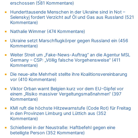
Mehrere Menschen in Londons City niedergestochen
erschossen (581 Kommentare)
05.08.2026 - 21:15 von Joseph Meyer zu
Hunderttausende Menschen in der Ukraine sind in Not –
Selenskyj fordert Verzicht auf Öl und Gas aus Russland (521
Wasserstand des Rheins in NRW so niedrig wie noch nie
Kommentare)
05.08.2026 - 21:10 von Ahja zu
Nathalie Wimmer (474 Kommentare)
Wasserstand des Rheins in NRW so niedrig wie noch nie
05.08.2026 - 21:05 von Oberstes Kommentargremium zu
Ukraine setzt Marschflugkörper gegen Russland ein (456
Kommentare)
Wie kam es zur Ceuta-Krise?
Weiter Streit um „Fake-News-Auftrag“ an die Agentur MSL
05.08.2026 - 20:50 von Tierexperte zu
Germany – CSP: „Völlig falsche Vorgehensweise“ (411
Aachen ab 11. August wieder Mekka des Pferdesports –
Kommentare)
Belgien setzt bei Reit-WM auf starke Springreiter
Die neue-alte Mehrheit stellte ihre Koalitionsvereinbarung
05.08.2026 - 20:38 von Willi Müller zu
vor (410 Kommentare)
Mehrere Menschen in Londons City niedergestochen
Viktor Orban warnt Belgien kurz vor dem EU-Gipfel vor
05.08.2026 - 20:36 von Islam Experte zu
einem „Risiko massiver Vergeltungsmaßnahmen“ (397
Mehrere Menschen in Londons City niedergestochen
Kommentare)
05.08.2026 - 20:21 von Dax zu
KMI ruft die höchste Hitzewarnstufe (Code Rot) für Freitag
Wasserstand des Rheins in NRW so niedrig wie noch nie
in den Provinzen Limburg und Lüttich aus (352
Kommentare)
05.08.2026 - 20:19 von Dax zu
Wasserstand des Rheins in NRW so niedrig wie noch nie
Schießerei in der Neustraße: Haftbefehl gegen eine
beteiligte Person (352 Kommentare)
05.08.2026 - 20:11 von Analise zu