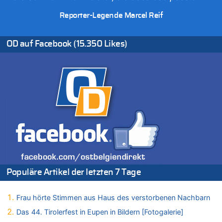
Wasserstand des Rheins in NRW so niedrig wie noch nie
Reporter-Legende Marcel Reif
06.08.2026 - 13:20 von Speck für die Mâuse zu
FIFA-Spitze demonstriert Einigkeit trotz Kritik und neuer
Vorwürfe gegen Präsident Gianni Infantino
OD auf Facebook (15.350 Likes)
06.08.2026 - 12:41 von Hugo Egon Bernhard von Sinnen zu
Frau hörte Stimmen aus Haus des verstorbenen Nachbarn
06.08.2026 - 12:36 von Gärlinde zu
Aachen ab 11. August wieder Mekka des Pferdesports –
Belgien setzt bei Reit-WM auf starke Springreiter
06.08.2026 - 12:26 von Guido Scholzen zu
Zweite Hitzewelle in diesem Sommer ist jetzt amtlich
06.08.2026 - 12:17 von Sparwasser zu
Zweite Hitzewelle in diesem Sommer ist jetzt amtlich
06.08.2026 - 12:13 von Dax zu
Zweite Hitzewelle in diesem Sommer ist jetzt amtlich
Populäre Artikel der letzten 7 Tage
06.08.2026 - 12:13 von Heinz F. zu
Mehrere Menschen in Londons City niedergestochen
Frau hörte Stimmen aus Haus des verstorbenen Nachbarn
06.08.2026 - 12:13 von Hugo Egon Bernhard von Sinnen zu
Das 44. Tirolerfest in Eupen in Bildern [Fotogalerie]
Zweite Hitzewelle in diesem Sommer ist jetzt amtlich