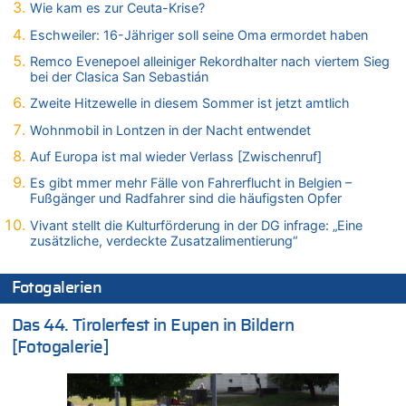
Wie kam es zur Ceuta-Krise?
06.08.2026 - 12:08 von Medium zu
Frau hörte Stimmen aus Haus des verstorbenen Nachbarn
Eschweiler: 16-Jähriger soll seine Oma ermordet haben
06.08.2026 - 11:52 von Hubert F. zu
Remco Evenepoel alleiniger Rekordhalter nach viertem Sieg
bei der Clasica San Sebastián
Zweite Hitzewelle in diesem Sommer ist jetzt amtlich
06.08.2026 - 11:46 von Ermitler zu
Zweite Hitzewelle in diesem Sommer ist jetzt amtlich
Zweite Hitzewelle in diesem Sommer ist jetzt amtlich
Wohnmobil in Lontzen in der Nacht entwendet
06.08.2026 - 11:42 von Willi Müller zu
Auf Europa ist mal wieder Verlass [Zwischenruf]
Eschweiler: 16-Jähriger soll seine Oma ermordet haben
Es gibt mmer mehr Fälle von Fahrerflucht in Belgien –
06.08.2026 - 11:35 von ne Hondsjong zu
Fußgänger und Radfahrer sind die häufigsten Opfer
Zweite Hitzewelle in diesem Sommer ist jetzt amtlich
Vivant stellt die Kulturförderung in der DG infrage: „Eine
06.08.2026 - 11:11 von Dax zu
zusätzliche, verdeckte Zusatzalimentierung“
Wie kam es zur Ceuta-Krise?
06.08.2026 - 10:39 von Mungo zu
Fotogalerien
Wasserstand des Rheins in NRW so niedrig wie noch nie
06.08.2026 - 10:34 von Ostbelgien Direkt zu
Das 44. Tirolerfest in Eupen in Bildern
Tessa Wullaert knackt die 100-Tore-Marke für die Red Flames
[Fotogalerie]
06.08.2026 - 10:20 von Dax zu
Zweite Hitzewelle in diesem Sommer ist jetzt amtlich
06.08.2026 - 10:18 von Dax zu