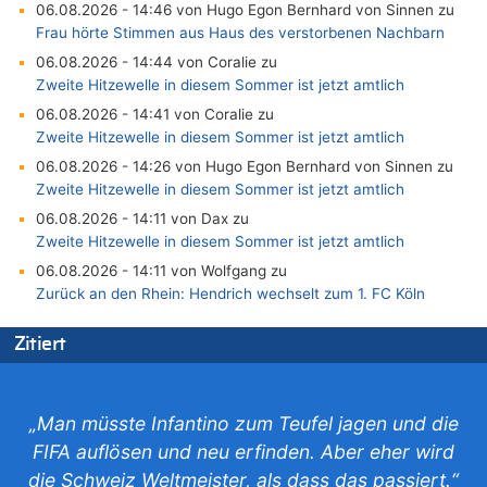
06.08.2026 - 14:46 von Hugo Egon Bernhard von Sinnen zu
Frau hörte Stimmen aus Haus des verstorbenen Nachbarn
06.08.2026 - 14:44 von Coralie zu
Zweite Hitzewelle in diesem Sommer ist jetzt amtlich
06.08.2026 - 14:41 von Coralie zu
Zweite Hitzewelle in diesem Sommer ist jetzt amtlich
06.08.2026 - 14:26 von Hugo Egon Bernhard von Sinnen zu
Zweite Hitzewelle in diesem Sommer ist jetzt amtlich
06.08.2026 - 14:11 von Dax zu
Zweite Hitzewelle in diesem Sommer ist jetzt amtlich
06.08.2026 - 14:11 von Wolfgang zu
Zurück an den Rhein: Hendrich wechselt zum 1. FC Köln
06.08.2026 - 13:59 von Chips zu
Zitiert
Wasserstand des Rheins in NRW so niedrig wie noch nie
06.08.2026 - 13:53 von Frage an den Hondsjong zu
Zweite Hitzewelle in diesem Sommer ist jetzt amtlich
„Man müsste Infantino zum Teufel jagen und die
06.08.2026 - 13:34 von Zeitzeuge zu
FIFA auflösen und neu erfinden. Aber eher wird
Wasserstand des Rheins in NRW so niedrig wie noch nie
die Schweiz Weltmeister, als dass das passiert.“
06.08.2026 - 13:27 von Hubert F. zu