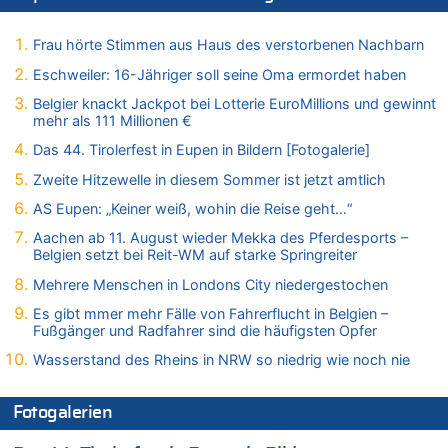
08.08.2026 - 21:28 von Noah Parmentier zu
Leipzig, Mechernich und die Frage: Wer steckt hinter den
Frau hörte Stimmen aus Haus des verstorbenen Nachbarn
Drohnen mit Strengstoff? War es Russland?
Eschweiler: 16-Jähriger soll seine Oma ermordet haben
08.08.2026 - 21:11 von Mungo zu
Belgier knackt Jackpot bei Lotterie EuroMillions und gewinnt
Leipzig, Mechernich und die Frage: Wer steckt hinter den
mehr als 111 Millionen €
Drohnen mit Strengstoff? War es Russland?
Das 44. Tirolerfest in Eupen in Bildern [Fotogalerie]
08.08.2026 - 20:49 von Marcel Scholzen Eimerscheid zu
Leipzig, Mechernich und die Frage: Wer steckt hinter den
Zweite Hitzewelle in diesem Sommer ist jetzt amtlich
Drohnen mit Strengstoff? War es Russland?
AS Eupen: „Keiner weiß, wohin die Reise geht…“
08.08.2026 - 20:34 von Dax zu
Aachen ab 11. August wieder Mekka des Pferdesports –
Wasserstand des Rheins in NRW so niedrig wie noch nie
Belgien setzt bei Reit-WM auf starke Springreiter
08.08.2026 - 20:32 von Joseph Meyer zu
Mehrere Menschen in Londons City niedergestochen
Leipzig, Mechernich und die Frage: Wer steckt hinter den
Drohnen mit Strengstoff? War es Russland?
Es gibt mmer mehr Fälle von Fahrerflucht in Belgien –
Fußgänger und Radfahrer sind die häufigsten Opfer
08.08.2026 - 20:20 von Joseph Meyer zu
Leipzig, Mechernich und die Frage: Wer steckt hinter den
Wasserstand des Rheins in NRW so niedrig wie noch nie
Drohnen mit Strengstoff? War es Russland?
08.08.2026 - 20:19 von Peter G zu
Fotogalerien
Zwölf Jahre nach Aachener Bankraub: 70-Jähriger gefasst