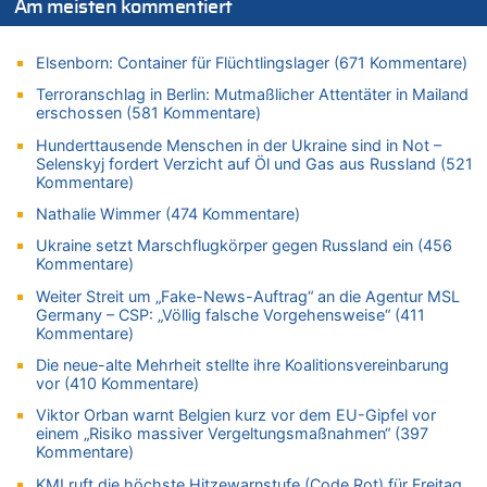
Am meisten kommentiert
Leipzig, Mechernich und die Frage: Wer steckt hinter den
Drohnen mit Strengstoff? War es Russland?
Elsenborn: Container für Flüchtlingslager (671 Kommentare)
08.08.2026 - 15:32 von 5/11 zu
Terroranschlag in Berlin: Mutmaßlicher Attentäter in Mailand
Mehrere Menschen in Londons City niedergestochen
erschossen (581 Kommentare)
08.08.2026 - 15:19 von Guido Scholzen zu
Hunderttausende Menschen in der Ukraine sind in Not –
Leipzig, Mechernich und die Frage: Wer steckt hinter den
Selenskyj fordert Verzicht auf Öl und Gas aus Russland (521
Drohnen mit Strengstoff? War es Russland?
Kommentare)
08.08.2026 - 14:54 von Alfons van Compernolle zu
Nathalie Wimmer (474 Kommentare)
Belgier knackt Jackpot bei Lotterie EuroMillions und gewinnt
mehr als 111 Millionen €
Ukraine setzt Marschflugkörper gegen Russland ein (456
Kommentare)
08.08.2026 - 14:47 von Peer Wermuth zu
Leipzig, Mechernich und die Frage: Wer steckt hinter den
Weiter Streit um „Fake-News-Auftrag“ an die Agentur MSL
Germany – CSP: „Völlig falsche Vorgehensweise“ (411
Drohnen mit Strengstoff? War es Russland?
Kommentare)
08.08.2026 - 14:29 von Achso Dax zu
Die neue-alte Mehrheit stellte ihre Koalitionsvereinbarung
In Belgien missachten zwei von drei Autofahrern das
vor (410 Kommentare)
Tempolimit in 30er-Zonen – Untersuchung von Vias
Viktor Orban warnt Belgien kurz vor dem EU-Gipfel vor
08.08.2026 - 13:23 von Hugo Egon Bernhard von Sinnen zu
einem „Risiko massiver Vergeltungsmaßnahmen“ (397
Leipzig, Mechernich und die Frage: Wer steckt hinter den
Kommentare)
Drohnen mit Strengstoff? War es Russland?
KMI ruft die höchste Hitzewarnstufe (Code Rot) für Freitag