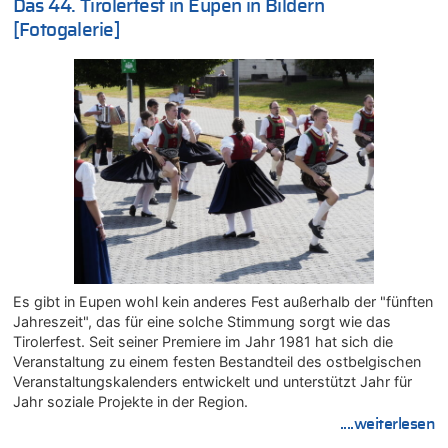
Das 44. Tirolerfest in Eupen in Bildern
08.08.2026 - 20:17 von Russentrolle zu
Leipzig, Mechernich und die Frage: Wer steckt hinter den
[Fotogalerie]
Drohnen mit Strengstoff? War es Russland?
08.08.2026 - 20:16 von Dax zu
Wasserstand des Rheins in NRW so niedrig wie noch nie
08.08.2026 - 20:13 von Dax zu
Zweite Hitzewelle in diesem Sommer ist jetzt amtlich
08.08.2026 - 20:09 von Dax zu
Zweite Hitzewelle in diesem Sommer ist jetzt amtlich
08.08.2026 - 20:06 von Dax zu
Zweite Hitzewelle in diesem Sommer ist jetzt amtlich
08.08.2026 - 19:00 von Peter G zu
Leipzig, Mechernich und die Frage: Wer steckt hinter den
Es gibt in Eupen wohl kein anderes Fest außerhalb der "fünften
Drohnen mit Strengstoff? War es Russland?
Jahreszeit", das für eine solche Stimmung sorgt wie das
08.08.2026 - 18:48 von Marcel Scholzen Eimerscheid zu
Tirolerfest. Seit seiner Premiere im Jahr 1981 hat sich die
Leipzig, Mechernich und die Frage: Wer steckt hinter den
Veranstaltung zu einem festen Bestandteil des ostbelgischen
Drohnen mit Strengstoff? War es Russland?
Veranstaltungskalenders entwickelt und unterstützt Jahr für
08.08.2026 - 18:41 von JoKrings zu
Jahr soziale Projekte in der Region.
Leipzig, Mechernich und die Frage: Wer steckt hinter den
....weiterlesen
Drohnen mit Strengstoff? War es Russland?