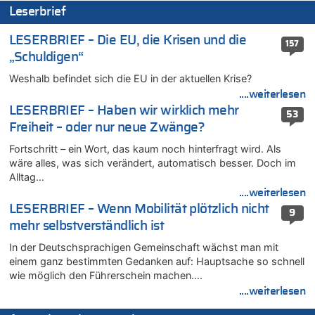
Leserbrief
08.08.2026 - 18:39 von JoKrings zu
Leipzig, Mechernich und die Frage: Wer steckt hinter den
LESERBRIEF – Die EU, die Krisen und die
Drohnen mit Strengstoff? War es Russland?
157
„Schuldigen“
08.08.2026 - 18:07 von Hubert F. zu
Belgier knackt Jackpot bei Lotterie EuroMillions und gewinnt
Weshalb befindet sich die EU in der aktuellen Krise?
mehr als 111 Millionen €
....weiterlesen
08.08.2026 - 17:46 von Der Alte zu
LESERBRIEF – Haben wir wirklich mehr
53
Belgier knackt Jackpot bei Lotterie EuroMillions und gewinnt
Freiheit – oder nur neue Zwänge?
mehr als 111 Millionen €
Fortschritt – ein Wort, das kaum noch hinterfragt wird. Als
08.08.2026 - 17:45 von Der Alte zu
wäre alles, was sich verändert, automatisch besser. Doch im
Zwölf Jahre nach Aachener Bankraub: 70-Jähriger gefasst
Alltag…
08.08.2026 - 17:43 von Der Alte zu
....weiterlesen
Leipzig, Mechernich und die Frage: Wer steckt hinter den
LESERBRIEF – Wenn Mobilität plötzlich nicht
9
Drohnen mit Strengstoff? War es Russland?
mehr selbstverständlich ist
08.08.2026 - 17:16 von Bingo zu
In der Deutschsprachigen Gemeinschaft wächst man mit
Zweite Hitzewelle in diesem Sommer ist jetzt amtlich
einem ganz bestimmten Gedanken auf: Hauptsache so schnell
08.08.2026 - 16:20 von Russentrolle zu
wie möglich den Führerschein machen….
Leipzig, Mechernich und die Frage: Wer steckt hinter den
....weiterlesen
Drohnen mit Strengstoff? War es Russland?
08.08.2026 - 15:34 von JoKrings zu