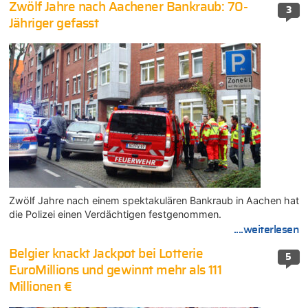
Zwölf Jahre nach Aachener Bankraub: 70-
3
Jähriger gefasst
Zwölf Jahre nach einem spektakulären Bankraub in Aachen hat
die Polizei einen Verdächtigen festgenommen.
....weiterlesen
Belgier knackt Jackpot bei Lotterie
5
EuroMillions und gewinnt mehr als 111
Millionen €