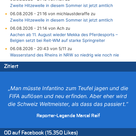
Zweite Hitzewelle in diesem Sommer ist jetzt amtlich
06.08.2026 - 21:16 von michlaustderaffe zu
Zweite Hitzewelle in diesem Sommer ist jetzt amtlich
06.08.2026 - 21:14 von Ach zu
Aachen ab 11. August wieder Mekka des Pferdesports –
Belgien setzt bei Reit-WM auf starke Springreiter
06.08.2026 - 20:43 von 5/11 zu
Wasserstand des Rheins in NRW so niedrig wie noch nie
06.08.2026 - 20:35 von Wolfgang2 zu
Zitiert
Zurück an den Rhein: Hendrich wechselt zum 1. FC Köln
06.08.2026 - 20:16 von Panda46 zu
AS Eupen: „Keiner weiß, wohin die Reise geht…“
„Man müsste Infantino zum Teufel jagen und die
06.08.2026 - 19:17 von Guido Scholzen zu
FIFA auflösen und neu erfinden. Aber eher wird
Zweite Hitzewelle in diesem Sommer ist jetzt amtlich
die Schweiz Weltmeister, als dass das passiert.“
06.08.2026 - 19:14 von JoKrings zu
Zweite Hitzewelle in diesem Sommer ist jetzt amtlich
Reporter-Legende Marcel Reif
06.08.2026 - 18:40 von Ostbelgien Direkt zu
Felice Mazzu soll Cheftrainer der AS Eupen werden
OD auf Facebook (15.350 Likes)
06.08.2026 - 18:29 von Zahlen zählen Fakten zu