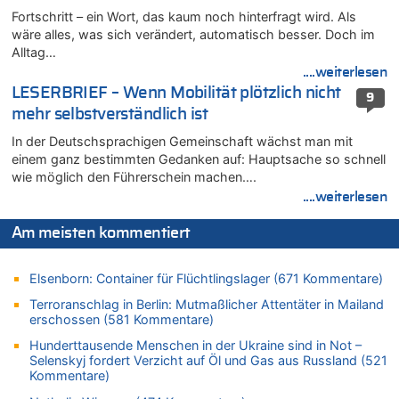
Frau hörte Stimmen aus Haus des verstorbenen Nachbarn
Fortschritt – ein Wort, das kaum noch hinterfragt wird. Als
06.08.2026 - 12:36 von Gärlinde zu
wäre alles, was sich verändert, automatisch besser. Doch im
Alltag…
Aachen ab 11. August wieder Mekka des Pferdesports –
Belgien setzt bei Reit-WM auf starke Springreiter
....weiterlesen
LESERBRIEF – Wenn Mobilität plötzlich nicht
06.08.2026 - 12:26 von Guido Scholzen zu
9
Zweite Hitzewelle in diesem Sommer ist jetzt amtlich
mehr selbstverständlich ist
06.08.2026 - 12:17 von Sparwasser zu
In der Deutschsprachigen Gemeinschaft wächst man mit
Zweite Hitzewelle in diesem Sommer ist jetzt amtlich
einem ganz bestimmten Gedanken auf: Hauptsache so schnell
wie möglich den Führerschein machen….
06.08.2026 - 12:13 von Dax zu
....weiterlesen
Zweite Hitzewelle in diesem Sommer ist jetzt amtlich
06.08.2026 - 12:13 von Heinz F. zu
Am meisten kommentiert
Mehrere Menschen in Londons City niedergestochen
06.08.2026 - 12:13 von Hugo Egon Bernhard von Sinnen zu
Elsenborn: Container für Flüchtlingslager (671 Kommentare)
Zweite Hitzewelle in diesem Sommer ist jetzt amtlich
Terroranschlag in Berlin: Mutmaßlicher Attentäter in Mailand
06.08.2026 - 12:08 von Medium zu
erschossen (581 Kommentare)
Frau hörte Stimmen aus Haus des verstorbenen Nachbarn
Hunderttausende Menschen in der Ukraine sind in Not –
06.08.2026 - 11:52 von Hubert F. zu
Selenskyj fordert Verzicht auf Öl und Gas aus Russland (521
Zweite Hitzewelle in diesem Sommer ist jetzt amtlich
Kommentare)
06.08.2026 - 11:46 von Ermitler zu