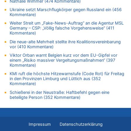
Nathalie Wimmer (474 Kommentare)
Zweite Hitzewelle in diesem Sommer ist jetzt amtlich
Ukraine setzt Marschflugkörper gegen Russland ein (456
06.08.2026 - 11:42 von Willi Müller zu
Kommentare)
Eschweiler: 16-Jähriger soll seine Oma ermordet haben
Weiter Streit um „Fake-News-Auftrag“ an die Agentur MSL
06.08.2026 - 11:35 von ne Hondsjong zu
Germany – CSP: „Völlig falsche Vorgehensweise“ (411
Zweite Hitzewelle in diesem Sommer ist jetzt amtlich
Kommentare)
06.08.2026 - 11:11 von Dax zu
Die neue-alte Mehrheit stellte ihre Koalitionsvereinbarung
Wie kam es zur Ceuta-Krise?
vor (410 Kommentare)
06.08.2026 - 10:39 von Mungo zu
Viktor Orban warnt Belgien kurz vor dem EU-Gipfel vor
einem „Risiko massiver Vergeltungsmaßnahmen“ (397
Wasserstand des Rheins in NRW so niedrig wie noch nie
Kommentare)
06.08.2026 - 10:34 von Ostbelgien Direkt zu
KMI ruft die höchste Hitzewarnstufe (Code Rot) für Freitag
Tessa Wullaert knackt die 100-Tore-Marke für die Red Flames
in den Provinzen Limburg und Lüttich aus (352
06.08.2026 - 10:20 von Dax zu
Kommentare)
Zweite Hitzewelle in diesem Sommer ist jetzt amtlich
Schießerei in der Neustraße: Haftbefehl gegen eine
06.08.2026 - 10:18 von Dax zu
beteiligte Person (352 Kommentare)
Wasserstand des Rheins in NRW so niedrig wie noch nie
06.08.2026 - 10:17 von Richtig zu
Wasserstand des Rheins in NRW so niedrig wie noch nie
Impressum
Datenschutzerklärung
06.08.2026 - 10:16 von Dax zu
Wasserstand des Rheins in NRW so niedrig wie noch nie