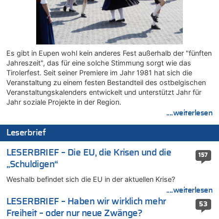
Zweite Hitzewelle in diesem Sommer ist jetzt amtlich
06.08.2026 - 14:26 von Hugo Egon Bernhard von Sinnen zu
Zweite Hitzewelle in diesem Sommer ist jetzt amtlich
06.08.2026 - 14:11 von Dax zu
Zweite Hitzewelle in diesem Sommer ist jetzt amtlich
Es gibt in Eupen wohl kein anderes Fest außerhalb der "fünften
Jahreszeit", das für eine solche Stimmung sorgt wie das
06.08.2026 - 14:11 von Wolfgang zu
Tirolerfest. Seit seiner Premiere im Jahr 1981 hat sich die
Zurück an den Rhein: Hendrich wechselt zum 1. FC Köln
Veranstaltung zu einem festen Bestandteil des ostbelgischen
06.08.2026 - 13:59 von Chips zu
Veranstaltungskalenders entwickelt und unterstützt Jahr für
Wasserstand des Rheins in NRW so niedrig wie noch nie
Jahr soziale Projekte in der Region.
06.08.2026 - 13:53 von Frage an den Hondsjong zu
....weiterlesen
Zweite Hitzewelle in diesem Sommer ist jetzt amtlich
Leserbrief
06.08.2026 - 13:34 von Zeitzeuge zu
Wasserstand des Rheins in NRW so niedrig wie noch nie
LESERBRIEF – Die EU, die Krisen und die
157
06.08.2026 - 13:27 von Hubert F. zu
„Schuldigen“
Wasserstand des Rheins in NRW so niedrig wie noch nie
Weshalb befindet sich die EU in der aktuellen Krise?
06.08.2026 - 13:20 von Speck für die Mâuse zu
....weiterlesen
FIFA-Spitze demonstriert Einigkeit trotz Kritik und neuer
Vorwürfe gegen Präsident Gianni Infantino
LESERBRIEF – Haben wir wirklich mehr
53
Freiheit – oder nur neue Zwänge?
06.08.2026 - 12:41 von Hugo Egon Bernhard von Sinnen zu