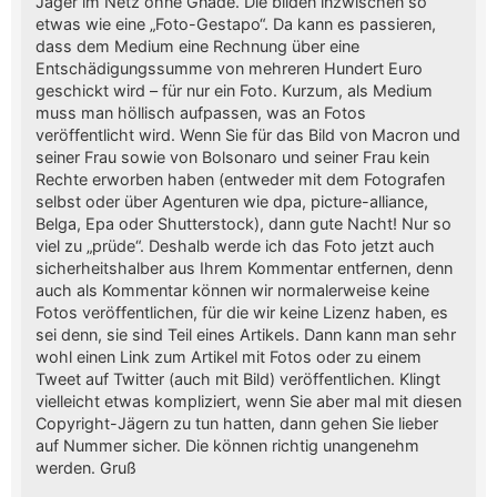
Jäger im Netz ohne Gnade. Die bilden inzwischen so
etwas wie eine „Foto-Gestapo“. Da kann es passieren,
dass dem Medium eine Rechnung über eine
Entschädigungssumme von mehreren Hundert Euro
geschickt wird – für nur ein Foto. Kurzum, als Medium
muss man höllisch aufpassen, was an Fotos
veröffentlicht wird. Wenn Sie für das Bild von Macron und
seiner Frau sowie von Bolsonaro und seiner Frau kein
Rechte erworben haben (entweder mit dem Fotografen
selbst oder über Agenturen wie dpa, picture-alliance,
Belga, Epa oder Shutterstock), dann gute Nacht! Nur so
viel zu „prüde“. Deshalb werde ich das Foto jetzt auch
sicherheitshalber aus Ihrem Kommentar entfernen, denn
auch als Kommentar können wir normalerweise keine
Fotos veröffentlichen, für die wir keine Lizenz haben, es
sei denn, sie sind Teil eines Artikels. Dann kann man sehr
wohl einen Link zum Artikel mit Fotos oder zu einem
Tweet auf Twitter (auch mit Bild) veröffentlichen. Klingt
vielleicht etwas kompliziert, wenn Sie aber mal mit diesen
Copyright-Jägern zu tun hatten, dann gehen Sie lieber
auf Nummer sicher. Die können richtig unangenehm
werden. Gruß