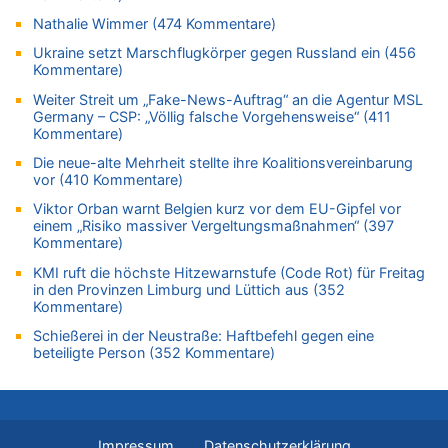
Belgier knackt Jackpot bei Lotterie EuroMillions und gewinnt
Nathalie Wimmer (474 Kommentare)
mehr als 111 Millionen €
Ukraine setzt Marschflugkörper gegen Russland ein (456
08.08.2026 - 17:45 von Der Alte zu
Kommentare)
Zwölf Jahre nach Aachener Bankraub: 70-Jähriger gefasst
Weiter Streit um „Fake-News-Auftrag“ an die Agentur MSL
08.08.2026 - 17:43 von Der Alte zu
Germany – CSP: „Völlig falsche Vorgehensweise“ (411
Kommentare)
Leipzig, Mechernich und die Frage: Wer steckt hinter den
Drohnen mit Strengstoff? War es Russland?
Die neue-alte Mehrheit stellte ihre Koalitionsvereinbarung
vor (410 Kommentare)
08.08.2026 - 17:16 von Bingo zu
Zweite Hitzewelle in diesem Sommer ist jetzt amtlich
Viktor Orban warnt Belgien kurz vor dem EU-Gipfel vor
einem „Risiko massiver Vergeltungsmaßnahmen“ (397
08.08.2026 - 16:20 von Russentrolle zu
Kommentare)
Leipzig, Mechernich und die Frage: Wer steckt hinter den
Drohnen mit Strengstoff? War es Russland?
KMI ruft die höchste Hitzewarnstufe (Code Rot) für Freitag
in den Provinzen Limburg und Lüttich aus (352
08.08.2026 - 15:34 von JoKrings zu
Kommentare)
Leipzig, Mechernich und die Frage: Wer steckt hinter den
Schießerei in der Neustraße: Haftbefehl gegen eine
Drohnen mit Strengstoff? War es Russland?
beteiligte Person (352 Kommentare)
08.08.2026 - 15:32 von 5/11 zu
Mehrere Menschen in Londons City niedergestochen
08.08.2026 - 15:19 von Guido Scholzen zu
Leipzig, Mechernich und die Frage: Wer steckt hinter den
Impressum
Datenschutzerklärung