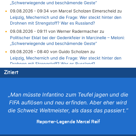
„Schwerwiegende und beschämende Geste“
09.08.2026 - 09:34 von Marcel Scholzen Eimerscheid zu
Leipzig, Mechernich und die Frage: Wer steckt hinter den
Drohnen mit Strengstoff? War es Russland?
09.08.2026 - 09:11 von Werner Radermacher zu
Politischer Eklat bei der Gedenkfeier in Marcinelle – Meloni:
„Schwerwiegende und beschämende Geste“
09.08.2026 - 08:40 von Guido Scholzen zu
Leipzig, Mechernich und die Frage: Wer steckt hinter den
Drohnen mit Strengstoff? War es Russland?
09.08.2026 - 08:21 von Zuhörer zu
Zitiert
Aachen ab 11. August wieder Mekka des Pferdesports –
Belgien setzt bei Reit-WM auf starke Springreiter
09.08.2026 - 07:40 von SoSo zu
„Man müsste Infantino zum Teufel jagen und die
Aachen ab 11. August wieder Mekka des Pferdesports –
FIFA auflösen und neu erfinden. Aber eher wird
Belgien setzt bei Reit-WM auf starke Springreiter
die Schweiz Weltmeister, als dass das passiert.“
09.08.2026 - 07:00 von Zuhörer zu
Wasserstand des Rheins in NRW so niedrig wie noch nie
Reporter-Legende Marcel Reif
09.08.2026 - 01:41 von Hugo Egon Bernhard von Sinnen zu
Leipzig, Mechernich und die Frage: Wer steckt hinter den