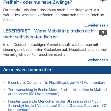
Freiheit – oder nur neue Zwänge?
08.08.2026 - 20:09 von Dax zu
Zweite Hitzewelle in diesem Sommer ist jetzt amtlich
Fortschritt – ein Wort, das kaum noch hinterfragt wird. Als
wäre alles, was sich verändert, automatisch besser. Doch im
08.08.2026 - 20:06 von Dax zu
Alltag…
Zweite Hitzewelle in diesem Sommer ist jetzt amtlich
....weiterlesen
08.08.2026 - 19:00 von Peter G zu
LESERBRIEF – Wenn Mobilität plötzlich nicht
9
Leipzig, Mechernich und die Frage: Wer steckt hinter den
mehr selbstverständlich ist
Drohnen mit Strengstoff? War es Russland?
In der Deutschsprachigen Gemeinschaft wächst man mit
08.08.2026 - 18:48 von Marcel Scholzen Eimerscheid zu
einem ganz bestimmten Gedanken auf: Hauptsache so schnell
Leipzig, Mechernich und die Frage: Wer steckt hinter den
wie möglich den Führerschein machen….
Drohnen mit Strengstoff? War es Russland?
....weiterlesen
08.08.2026 - 18:41 von JoKrings zu
Leipzig, Mechernich und die Frage: Wer steckt hinter den
Am meisten kommentiert
Drohnen mit Strengstoff? War es Russland?
08.08.2026 - 18:39 von JoKrings zu
Elsenborn: Container für Flüchtlingslager (671 Kommentare)
Leipzig, Mechernich und die Frage: Wer steckt hinter den
Drohnen mit Strengstoff? War es Russland?
Terroranschlag in Berlin: Mutmaßlicher Attentäter in Mailand
erschossen (581 Kommentare)
08.08.2026 - 18:07 von Hubert F. zu
Belgier knackt Jackpot bei Lotterie EuroMillions und gewinnt
Hunderttausende Menschen in der Ukraine sind in Not –
mehr als 111 Millionen €
Selenskyj fordert Verzicht auf Öl und Gas aus Russland (521
Kommentare)
08.08.2026 - 17:46 von Der Alte zu