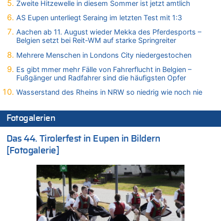
Zweite Hitzewelle in diesem Sommer ist jetzt amtlich
08.08.2026 - 22:12 von Hugo Egon Bernhard von Sinnen zu
AS Eupen unterliegt Seraing im letzten Test mit 1:3
LESERBRIEF – Für lokale, dezentrale Energieproduktion
Aachen ab 11. August wieder Mekka des Pferdesports –
08.08.2026 - 22:09 von Frage zu
Belgien setzt bei Reit-WM auf starke Springreiter
Leipzig, Mechernich und die Frage: Wer steckt hinter den
Drohnen mit Strengstoff? War es Russland?
Mehrere Menschen in Londons City niedergestochen
08.08.2026 - 22:07 von Shari zu
Es gibt mmer mehr Fälle von Fahrerflucht in Belgien –
Belgier knackt Jackpot bei Lotterie EuroMillions und gewinnt
Fußgänger und Radfahrer sind die häufigsten Opfer
mehr als 111 Millionen €
Wasserstand des Rheins in NRW so niedrig wie noch nie
08.08.2026 - 21:46 von Frage zu
Leipzig, Mechernich und die Frage: Wer steckt hinter den
Fotogalerien
Drohnen mit Strengstoff? War es Russland?
08.08.2026 - 21:33 von Frage zu
Das 44. Tirolerfest in Eupen in Bildern
Zwölf Jahre nach Aachener Bankraub: 70-Jähriger gefasst
[Fotogalerie]
08.08.2026 - 21:28 von Noah Parmentier zu
Leipzig, Mechernich und die Frage: Wer steckt hinter den
Drohnen mit Strengstoff? War es Russland?
08.08.2026 - 21:11 von Mungo zu
Leipzig, Mechernich und die Frage: Wer steckt hinter den
Drohnen mit Strengstoff? War es Russland?