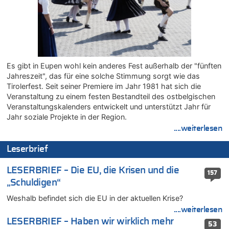
08.08.2026 - 20:49 von Marcel Scholzen Eimerscheid zu
Leipzig, Mechernich und die Frage: Wer steckt hinter den
Drohnen mit Strengstoff? War es Russland?
08.08.2026 - 20:34 von Dax zu
Wasserstand des Rheins in NRW so niedrig wie noch nie
08.08.2026 - 20:32 von Joseph Meyer zu
Es gibt in Eupen wohl kein anderes Fest außerhalb der "fünften
Leipzig, Mechernich und die Frage: Wer steckt hinter den
Jahreszeit", das für eine solche Stimmung sorgt wie das
Drohnen mit Strengstoff? War es Russland?
Tirolerfest. Seit seiner Premiere im Jahr 1981 hat sich die
08.08.2026 - 20:20 von Joseph Meyer zu
Veranstaltung zu einem festen Bestandteil des ostbelgischen
Leipzig, Mechernich und die Frage: Wer steckt hinter den
Veranstaltungskalenders entwickelt und unterstützt Jahr für
Drohnen mit Strengstoff? War es Russland?
Jahr soziale Projekte in der Region.
....weiterlesen
08.08.2026 - 20:19 von Peter G zu
Zwölf Jahre nach Aachener Bankraub: 70-Jähriger gefasst
Leserbrief
08.08.2026 - 20:17 von Russentrolle zu
Leipzig, Mechernich und die Frage: Wer steckt hinter den
LESERBRIEF – Die EU, die Krisen und die
157
Drohnen mit Strengstoff? War es Russland?
„Schuldigen“
08.08.2026 - 20:16 von Dax zu
Weshalb befindet sich die EU in der aktuellen Krise?
Wasserstand des Rheins in NRW so niedrig wie noch nie
....weiterlesen
08.08.2026 - 20:13 von Dax zu
LESERBRIEF – Haben wir wirklich mehr
Zweite Hitzewelle in diesem Sommer ist jetzt amtlich
53