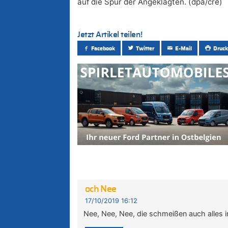
auf die Spur der Angeklagten. (dpa/cre)
Jetzt Artikel teilen!
Facebook
Twitter
E-Mail
Druck
och Nee
17/10/2019 16:12
Nee, Nee, Nee, die schmeißen auch alles 