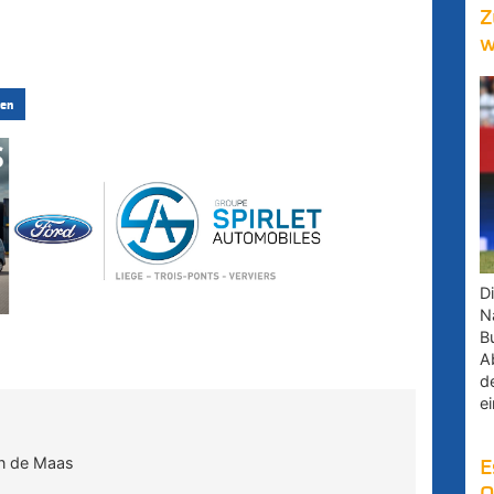
Z
w
en
D
Na
B
A
d
e
in de Maas
E