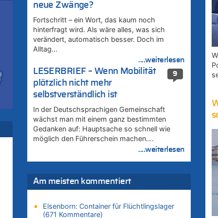
neue Zwänge?
Fortschritt – ein Wort, das kaum noch
hinterfragt wird. Als wäre alles, was sich
–
verändert, automatisch besser. Doch im
Alltag…
W
....weiterlesen
P
LESERBRIEF – Wenn Mobilität
9
s
–
plötzlich nicht mehr
selbstverständlich ist
W
In der Deutschsprachigen Gemeinschaft
s
:
wächst man mit einem ganz bestimmten
Gedanken auf: Hauptsache so schnell wie
möglich den Führerschein machen….
....weiterlesen
Am meisten kommentiert
uf
Elsenborn: Container für Flüchtlingslager
(671 Kommentare)