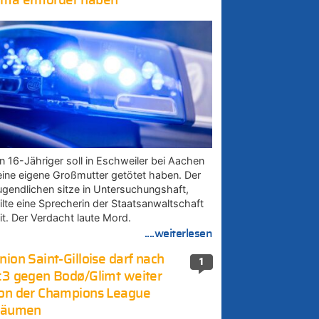
ma ermordet haben
in 16-Jähriger soll in Eschweiler bei Aachen
eine eigene Großmutter getötet haben. Der
ugendlichen sitze in Untersuchungshaft,
eilte eine Sprecherin der Staatsanwaltschaft
it. Der Verdacht laute Mord.
....weiterlesen
nion Saint-Gilloise darf nach
1
:3 gegen Bodø/Glimt weiter
on der Champions League
räumen