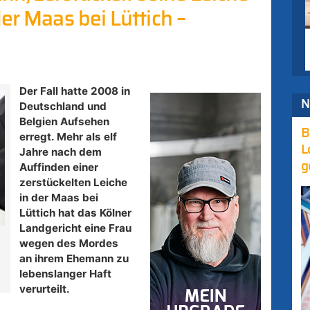
er Maas bei Lüttich –
Der Fall hatte 2008 in
N
Deutschland und
Belgien Aufsehen
B
erregt. Mehr als elf
L
Jahre nach dem
g
Auffinden einer
zerstückelten Leiche
in der Maas bei
Lüttich hat das Kölner
Landgericht eine Frau
wegen des Mordes
an ihrem Ehemann zu
lebenslanger Haft
verurteilt.