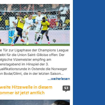
ie Tür zur Ligaphase der Champions League
eibt für die Union Saint-Gilloise offen: Der
elgische Vizemeister empfing am
ienstagabend im Hinspiel der 3.
ualifikationsrunde in Ostende die Norweger
on Bodø/Glimt, die in der letzten Saison…
....weiterlesen
weite Hitzewelle in diesem
53
ommer ist jetzt amtlich