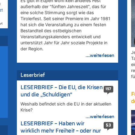
Es gibt in Eupen wohl kein anderes Fest
u
außerhalb der "fünften Jahreszeit", das für
zt
eine solche Stimmung sorgt wie das
Tirolerfest. Seit seiner Premiere im Jahr 1981
rd
hat sich die Veranstaltung zu einem festen
Bestandteil des ostbelgischen
Veranstaltungskalenders entwickelt und
unterstützt Jahr für Jahr soziale Projekte in
–
der Region.
Je
....weiterlesen
T
e
:
r
Leserbrief
fü
LESERBRIEF – Die EU, die Krisen
zt
157
F
und die „Schuldigen“
d
Weshalb befindet sich die EU in der aktuellen
Krise?
....weiterlesen
LESERBRIEF – Haben wir
53
wirklich mehr Freiheit – oder nur