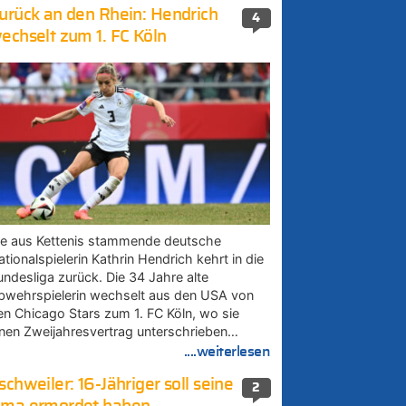
urück an den Rhein: Hendrich
4
echselt zum 1. FC Köln
ie aus Kettenis stammende deutsche
tionalspielerin Kathrin Hendrich kehrt in die
undesliga zurück. Die 34 Jahre alte
bwehrspielerin wechselt aus den USA von
en Chicago Stars zum 1. FC Köln, wo sie
inen Zweijahresvertrag unterschrieben…
....weiterlesen
schweiler: 16-Jähriger soll seine
2