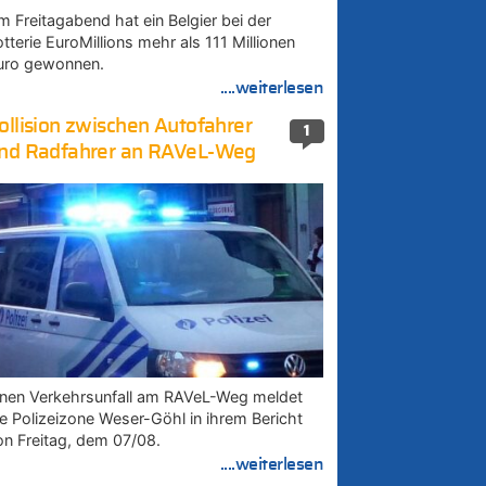
m Freitagabend hat ein Belgier bei der
tterie EuroMillions mehr als 111 Millionen
uro gewonnen.
....weiterlesen
ollision zwischen Autofahrer
1
nd Radfahrer an RAVeL-Weg
inen Verkehrsunfall am RAVeL-Weg meldet
ie Polizeizone Weser-Göhl in ihrem Bericht
on Freitag, dem 07/08.
....weiterlesen