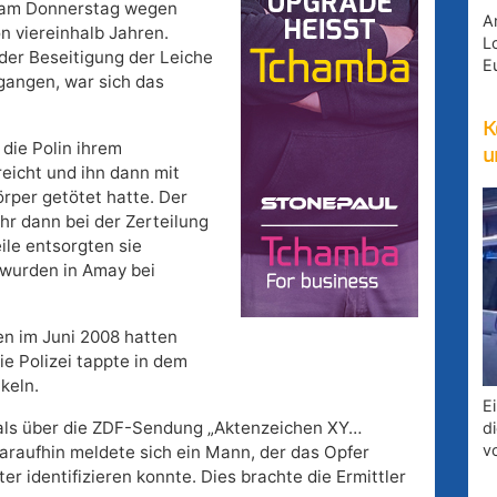
t am Donnerstag wegen
A
on viereinhalb Jahren.
Lo
der Beseitigung der Leiche
E
egangen, war sich das
K
 die Polin ihrem
u
eicht und ihn dann mit
rper getötet hatte. Der
hr dann bei der Zerteilung
ile entsorgten sie
 wurden in Amay bei
n im Juni 2008 hatten
e Polizei tappte in dem
keln.
E
 als über die ZDF-Sendung „Aktenzeichen XY…
d
v
raufhin meldete sich ein Mann, der das Opfer
r identifizieren konnte. Dies brachte die Ermittler