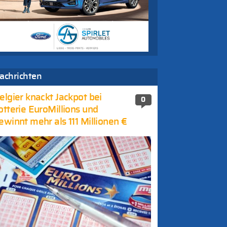
achrichten
elgier knackt Jackpot bei
0
otterie EuroMillions und
ewinnt mehr als 111 Millionen €