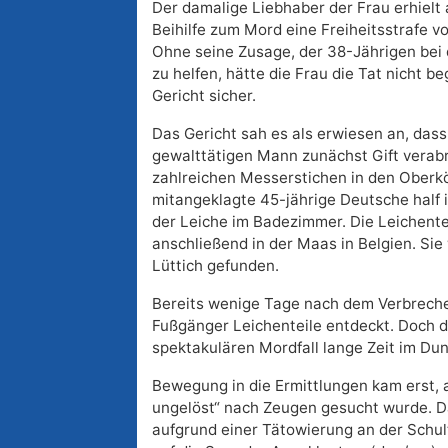
Der damalige Liebhaber der Frau erhiel
Beihilfe zum Mord eine Freiheitsstrafe v
Ohne seine Zusage, der 38-Jährigen bei 
zu helfen, hätte die Frau die Tat nicht b
Gericht sicher.
Das Gericht sah es als erwiesen an, dass
gewalttätigen Mann zunächst Gift verabr
zahlreichen Messerstichen in den Oberkö
mitangeklagte 45-jährige Deutsche half i
der Leiche im Badezimmer. Die Leichente
anschließend in der Maas in Belgien. Sie
Lüttich gefunden.
Bereits wenige Tage nach dem Verbreche
Fußgänger Leichenteile entdeckt. Doch di
spektakulären Mordfall lange Zeit im Dun
Bewegung in die Ermittlungen kam erst,
ungelöst“ nach Zeugen gesucht wurde. Da
aufgrund einer Tätowierung an der Schulte