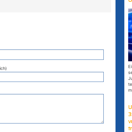
O
E
ich)
s
J
t
m
U
3
v
t