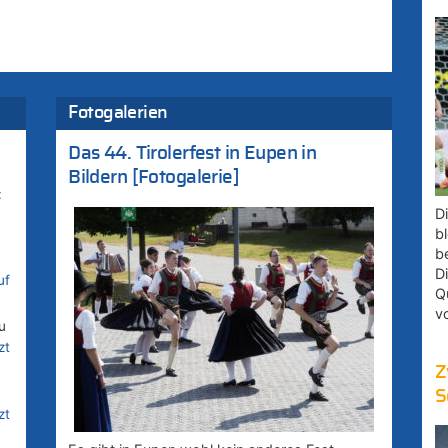
Fotogalerien
Das 44. Tirolerfest in Eupen in
Bildern [Fotogalerie]
:
D
bl
b
D
uf
Q
v
u
zt
Z
S
zt