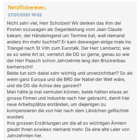
Netzflickereien,
27/01/2020 19:02
Nicht sehr viel, Herr Scholzen! Wir denken das ihm der
Posten sozusagen als Gegenleistung vom Jean Claude
bekam, der Händeringend um Termine bat, weil niemand
anders ihn mehr buchte!? Er kam deswegen einige male ins
Triangel nach St Vith zum Eurotalk. Der Herr Lambertz; wie
es so seine Art ist, vernetzt die DG so gerne, genau so wie
der Herr Paasch schon Jahrzehnte lang den Brückenbau
berherrscht!
Beide tun sich dabei sehr wichtig und unverzichtbar!? So als
wenn ganz Europa und die BRD der Nabel der Welt wäre,
und die DG die Achse des ganzen!?
Man hätte ja mal vermuten können, beide hätten etwas an
grosse Firmen und Industrie nach hier gebracht, damit hier
neue Arbeitsplätze erständen, um diejenigen zu
kompensieren die von hier nach dem Ländchen geflüchtet
wurdeni
Ihre grossen Erzählungen um die all so wichtigen Ämtern
glaubt ihnen sowieso niemand mehr. Da eine alte Leier von
Jahrzehnten her.