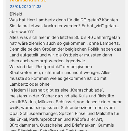
Kramschublade
28/01/2020 11:38
@Neid
Was hat Herr Lambertz denn für die DG getan? Könnten
Sie da mal etwas konkreter werden? Er hat „viel“ getan…
aber was???
Alles was sich hier in den letzten 30 bis 40 Jahren“getan
hat“ wäre ziemlich auch so gekommen , ohne Lambertz.
Denn die beiden Großen der belgischen Politik haben das
Land aufgeteilt und wir, die Ostbelgier mussten dann
eben auch versorgt werden, irgendwie.
Wir sind das „Restprodukt“ der belgischen
Staatsreformen, nicht mehr und nicht weniger. Alles
musste so kommen wie es gekommen ist; ob mit
Lambertz oder ohne.
In jedem Haushalt gibt es eine „Kramschublade“,
meistens in der Küche: da sind alte Kulis und Bleistifte
von IKEA drin, Münzen, Schlüssel, von denen keiner mehr
weiß, worauf sie passten, Schraubenzieher noch vom
Opa, Schlüsselanhänger, Spitzer, Pinsel und Malstifte für
die Enkel, Parfumpröbchen und Knöpfe aller Art,
Büroklammern, Gutscheine und Briefmarken, Gummis
und Bändchen, Schnüre und Draht, usw