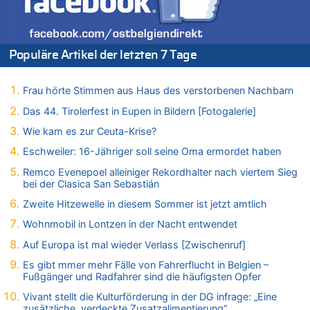
Zweite Hitzewelle in diesem Sommer ist jetzt amtlich
06.08.2026 - 14:57 von Hugo Egon Bernhard von Sinnen zu
Zweite Hitzewelle in diesem Sommer ist jetzt amtlich
Populäre Artikel der letzten 7 Tage
06.08.2026 - 14:51 von Ostbelgien Direkt zu
Zurück an den Rhein: Hendrich wechselt zum 1. FC Köln
06.08.2026 - 14:46 von Hugo Egon Bernhard von Sinnen zu
Frau hörte Stimmen aus Haus des verstorbenen Nachbarn
Frau hörte Stimmen aus Haus des verstorbenen Nachbarn
Das 44. Tirolerfest in Eupen in Bildern [Fotogalerie]
06.08.2026 - 14:44 von Coralie zu
Wie kam es zur Ceuta-Krise?
Zweite Hitzewelle in diesem Sommer ist jetzt amtlich
Eschweiler: 16-Jähriger soll seine Oma ermordet haben
06.08.2026 - 14:41 von Coralie zu
Zweite Hitzewelle in diesem Sommer ist jetzt amtlich
Remco Evenepoel alleiniger Rekordhalter nach viertem Sieg
bei der Clasica San Sebastián
06.08.2026 - 14:26 von Hugo Egon Bernhard von Sinnen zu
Zweite Hitzewelle in diesem Sommer ist jetzt amtlich
Zweite Hitzewelle in diesem Sommer ist jetzt amtlich
06.08.2026 - 14:11 von Dax zu
Wohnmobil in Lontzen in der Nacht entwendet
Zweite Hitzewelle in diesem Sommer ist jetzt amtlich
Auf Europa ist mal wieder Verlass [Zwischenruf]
06.08.2026 - 14:11 von Wolfgang zu
Es gibt mmer mehr Fälle von Fahrerflucht in Belgien –
Zurück an den Rhein: Hendrich wechselt zum 1. FC Köln
Fußgänger und Radfahrer sind die häufigsten Opfer
06.08.2026 - 13:59 von Chips zu
Vivant stellt die Kulturförderung in der DG infrage: „Eine
Wasserstand des Rheins in NRW so niedrig wie noch nie
zusätzliche, verdeckte Zusatzalimentierung“