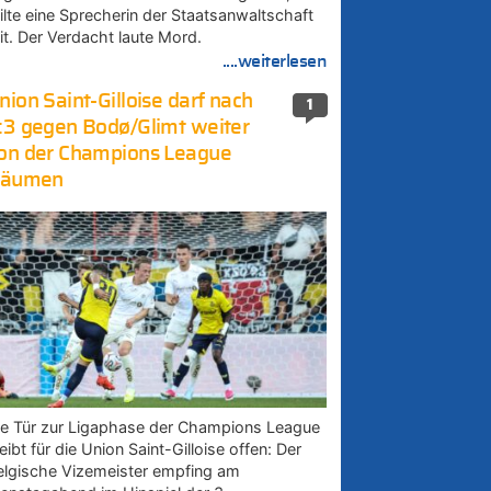
eilte eine Sprecherin der Staatsanwaltschaft
it. Der Verdacht laute Mord.
....weiterlesen
nion Saint-Gilloise darf nach
1
:3 gegen Bodø/Glimt weiter
on der Champions League
räumen
ie Tür zur Ligaphase der Champions League
eibt für die Union Saint-Gilloise offen: Der
elgische Vizemeister empfing am