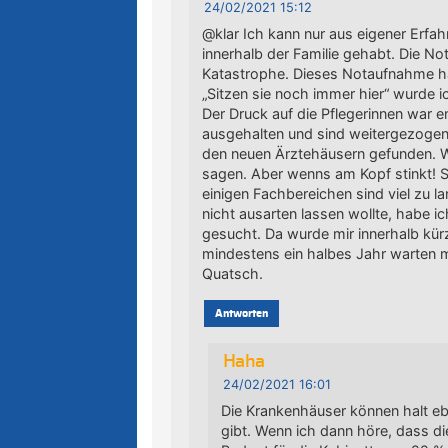
24/02/2021 15:12
@klar Ich kann nur aus eigener Erfah
innerhalb der Familie gehabt. Die N
Katastrophe. Dieses Notaufnahme hat 
„Sitzen sie noch immer hier“ wurde i
Der Druck auf die Pflegerinnen war 
ausgehalten und sind weitergezoge
den neuen Ärztehäusern gefunden. W
sagen. Aber wenns am Kopf stinkt! So
einigen Fachbereichen sind viel zu l
nicht ausarten lassen wollte, habe ic
gesucht. Da wurde mir innerhalb kürze
mindestens ein halbes Jahr warten m
Quatsch.
Antworten
Haha
24/02/2021 16:01
Die Krankenhäuser können halt e
gibt. Wenn ich dann höre, dass di