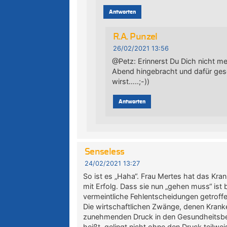
Antworten
R.A. Punzel
26/02/2021 13:56
@Petz: Erinnerst Du Dich nicht 
Abend hingebracht und dafür gesor
wirst…..;-))
Antworten
Senseless
24/02/2021 13:27
So ist es „Haha“. Frau Mertes hat das Kr
mit Erfolg. Dass sie nun „gehen muss“ ist 
vermeintliche Fehlentscheidungen getroffen
Die wirtschaftlichen Zwänge, denen Krank
zunehmenden Druck in den Gesundheitsbe
heißt, gelingt nicht ohne den Druck teilwe