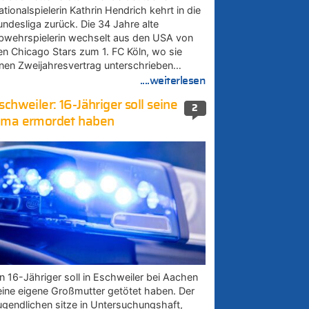
tionalspielerin Kathrin Hendrich kehrt in die
undesliga zurück. Die 34 Jahre alte
bwehrspielerin wechselt aus den USA von
en Chicago Stars zum 1. FC Köln, wo sie
inen Zweijahresvertrag unterschrieben…
....weiterlesen
schweiler: 16-Jähriger soll seine
2
ma ermordet haben
in 16-Jähriger soll in Eschweiler bei Aachen
eine eigene Großmutter getötet haben. Der
ugendlichen sitze in Untersuchungshaft,