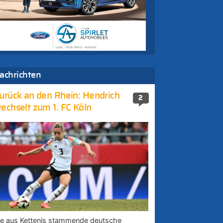
achrichten
urück an den Rhein: Hendrich
2
echselt zum 1. FC Köln
ie aus Kettenis stammende deutsche