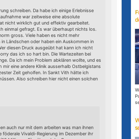
rung schreiben. Da habe ich einige Erlebnisse
F
otaufnahme war zeitweise eine absolute
d
nicht wirklich gut und effektiv gearbeitet.
ch einmal gefragt. Es war überhaupt nichts los.
enorm gross. Viele haben es nicht mehr
n in Ländschen oder haben ein Auskommen in
er diesen Druck ausgeübt hat kann ich nicht
rry das ich so hart bin. Die Wartezeiten bei
ange. Da ich mein Problem abklären wollte, und es
h mir eine andere Klinik ausserhalb Ostbelgistans
ster Zeit geholfen. In Sankt Vith hätte ich
üssen. Also schreiben hier nicht einen solchen
W
P
s
W
ben auch nur mit dem arbeiten was man ihnen
s
e föderale Vivaldi-Regierung im Dezember ihr