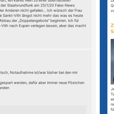
aft, ein klares Nein zu einer überhasteten
D
 der Staatsrundfunk am 25/1/20 Fake-News
Q
der Anderen nicht gefallen… Ich wünsch der Frau
v
äre Sankt-Vith längst nicht mehr das was es heute
r Abbau der „Doppelangebote“ beginnen. Ich für
Z
t-Vith nach Eupen verlegen lassen, aber das macht
S
atsch, Notaufnahme ist/war bisher bei den mir
r gespart werden, dafür aber immer neue Pöstchen
tanden
Je
T
e
r
fü