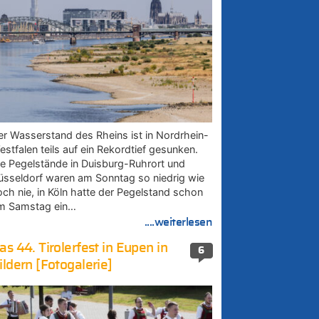
er Wasserstand des Rheins ist in Nordrhein-
estfalen teils auf ein Rekordtief gesunken.
ie Pegelstände in Duisburg-Ruhrort und
üsseldorf waren am Sonntag so niedrig wie
och nie, in Köln hatte der Pegelstand schon
m Samstag ein…
....weiterlesen
as 44. Tirolerfest in Eupen in
6
ildern [Fotogalerie]