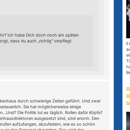
mehr? Ich habe Dich doch noch am späten
gt, dass du auch „richtig“ verpflegt
E
a
e
Ti
h
B
R
R
ankenhaus durch schwierige Zeiten geführt. Und zwar
b
bedauerlich. Sie hat möglicherweise einige
…Und? Die Politik tut es täglich. Rollen dafür Köpfe?
enhausdirektoren ausgesetzt sind, sind enorm. Den
rufen aufzufangen, abzufedern, wie es so schön
ise an das Personal abzuleiten. Das wird der