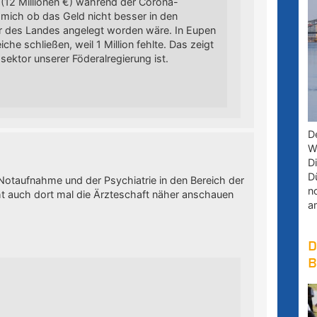
 (12 Millionen €) während der Corona-
 mich ob das Geld nicht besser in den
 des Landes angelegt worden wäre. In Eupen
he schließen, weil 1 Million fehlte. Das zeigt
ektor unserer Föderalregierung ist.
D
W
D
D
Notaufnahme und der Psychiatrie in den Bereich der
n
icht auch dort mal die Ärzteschaft näher anschauen
a
D
B