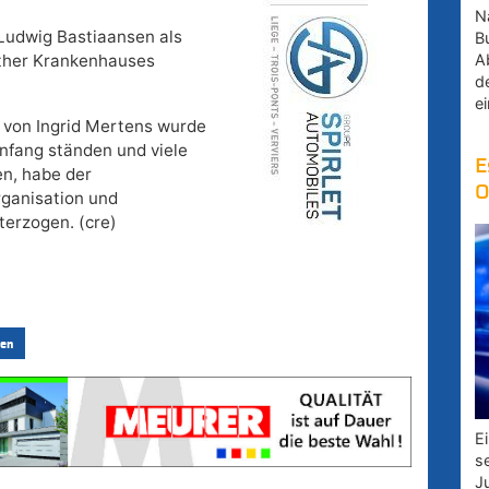
Na
l Ludwig Bastiaansen als
B
A
Vither Krankenhauses
d
e
 von Ingrid Mertens wurde
anfang ständen und viele
E
en, habe der
O
rganisation und
terzogen. (cre)
en
E
s
J