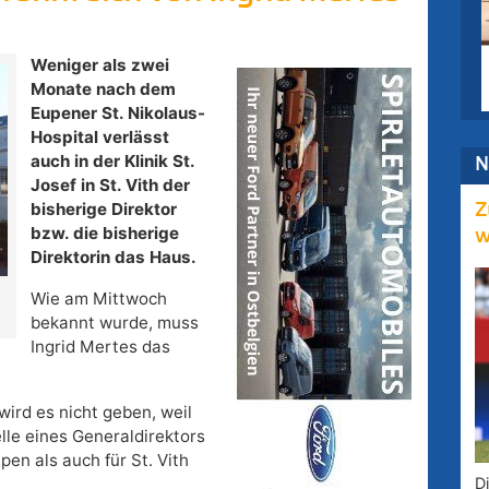
Weniger als zwei
Monate nach dem
Eupener St. Nikolaus-
Hospital verlässt
auch in der Klinik St.
N
Josef in St. Vith der
bisherige Direktor
Z
bzw. die bisherige
w
Direktorin das Haus.
Wie am Mittwoch
bekannt wurde, muss
Ingrid Mertes das
wird es nicht geben, weil
lle eines Generaldirektors
en als auch für St. Vith
D