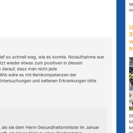
t
m
U
3
v
t
 lief so schnell weg, wie es konnte. Notaufnahme war
etzt wieder etwas zum positiven in diesem
 darauf, dass man nicht jede
. Wie wäre es mit Kernkompetenzen der
ntersuchungen und seltenen Erkrankungen bitte
D
bl
t, als sie dem Herrn Gesundheitsminister im Januar
b