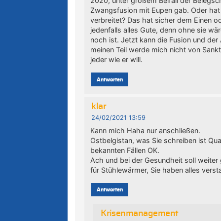
2020, unter großem Beifall der Belegsch
Zwangsfusion mit Eupen gab. Oder hat
verbreitet? Das hat sicher dem Einen o
jedenfalls alles Gute, denn ohne sie w
noch ist. Jetzt kann die Fusion und de
meinen Teil werde mich nicht von Sank
jeder wie er will.
Antworten
klar
24/02/2021 13:59
Kann mich Haha nur anschließen.
Ostbelgistan, was Sie schreiben ist Qu
bekannten Fällen OK.
Ach und bei der Gesundheit soll weite
für Stühlewärmer, Sie haben alles vers
Antworten
Krisenmanagement