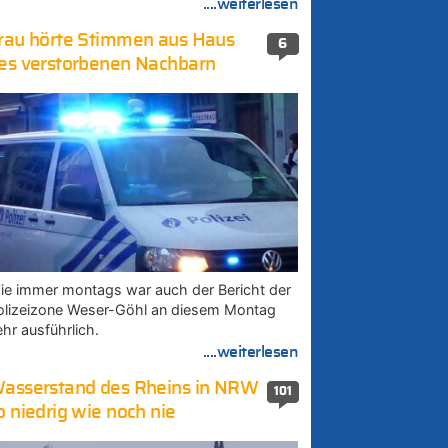
....weiterlesen
rau hörte Stimmen aus Haus
6
es verstorbenen Nachbarn
ie immer montags war auch der Bericht der
olizeizone Weser-Göhl an diesem Montag
ehr ausführlich.
....weiterlesen
asserstand des Rheins in NRW
101
o niedrig wie noch nie