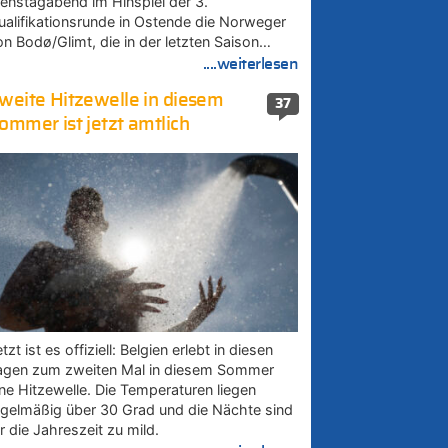
ienstagabend im Hinspiel der 3.
ualifikationsrunde in Ostende die Norweger
on Bodø/Glimt, die in der letzten Saison…
....weiterlesen
weite Hitzewelle in diesem
37
ommer ist jetzt amtlich
tzt ist es offiziell: Belgien erlebt in diesen
agen zum zweiten Mal in diesem Sommer
ine Hitzewelle. Die Temperaturen liegen
egelmäßig über 30 Grad und die Nächte sind
r die Jahreszeit zu mild.