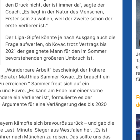
den Druck nicht, der ist immer da“, sagte der
Coach. „Es liegt in der Natur des Menschen,
Erster sein zu wollen, weil der Zweite schon der
erste Verlierer ist.“
Der Liga-Gipfel könnte je nach Ausgang auch die
Frage aufwerfen, ob Kovac trotz Vertrags bis
2021 der geeignete Mann für den im Sommer
Je
bevorstehenden größeren Umbruch ist.
T
e
„Wunderbare Arbeit“ bescheinigt der frühere
r
Berater Matthias Sammer Kovac. „Er braucht ein
fü
zu erreichen.“ Sammer freut sich auf ein
 und Favre. „Es kann am Ende nur einer vorne
dere ein Verlierer ist“, formulierte es der
F
 Argumente für eine Verlängerung des bis 2020
d
ayern kämpfte sich bravourös zurück – und gab die
e Last-Minute-Sieger aus Westfalen her. „Es ist
führer nach München zu reisen. Das sollte uns das