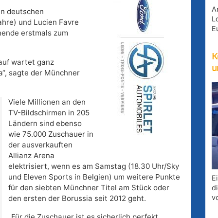
A
en deutschen
Lo
ahre) und Lucien Favre
E
onende erstmals zum
K
rauf wartet ganz
u
a“, sagte der Münchner
Viele Millionen an den
TV-Bildschirmen in 205
Ländern sind ebenso
wie 75.000 Zuschauer in
der ausverkauften
Allianz Arena
elektrisiert, wenn es am Samstag (18.30 Uhr/Sky
und Eleven Sports in Belgien) um weitere Punkte
E
für den siebten Münchner Titel am Stück oder
d
v
den ersten der Borussia seit 2012 geht.
„Für die Zuschauer ist es sicherlich perfekt,