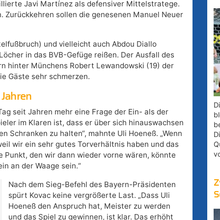
ierte Javi Martínez als defensiver Mittelstratege.
on. Zurückkehren sollen die genesenen Manuel Neuer
elfußbruch) und vielleicht auch Abdou Diallo
öcher in das BVB-Gefüge reißen. Der Ausfall des
fern hinter Münchens Robert Lewandowski (19) der
die Gäste sehr schmerzen.
 Jahren
D
Tag seit Jahren mehr eine Frage der Ein- als der
bl
Spieler im Klaren ist, dass er über sich hinauswachsen
b
en Schranken zu halten“, mahnte Uli Hoeneß. „Wenn
D
eil wir ein sehr gutes Torverhältnis haben und das
Q
v
ne Punkt, den wir dann wieder vorne wären, könnte
ein an der Waage sein.“
Z
Nach dem Sieg-Befehl des Bayern-Präsidenten
S
spürt Kovac keine vergrößerte Last. „Dass Uli
Hoeneß den Anspruch hat, Meister zu werden
und das Spiel zu gewinnen, ist klar. Das erhöht