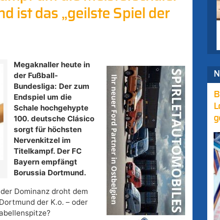
ist das „geilste Spiel der
Megaknaller heute in
N
der Fußball-
Bundesliga: Der zum
B
Endspiel um die
L
Schale hochgehypte
g
100. deutsche Clásico
sorgt für höchsten
Nervenkitzel im
Titelkampf. Der FC
Bayern empfängt
Borussia Dortmund.
nder Dominanz droht dem
Dortmund der K.o. – oder
Tabellenspitze?