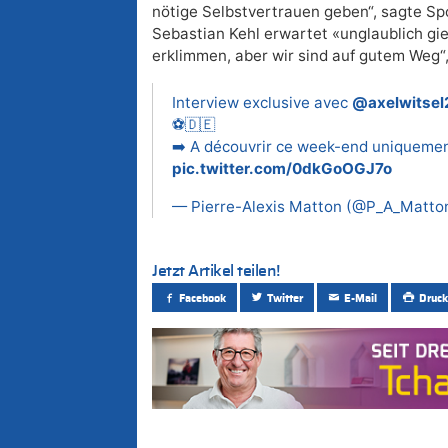
nötige Selbstvertrauen geben“, sagte Spo
Sebastian Kehl erwartet «unglaublich gi
erklimmen, aber wir sind auf gutem Weg“
Interview exclusive avec
@axelwitsel
⚽️🇩🇪
➡️ A découvrir ce week-end uniqueme
pic.twitter.com/0dkGoOGJ7o
— Pierre-Alexis Matton (@P_A_Matto
Jetzt Artikel teilen!
Facebook
Twitter
E-Mail
Druck