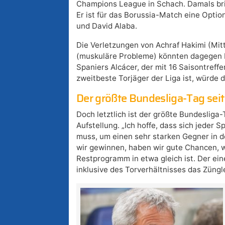
Champions League in Schach. Damals brill
Er ist für das Borussia-Match eine Opti
und David Alaba.
Die Verletzungen von Achraf Hakimi (Mitt
(muskuläre Probleme) könnten dagegen L
Spaniers Alcácer, der mit 16 Saisontref
zweitbeste Torjäger der Liga ist, würde 
Der größte Bundesliga-Tag seit
Doch letztlich ist der größte Bundesliga-
Aufstellung. „Ich hoffe, dass sich jeder 
muss, um einen sehr starken Gegner in d
wir gewinnen, haben wir gute Chancen, w
Restprogramm in etwa gleich ist. Der ei
inklusive des Torverhältnisses das Züngl