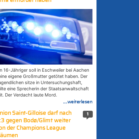
ma ermordet haben
in 16-Jähriger soll in Eschweiler bei Aachen
eine eigene Großmutter getötet haben. Der
ugendlichen sitze in Untersuchungshaft,
eilte eine Sprecherin der Staatsanwaltschaft
it. Der Verdacht laute Mord.
....weiterlesen
nion Saint-Gilloise darf nach
1
:3 gegen Bodø/Glimt weiter
on der Champions League
räumen