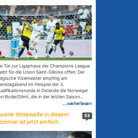
ie Tür zur Ligaphase der Champions League
eibt für die Union Saint-Gilloise offen: Der
elgische Vizemeister empfing am
ienstagabend im Hinspiel der 3.
ualifikationsrunde in Ostende die Norweger
on Bodø/Glimt, die in der letzten Saison…
....weiterlesen
weite Hitzewelle in diesem
53
ommer ist jetzt amtlich