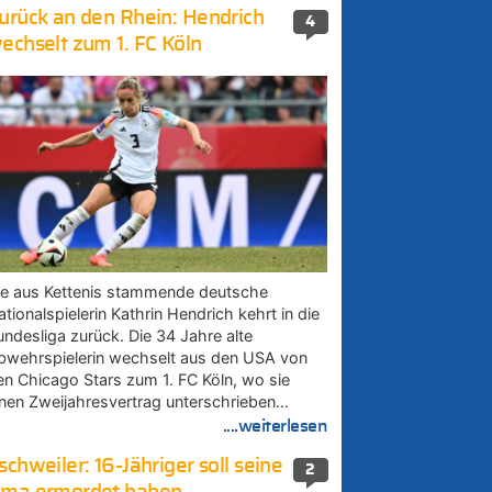
urück an den Rhein: Hendrich
4
echselt zum 1. FC Köln
ie aus Kettenis stammende deutsche
tionalspielerin Kathrin Hendrich kehrt in die
undesliga zurück. Die 34 Jahre alte
bwehrspielerin wechselt aus den USA von
en Chicago Stars zum 1. FC Köln, wo sie
inen Zweijahresvertrag unterschrieben…
....weiterlesen
schweiler: 16-Jähriger soll seine
2