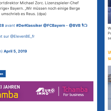
rtdirektor Michael Zorc. Lizenzspieler-Chef
erige» Bayern. „Wir müssen noch einige Berge
, umschrieb es Reus. (dpa)
28
avant
#DerKlassiker
@FCBayern
–
@BVB
🎙📺
W
P
nt sur @ElevenBE_fr
s
n)
April 5, 2019
W
s
en