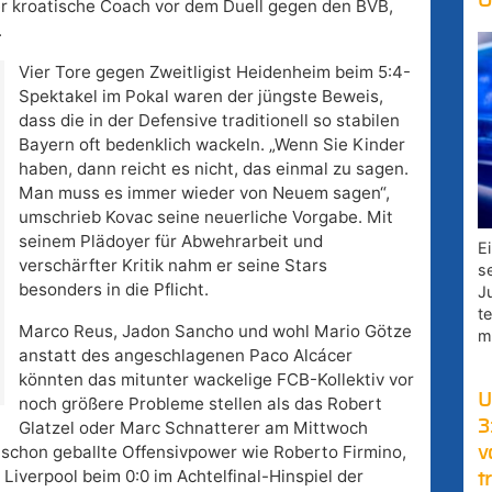
O
er kroatische Coach vor dem Duell gegen den BVB,
.
Vier Tore gegen Zweitligist Heidenheim beim 5:4-
Spektakel im Pokal waren der jüngste Beweis,
dass die in der Defensive traditionell so stabilen
Bayern oft bedenklich wackeln. „Wenn Sie Kinder
haben, dann reicht es nicht, das einmal zu sagen.
Man muss es immer wieder von Neuem sagen“,
umschrieb Kovac seine neuerliche Vorgabe. Mit
seinem Plädoyer für Abwehrarbeit und
E
verschärfter Kritik nahm er seine Stars
s
besonders in die Pflicht.
J
t
Marco Reus, Jadon Sancho und wohl Mario Götze
m
anstatt des angeschlagenen Paco Alcácer
könnten das mitunter wackelige FCB-Kollektiv vor
U
noch größere Probleme stellen als das Robert
3
Glatzel oder Marc Schnatterer am Mittwoch
h schon geballte Offensivpower wie Roberto Firmino,
v
verpool beim 0:0 im Achtelfinal-Hinspiel der
t