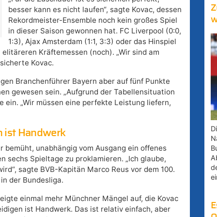
Z
besser kann es nicht laufen“, sagte Kovac, dessen
w
Rekordmeister-Ensemble noch kein großes Spiel
in dieser Saison gewonnen hat. FC Liverpool (0:0,
1:3), Ajax Amsterdam (1:1, 3:3) oder das Hinspiel
n elitäreren Kräftemessen (noch). „Wir sind am
sicherte Kovac.
igen Branchenführer Bayern aber auf fünf Punkte
nen gewesen sein. „Aufgrund der Tabellensituation
re ein. „Wir müssen eine perfekte Leistung liefern,
D
en ist Handwerk
Na
ber bemüht, unabhängig vom Ausgang ein offenes
B
A
 sechs Spieltage zu proklamieren. „Ich glaube,
d
wird“, sagte BVB-Kapitän Marco Reus vor dem 100.
e
in der Bundesliga.
 zeigte einmal mehr Münchner Mängel auf, die Kovac
E
idigen ist Handwerk. Das ist relativ einfach, aber