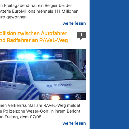
m Freitagabend hat ein Belgier bei der
tterie EuroMillions mehr als 111 Millionen
uro gewonnen.
....weiterlesen
ollision zwischen Autofahrer
1
nd Radfahrer an RAVeL-Weg
inen Verkehrsunfall am RAVeL-Weg meldet
ie Polizeizone Weser-Göhl in ihrem Bericht
on Freitag, dem 07/08.
....weiterlesen