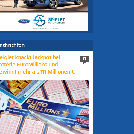
achrichten
elgier knackt Jackpot bei
0
otterie EuroMillions und
ewinnt mehr als 111 Millionen €