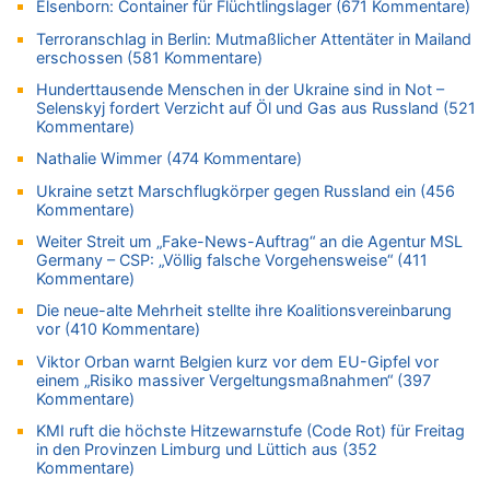
Elsenborn: Container für Flüchtlingslager (671 Kommentare)
05.08.2026 - 13:10 von Go Pferdchen, lauf Gallop zu
Terroranschlag in Berlin: Mutmaßlicher Attentäter in Mailand
Aachen ab 11. August wieder Mekka des Pferdesports –
erschossen (581 Kommentare)
Belgien setzt bei Reit-WM auf starke Springreiter
Hunderttausende Menschen in der Ukraine sind in Not –
05.08.2026 - 12:31 von Der Patriot zu
Selenskyj fordert Verzicht auf Öl und Gas aus Russland (521
Es gibt mmer mehr Fälle von Fahrerflucht in Belgien –
Kommentare)
Fußgänger und Radfahrer sind die häufigsten Opfer
Nathalie Wimmer (474 Kommentare)
05.08.2026 - 12:21 von Carine zu
Ukraine setzt Marschflugkörper gegen Russland ein (456
Wie kam es zur Ceuta-Krise?
Kommentare)
05.08.2026 - 11:53 von Ostbelgien Direkt zu
Weiter Streit um „Fake-News-Auftrag“ an die Agentur MSL
Paris 2024: Genau 40 Jahre nach Edgar Cüpper ist wieder ein
Germany – CSP: „Völlig falsche Vorgehensweise“ (411
Springreiter Fahnenträger der belgischen Olympia-Mannschaft
Kommentare)
05.08.2026 - 11:45 von JoKrings zu
Die neue-alte Mehrheit stellte ihre Koalitionsvereinbarung
Zweite Hitzewelle in diesem Sommer ist jetzt amtlich
vor (410 Kommentare)
05.08.2026 - 11:45 von N. A. Klar zu
Viktor Orban warnt Belgien kurz vor dem EU-Gipfel vor
Es gibt mmer mehr Fälle von Fahrerflucht in Belgien –
einem „Risiko massiver Vergeltungsmaßnahmen“ (397
Fußgänger und Radfahrer sind die häufigsten Opfer
Kommentare)
05.08.2026 - 11:43 von JoKrings zu
KMI ruft die höchste Hitzewarnstufe (Code Rot) für Freitag
in den Provinzen Limburg und Lüttich aus (352
Zweite Hitzewelle in diesem Sommer ist jetzt amtlich
Kommentare)
05.08.2026 - 11:41 von JoKrings zu