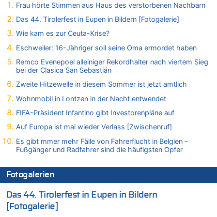
Frau hörte Stimmen aus Haus des verstorbenen Nachbarn
05.08.2026 - 19:21 von Hugo Egon Bernhard von Sinnen zu
Mehrere Menschen in Londons City niedergestochen
Das 44. Tirolerfest in Eupen in Bildern [Fotogalerie]
05.08.2026 - 19:17 von Pierre zu
Wie kam es zur Ceuta-Krise?
Mehrere Menschen in Londons City niedergestochen
Eschweiler: 16-Jähriger soll seine Oma ermordet haben
05.08.2026 - 19:16 von Mungo zu
Remco Evenepoel alleiniger Rekordhalter nach viertem Sieg
Zweite Hitzewelle in diesem Sommer ist jetzt amtlich
bei der Clasica San Sebastián
05.08.2026 - 19:16 von Hugo Egon Bernhard von Sinnen zu
Zweite Hitzewelle in diesem Sommer ist jetzt amtlich
Wasserstand des Rheins in NRW so niedrig wie noch nie
Wohnmobil in Lontzen in der Nacht entwendet
05.08.2026 - 19:11 von Carine zu
Wie kam es zur Ceuta-Krise?
FIFA-Präsident Infantino gibt Investorenpläne auf
05.08.2026 - 19:09 von Carine zu
Auf Europa ist mal wieder Verlass [Zwischenruf]
Wie kam es zur Ceuta-Krise?
Es gibt mmer mehr Fälle von Fahrerflucht in Belgien –
05.08.2026 - 18:55 von Der Patriot zu
Fußgänger und Radfahrer sind die häufigsten Opfer
Wasserstand des Rheins in NRW so niedrig wie noch nie
05.08.2026 - 18:35 von Der Patriot zu
Fotogalerien
Wasserstand des Rheins in NRW so niedrig wie noch nie
Das 44. Tirolerfest in Eupen in Bildern
05.08.2026 - 18:31 von Der Patriot zu
Mehrere Menschen in Londons City niedergestochen
[Fotogalerie]