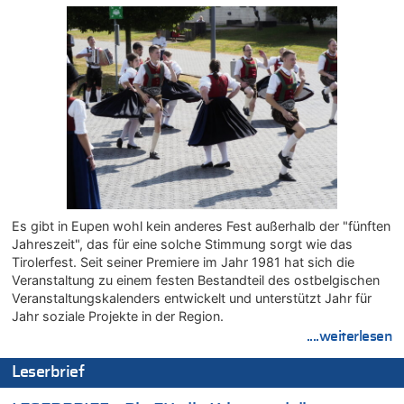
05.08.2026 - 18:10 von Ach zu
Wasserstand des Rheins in NRW so niedrig wie noch nie
05.08.2026 - 17:32 von Peter G zu
Mehrere Menschen in Londons City niedergestochen
05.08.2026 - 17:19 von Chips zu
Wasserstand des Rheins in NRW so niedrig wie noch nie
05.08.2026 - 17:18 von Chips zu
Wasserstand des Rheins in NRW so niedrig wie noch nie
05.08.2026 - 17:05 von Dax zu
Wie kam es zur Ceuta-Krise?
05.08.2026 - 17:00 von Chips zu
Es gibt in Eupen wohl kein anderes Fest außerhalb der "fünften
Wasserstand des Rheins in NRW so niedrig wie noch nie
Jahreszeit", das für eine solche Stimmung sorgt wie das
05.08.2026 - 17:00 von Dax zu
Tirolerfest. Seit seiner Premiere im Jahr 1981 hat sich die
Veranstaltung zu einem festen Bestandteil des ostbelgischen
Wie kam es zur Ceuta-Krise?
Veranstaltungskalenders entwickelt und unterstützt Jahr für
05.08.2026 - 16:51 von Chips zu
Jahr soziale Projekte in der Region.
Es gibt mmer mehr Fälle von Fahrerflucht in Belgien –
....weiterlesen
Fußgänger und Radfahrer sind die häufigsten Opfer
05.08.2026 - 16:47 von Hugo Egon Bernhard von Sinnen zu
Leserbrief
Wasserstand des Rheins in NRW so niedrig wie noch nie