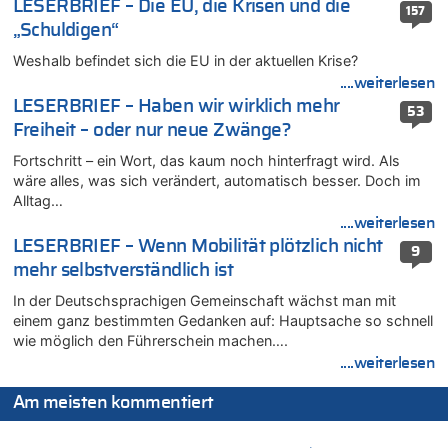
05.08.2026 - 16:44 von JoKrings zu
LESERBRIEF – Die EU, die Krisen und die
157
Zweite Hitzewelle in diesem Sommer ist jetzt amtlich
„Schuldigen“
05.08.2026 - 16:14 von Patrick zu
Weshalb befindet sich die EU in der aktuellen Krise?
Viktor Orban warnt Belgien kurz vor dem EU-Gipfel vor einem
....weiterlesen
„Risiko massiver Vergeltungsmaßnahmen“
LESERBRIEF – Haben wir wirklich mehr
53
05.08.2026 - 16:08 von Politiker zu
Freiheit – oder nur neue Zwänge?
Warum die Waldbrände in Frankreich und Spanien Rekorde
brechen [Fragen & Antworten]
Fortschritt – ein Wort, das kaum noch hinterfragt wird. Als
wäre alles, was sich verändert, automatisch besser. Doch im
05.08.2026 - 15:59 von JoKrings zu
Alltag…
Wie kam es zur Ceuta-Krise?
....weiterlesen
05.08.2026 - 14:38 von Beatrice Schins zu
LESERBRIEF – Wenn Mobilität plötzlich nicht
9
Auf Europa ist mal wieder Verlass [Zwischenruf]
mehr selbstverständlich ist
05.08.2026 - 14:25 von Willi Müller zu
In der Deutschsprachigen Gemeinschaft wächst man mit
Wasserstand des Rheins in NRW so niedrig wie noch nie
einem ganz bestimmten Gedanken auf: Hauptsache so schnell
05.08.2026 - 13:25 von Zuhörer zu
wie möglich den Führerschein machen….
Wasserstand des Rheins in NRW so niedrig wie noch nie
....weiterlesen
05.08.2026 - 13:22 von Der Alte zu
Zweite Hitzewelle in diesem Sommer ist jetzt amtlich
Am meisten kommentiert
05.08.2026 - 13:18 von Zuhörer zu
Zweite Hitzewelle in diesem Sommer ist jetzt amtlich