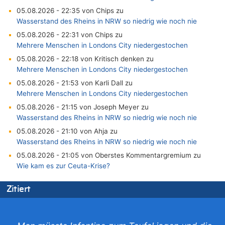
05.08.2026 - 22:35 von Chips zu
Wasserstand des Rheins in NRW so niedrig wie noch nie
05.08.2026 - 22:31 von Chips zu
Mehrere Menschen in Londons City niedergestochen
05.08.2026 - 22:18 von Kritisch denken zu
Mehrere Menschen in Londons City niedergestochen
05.08.2026 - 21:53 von Karli Dall zu
Mehrere Menschen in Londons City niedergestochen
05.08.2026 - 21:15 von Joseph Meyer zu
Wasserstand des Rheins in NRW so niedrig wie noch nie
05.08.2026 - 21:10 von Ahja zu
Wasserstand des Rheins in NRW so niedrig wie noch nie
05.08.2026 - 21:05 von Oberstes Kommentargremium zu
Wie kam es zur Ceuta-Krise?
05.08.2026 - 20:50 von Tierexperte zu
Zitiert
Aachen ab 11. August wieder Mekka des Pferdesports –
Belgien setzt bei Reit-WM auf starke Springreiter
05.08.2026 - 20:38 von Willi Müller zu
Mehrere Menschen in Londons City niedergestochen