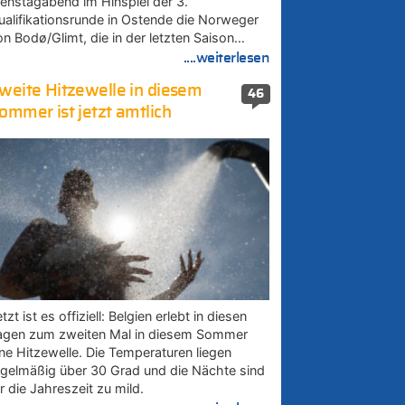
ienstagabend im Hinspiel der 3.
ualifikationsrunde in Ostende die Norweger
on Bodø/Glimt, die in der letzten Saison…
....weiterlesen
weite Hitzewelle in diesem
46
ommer ist jetzt amtlich
tzt ist es offiziell: Belgien erlebt in diesen
agen zum zweiten Mal in diesem Sommer
ine Hitzewelle. Die Temperaturen liegen
egelmäßig über 30 Grad und die Nächte sind
r die Jahreszeit zu mild.