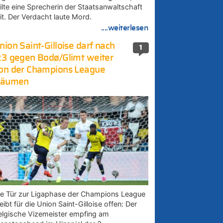
eilte eine Sprecherin der Staatsanwaltschaft
it. Der Verdacht laute Mord.
....weiterlesen
nion Saint-Gilloise darf nach
1
:3 gegen Bodø/Glimt weiter
on der Champions League
räumen
ie Tür zur Ligaphase der Champions League
eibt für die Union Saint-Gilloise offen: Der
elgische Vizemeister empfing am