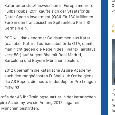
D
Katar unterstützt inzwischen in Europa mehrere
Q
v
Fußballklubs. 2011 kaufte sich der Staatsfonds
Qatar Sports Investment (QSI) für 130 Millionen
Euro in den französischen Spitzenklub Paris St.
Z
Germain ein.
S
PSG will dank enormer Geldsummen aus Katar
(u.a. über Katars Tourismusbehörde QTA, damit
man nicht gegen die Regeln des Finanz-Fairplays
verstößt) auf Augenhöhe mit Real Madrid,
Barcelona und Bayern München spielen.
2012 übernahm die katarische Aspire Academy
auch den ranghöchsten Fußballklub Ostbelgiens,
die AS Eupen, die heute in der Jupiler Pro League
mitwirkt.
Je
T
ofis der AS ihr Trainingsquartier in der katarischen
e
pire Academy, wo sie Anfang 2017 sogar ein
r
 München bestritten.
fü