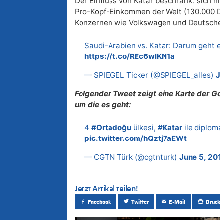
Der Einfluss von Katar beschränkt sich n
Pro-Kopf-Einkommen der Welt (130.000 Do
Konzernen wie Volkswagen und Deutsche 
Saudi-Arabien vs. Katar: Darum geht
https://t.co/REc6wlKN1a
— SPIEGEL Ticker (@SPIEGEL_alles)
J
Folgender Tweet zeigt eine Karte der G
um die es geht:
4
#Ortadoğu
ülkesi,
#Katar
ile diploma
pic.twitter.com/hQztj7aEWt
— CGTN Türk (@cgtnturk)
June 5, 20
Jetzt Artikel teilen!
Facebook
Twitter
E-Mail
Druck