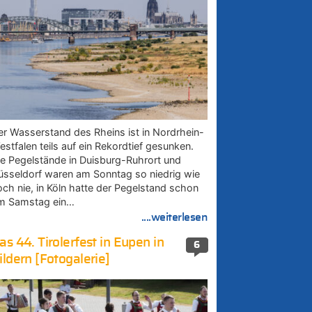
er Wasserstand des Rheins ist in Nordrhein-
estfalen teils auf ein Rekordtief gesunken.
ie Pegelstände in Duisburg-Ruhrort und
üsseldorf waren am Sonntag so niedrig wie
och nie, in Köln hatte der Pegelstand schon
m Samstag ein…
....weiterlesen
as 44. Tirolerfest in Eupen in
6
ildern [Fotogalerie]