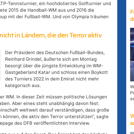
ATP-Tennisturnier, ein hochdotiertes Golfturnier und
tete 2015 die Handball-WM aus und 2016 die
F
oup mit der Fußball-WM. Und von Olympia träumen
d
icht in Ländern, die den Terror aktiv
Der Präsident des Deutschen Fußball-Bundes,
Reinhard Grindel, äußerte sich am Montag
besorgt über die jüngste Entwicklung im WM-
Gastgeberland Katar und schloss einen Boykott
des Turniers 2022 in dem Emirat nicht mehr
kategorisch aus.
W
P
 der WM. In dieser Zeit müssen politische Lösungen
s
ben. Aber eines steht unabhängig davon fest:
einschaft weltweit darauf verständigen, dass große
W
n können, die aktiv den Terror unterstützen“, sagte
page des DFB veröffentlichten Interview.
s