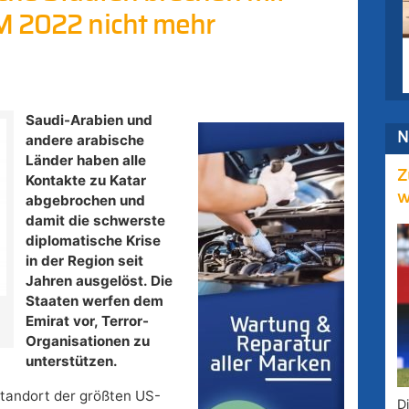
M 2022 nicht mehr
Saudi-Arabien und
N
andere arabische
Länder haben alle
Z
Kontakte zu Katar
w
abgebrochen und
damit die schwerste
diplomatische Krise
in der Region seit
Jahren ausgelöst. Die
Staaten werfen dem
Emirat vor, Terror-
Organisationen zu
unterstützen.
Standort der größten US-
D