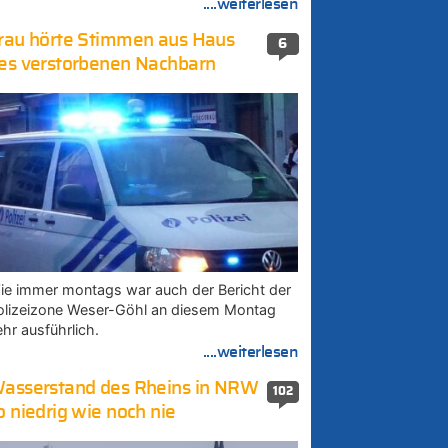
....weiterlesen
rau hörte Stimmen aus Haus
6
es verstorbenen Nachbarn
ie immer montags war auch der Bericht der
olizeizone Weser-Göhl an diesem Montag
ehr ausführlich.
....weiterlesen
asserstand des Rheins in NRW
102
o niedrig wie noch nie