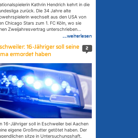
tionalspielerin Kathrin Hendrich kehrt in die
undesliga zurück. Die 34 Jahre alte
bwehrspielerin wechselt aus den USA von
en Chicago Stars zum 1. FC Köln, wo sie
inen Zweijahresvertrag unterschrieben…
....weiterlesen
schweiler: 16-Jähriger soll seine
2
ma ermordet haben
in 16-Jähriger soll in Eschweiler bei Aachen
eine eigene Großmutter getötet haben. Der
ugendlichen sitze in Untersuchungshaft,