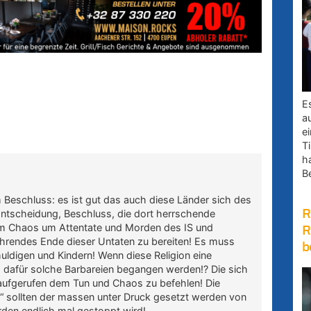
E
a
e
Ti
h
B
 Beschluss: es ist gut das auch diese Länder sich des
R
tscheidung, Beschluss, die dort herrschende
 dem Chaos um Attentate und Morden des IS und
R
ährendes Ende dieser Untaten zu bereiten! Es muss
b
uldigen und Kindern! Wenn diese Religion eine
as dafür solche Barbareien begangen werden!? Die sich
 aufgerufen dem Tun und Chaos zu befehlen! Die
r“ sollten der massen unter Druck gesetzt werden von
rden endlich mal gestoppt wird!