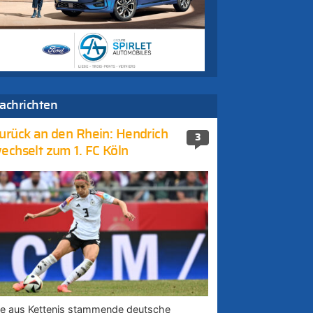
achrichten
urück an den Rhein: Hendrich
3
echselt zum 1. FC Köln
ie aus Kettenis stammende deutsche