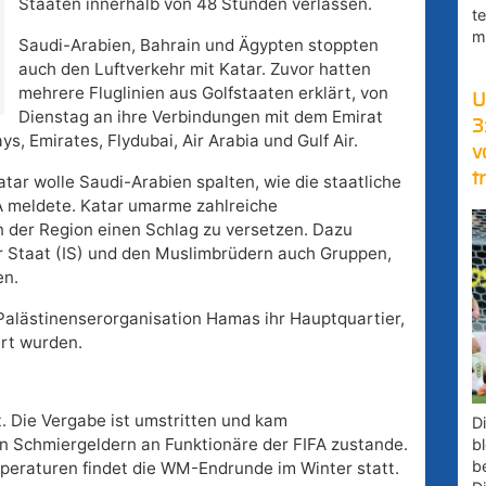
Staaten innerhalb von 48 Stunden verlassen.
t
m
Saudi-Arabien, Bahrain und Ägypten stoppten
auch den Luftverkehr mit Katar. Zuvor hatten
mehrere Fluglinien aus Golfstaaten erklärt, von
U
Dienstag an ihre Verbindungen mit dem Emirat
3
s, Emirates, Flydubai, Air Arabia und Gulf Air.
v
t
atar wolle Saudi-Arabien spalten, wie die staatliche
 meldete. Katar umarme zahlreiche
in der Region einen Schlag zu versetzen. Dazu
er Staat (IS) und den Muslimbrüdern auch Gruppen,
en.
e Palästinenserorganisation Hamas ihr Hauptquartier,
ert wurden.
t. Die Vergabe ist umstritten und kam
D
n Schmiergeldern an Funktionäre der FIFA zustande.
bl
b
eraturen findet die WM-Endrunde im Winter statt.