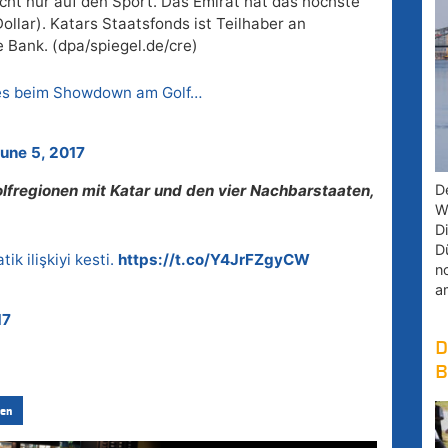
icht nur auf den Sport. Das Emirat hat das höchste
llar). Katars Staatsfonds ist Teilhaber an
Bank. (dpa/spiegel.de/cre)
 es beim Showdown am Golf…
une 5, 2017
D
olfregionen mit Katar und den vier Nachbarstaaten,
W
D
D
tik ilişkiyi kesti.
https://t.co/Y4JrFZgyCW
n
a
17
D
B
en