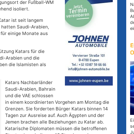
ragungsort der Fußball-WM
Na
hend isoliert.
B
A
atar ist seit langem
d
n hatten Saudi-Arabien,
e
 für einige Monate aus
E
ützung Katars für die
O
di-Arabien und die
en die Islamisten als
Katars Nachbarländer
Saudi-Arabien, Bahrain
und die VAE schlossen
in einem koordinierten Vorgehen am Montag die
Grenzen. Sie forderten Bürger Katars binnen 14
Tagen zur Ausreise auf. Auch Ägypten und der
E
Jemen brachen alle Beziehungen zu Katar ab.
s
Katarische Diplomaten müssen die betroffenen
J