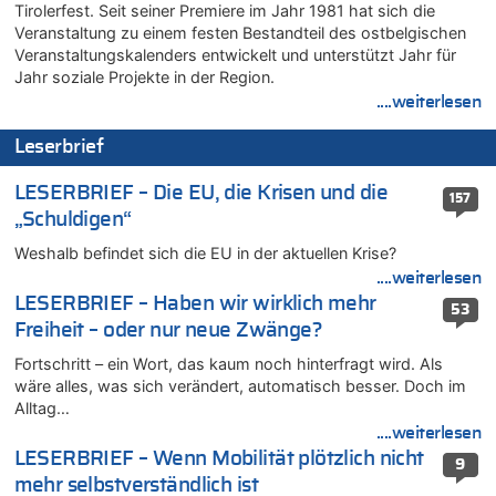
In Belgien missachten zwei von drei Autofahrern das
Tirolerfest. Seit seiner Premiere im Jahr 1981 hat sich die
Tempolimit in 30er-Zonen – Untersuchung von Vias
Veranstaltung zu einem festen Bestandteil des ostbelgischen
07.08.2026 - 11:23 von Dax zu
Veranstaltungskalenders entwickelt und unterstützt Jahr für
In Belgien missachten zwei von drei Autofahrern das
Jahr soziale Projekte in der Region.
Tempolimit in 30er-Zonen – Untersuchung von Vias
....weiterlesen
07.08.2026 - 11:20 von JoKrings zu
Leserbrief
In Belgien missachten zwei von drei Autofahrern das
Tempolimit in 30er-Zonen – Untersuchung von Vias
LESERBRIEF – Die EU, die Krisen und die
157
07.08.2026 - 11:15 von Dax zu
„Schuldigen“
Wie kam es zur Ceuta-Krise?
Weshalb befindet sich die EU in der aktuellen Krise?
07.08.2026 - 11:12 von Frage zu
Wasserstand des Rheins in NRW so niedrig wie noch nie
....weiterlesen
LESERBRIEF – Haben wir wirklich mehr
07.08.2026 - 10:29 von Soso zu
53
Freiheit – oder nur neue Zwänge?
Aachen ab 11. August wieder Mekka des Pferdesports –
Belgien setzt bei Reit-WM auf starke Springreiter
Fortschritt – ein Wort, das kaum noch hinterfragt wird. Als
07.08.2026 - 10:23 von Opa zu
wäre alles, was sich verändert, automatisch besser. Doch im
In Belgien missachten zwei von drei Autofahrern das
Alltag…
Tempolimit in 30er-Zonen – Untersuchung von Vias
....weiterlesen
07.08.2026 - 10:05 von Ostbelgien Direkt zu
LESERBRIEF – Wenn Mobilität plötzlich nicht
9
Soll Belgien Tempolimit auf Autobahnen erhöhen? – In
mehr selbstverständlich ist