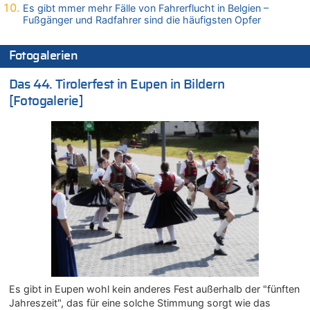
Es gibt mmer mehr Fälle von Fahrerflucht in Belgien –
Wasserstand des Rheins in NRW so niedrig wie noch nie
Fußgänger und Radfahrer sind die häufigsten Opfer
07.08.2026 - 13:23 von JoKrings zu
In Belgien missachten zwei von drei Autofahrern das
Fotogalerien
Tempolimit in 30er-Zonen – Untersuchung von Vias
07.08.2026 - 13:20 von JoKrings zu
Das 44. Tirolerfest in Eupen in Bildern
In Belgien missachten zwei von drei Autofahrern das
[Fotogalerie]
Tempolimit in 30er-Zonen – Untersuchung von Vias
07.08.2026 - 13:04 von Kein Raser zu
In Belgien missachten zwei von drei Autofahrern das
Tempolimit in 30er-Zonen – Untersuchung von Vias
07.08.2026 - 13:01 von Experten? zu
In Belgien missachten zwei von drei Autofahrern das
Tempolimit in 30er-Zonen – Untersuchung von Vias
07.08.2026 - 12:43 von JoKrings zu
Zweite Hitzewelle in diesem Sommer ist jetzt amtlich
07.08.2026 - 12:31 von Fassungslos zu
In Belgien missachten zwei von drei Autofahrern das
Tempolimit in 30er-Zonen – Untersuchung von Vias
Es gibt in Eupen wohl kein anderes Fest außerhalb der "fünften
07.08.2026 - 11:31 von Zuhörer zu
Jahreszeit", das für eine solche Stimmung sorgt wie das