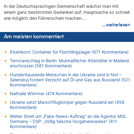
Tschechien ab 2024 maximal 150 km/h erlaubt
In der Deutschsprachigen Gemeinschaft wächst man mit
07.08.2026 - 10:05 von N. A. Klar zu
einem ganz bestimmten Gedanken auf: Hauptsache so schnell
In Belgien missachten zwei von drei Autofahrern das
wie möglich den Führerschein machen….
Tempolimit in 30er-Zonen – Untersuchung von Vias
....weiterlesen
07.08.2026 - 09:31 von Ermitler zu
Das 44. Tirolerfest in Eupen in Bildern [Fotogalerie]
Am meisten kommentiert
07.08.2026 - 09:18 von Noppi zu
AS Eupen: „Keiner weiß, wohin die Reise geht…“
Elsenborn: Container für Flüchtlingslager (671 Kommentare)
07.08.2026 - 09:03 von JoKrings zu
Terroranschlag in Berlin: Mutmaßlicher Attentäter in Mailand
Zweite Hitzewelle in diesem Sommer ist jetzt amtlich
erschossen (581 Kommentare)
07.08.2026 - 01:12 von WK zu
Hunderttausende Menschen in der Ukraine sind in Not –
Warum die Waldbrände in Frankreich und Spanien Rekorde
Selenskyj fordert Verzicht auf Öl und Gas aus Russland (521
brechen [Fragen & Antworten]
Kommentare)
07.08.2026 - 01:03 von Hugo Egon Bernhard von Sinnen zu
Nathalie Wimmer (474 Kommentare)
Zweite Hitzewelle in diesem Sommer ist jetzt amtlich
Ukraine setzt Marschflugkörper gegen Russland ein (456
07.08.2026 - 00:50 von WK zu
Kommentare)
Wie kam es zur Ceuta-Krise?
Weiter Streit um „Fake-News-Auftrag“ an die Agentur MSL
07.08.2026 - 00:06 von 5/11 zu
Germany – CSP: „Völlig falsche Vorgehensweise“ (411
Kommentare)
Mehrere Menschen in Londons City niedergestochen