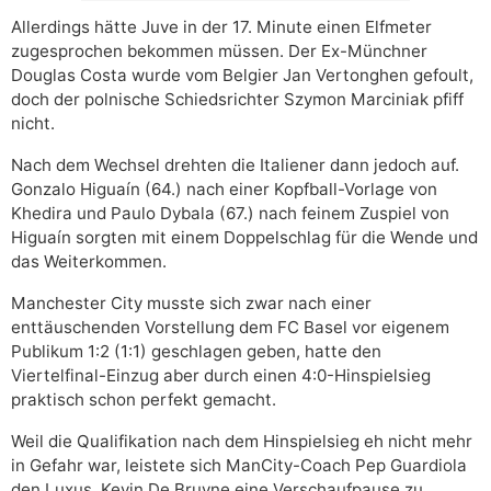
Allerdings hätte Juve in der 17. Minute einen Elfmeter
zugesprochen bekommen müssen. Der Ex-Münchner
Douglas Costa wurde vom Belgier Jan Vertonghen gefoult,
doch der polnische Schiedsrichter Szymon Marciniak pfiff
nicht.
Nach dem Wechsel drehten die Italiener dann jedoch auf.
Gonzalo Higuaín (64.) nach einer Kopfball-Vorlage von
Khedira und Paulo Dybala (67.) nach feinem Zuspiel von
Higuaín sorgten mit einem Doppelschlag für die Wende und
das Weiterkommen.
Manchester City musste sich zwar nach einer
enttäuschenden Vorstellung dem FC Basel vor eigenem
Publikum 1:2 (1:1) geschlagen geben, hatte den
Viertelfinal-Einzug aber durch einen 4:0-Hinspielsieg
praktisch schon perfekt gemacht.
Weil die Qualifikation nach dem Hinspielsieg eh nicht mehr
in Gefahr war, leistete sich ManCity-Coach Pep Guardiola
den Luxus, Kevin De Bruyne eine Verschaufpause zu