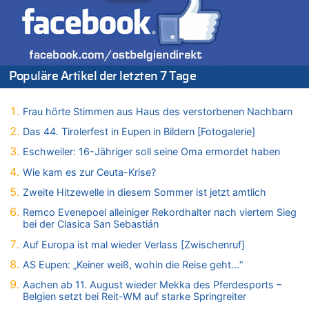
Wie kam es zur Ceuta-Krise?
07.08.2026 - 15:30 von Soso zu
Aachen ab 11. August wieder Mekka des Pferdesports –
Belgien setzt bei Reit-WM auf starke Springreiter
07.08.2026 - 15:13 von Joseph Meyer zu
Populäre Artikel der letzten 7 Tage
Mark van Bommel offiziell als neuer Nationalcoach der Roten
Teufel vorgestellt: „Ist mir eine große Ehre“
Frau hörte Stimmen aus Haus des verstorbenen Nachbarn
07.08.2026 - 15:06 von Wolfgang2 zu
Kollision zwischen Autofahrer und Radfahrer an RAVeL-Weg
Das 44. Tirolerfest in Eupen in Bildern [Fotogalerie]
07.08.2026 - 14:35 von Vorfahrt zu
Eschweiler: 16-Jähriger soll seine Oma ermordet haben
In Belgien missachten zwei von drei Autofahrern das
Wie kam es zur Ceuta-Krise?
Tempolimit in 30er-Zonen – Untersuchung von Vias
Zweite Hitzewelle in diesem Sommer ist jetzt amtlich
07.08.2026 - 14:33 von Ostbelgien Direkt zu
Offiziell: Van Bommel wird Belgiens Nationaltrainer
Remco Evenepoel alleiniger Rekordhalter nach viertem Sieg
bei der Clasica San Sebastián
07.08.2026 - 13:39 von alter weißer mann zu
Zurück an den Rhein: Hendrich wechselt zum 1. FC Köln
Auf Europa ist mal wieder Verlass [Zwischenruf]
07.08.2026 - 13:39 von Ach zu
AS Eupen: „Keiner weiß, wohin die Reise geht…“
Aachen ab 11. August wieder Mekka des Pferdesports –
Aachen ab 11. August wieder Mekka des Pferdesports –
Belgien setzt bei Reit-WM auf starke Springreiter
Belgien setzt bei Reit-WM auf starke Springreiter
07.08.2026 - 13:31 von Guido Scholzen zu