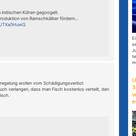
 indischen Kühen gegoogelt.
e Produktion von Ramschkälber fördern…
YvJTXa0HuwQ
E
s
J
t
m
U
egelung wollen vom Schädigungsverbot
3
auch verlangen, dass man Fisch kostenlos verteilt, den
v
isch.
t