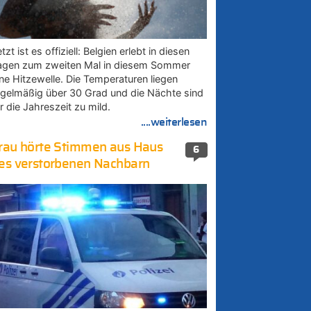
tzt ist es offiziell: Belgien erlebt in diesen
agen zum zweiten Mal in diesem Sommer
ine Hitzewelle. Die Temperaturen liegen
egelmäßig über 30 Grad und die Nächte sind
r die Jahreszeit zu mild.
....weiterlesen
rau hörte Stimmen aus Haus
6
es verstorbenen Nachbarn