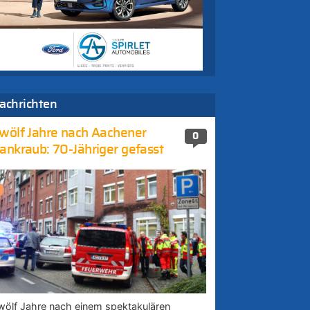
achrichten
wölf Jahre nach Aachener
0
ankraub: 70-Jähriger gefasst
wölf Jahre nach einem spektakulären