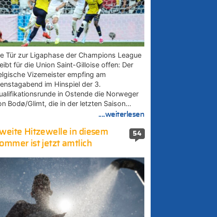
ie Tür zur Ligaphase der Champions League
eibt für die Union Saint-Gilloise offen: Der
elgische Vizemeister empfing am
ienstagabend im Hinspiel der 3.
ualifikationsrunde in Ostende die Norweger
on Bodø/Glimt, die in der letzten Saison…
....weiterlesen
weite Hitzewelle in diesem
54
ommer ist jetzt amtlich