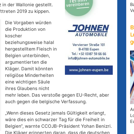
B
in der Wallonie gestellt.
V
fttreten 2019 zu kippen.
Die Vorgaben würden
B
die Produktion von
L
koscher
g
beziehungsweise halal
hergestelltem Fleisch in
Belgien unterbinden,
argumentierten die
Kläger. Damit könnten
religiöse Minderheiten
eine wichtigen Säule
ihres Glaubens nicht
mehr leben. Das verstoße gegen EU-Recht, aber
auch gegen die belgische Verfassung.
A
„Wenn dieses Gesetz jemals Gültigkeit erlangt,
Lo
wäre dies ein schwarzer Tag für die Freiheit in
E
Belgien“, warnte CCOJB-Präsident Yohan Benizri.
Die Kläger erinnerten daran, dass die deutschen