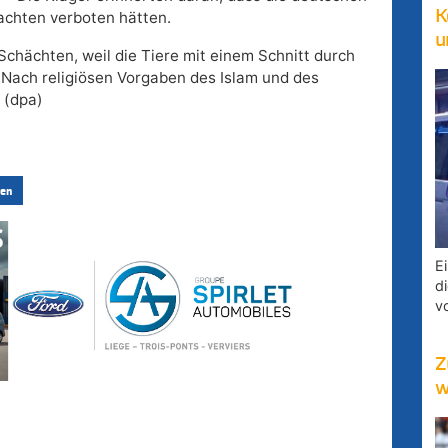
K
achten verboten hätten.
u
Schächten, weil die Tiere mit einem Schnitt durch
 Nach religiösen Vorgaben des Islam und des
 (dpa)
en
E
d
v
Z
w