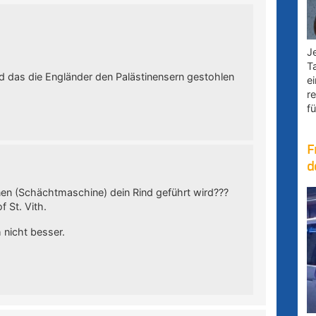
Je
T
d das die Engländer den Palästinensern gestohlen
e
r
fü
F
d
nen (Schächtmaschine) dein Rind geführt wird???
f St. Vith.
 nicht besser.