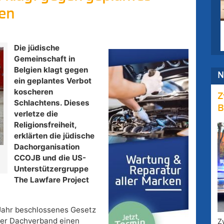
ien
Die jüdische
Gemeinschaft in
Belgien klagt gegen
N
ein geplantes Verbot
koscheren
Z
Schlachtens. Dieses
B
verletze die
Religionsfreiheit,
erklärten die jüdische
Dachorganisation
CCOJB und die US-
Unterstützergruppe
The Lawfare Project
 Jahr beschlossenes Gesetz
der Dachverband einen
Z