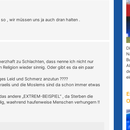
 so , wir müssen uns ja auch dran halten .
D
Na
B
merzhaft zu Schlachten, dass nenne ich nicht nur
A
ligion wieder sinnig. Oder gibt es da ein paar
d
e
iges Leid und Schmerz anzutun ????
e Israelis und die Moslems sind da schon immer etwas
E
a das andere „EXTREM-BEISPIEL“ , da Sterben die
O
ilig, waehrend haufenweise Menschen verhungern !!