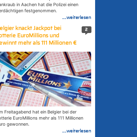
ankraub in Aachen hat die Polizei einen
erdächtigen festgenommen.
....weiterlesen
elgier knackt Jackpot bei
2
otterie EuroMillions und
ewinnt mehr als 111 Millionen €
m Freitagabend hat ein Belgier bei der
tterie EuroMillions mehr als 111 Millionen
uro gewonnen.
....weiterlesen