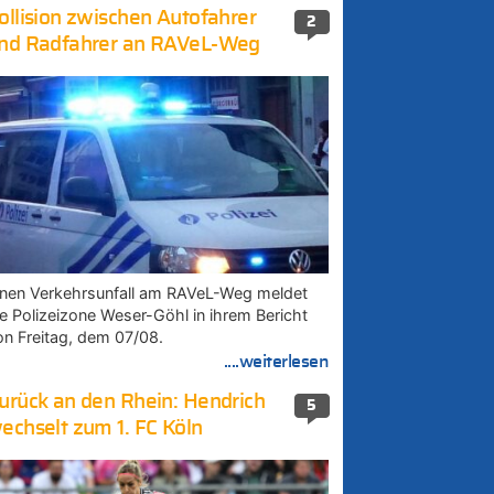
ollision zwischen Autofahrer
2
nd Radfahrer an RAVeL-Weg
inen Verkehrsunfall am RAVeL-Weg meldet
ie Polizeizone Weser-Göhl in ihrem Bericht
on Freitag, dem 07/08.
....weiterlesen
urück an den Rhein: Hendrich
5
echselt zum 1. FC Köln