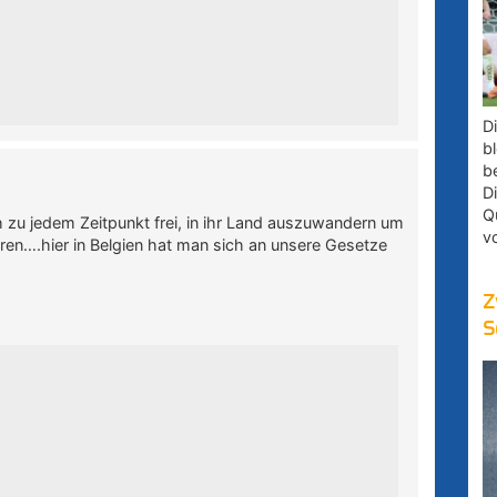
D
bl
b
D
Q
 zu jedem Zeitpunkt frei, in ihr Land auszuwandern um
v
eren….hier in Belgien hat man sich an unsere Gesetze
Z
S