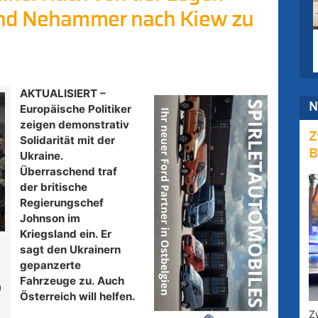
und Nehammer nach Kiew zu
AKTUALISIERT –
N
Europäische Politiker
zeigen demonstrativ
Z
Solidarität mit der
B
Ukraine.
Überraschend traf
der britische
Regierungschef
Johnson im
Kriegsland ein. Er
sagt den Ukrainern
gepanzerte
Fahrzeuge zu. Auch
h
Österreich will helfen.
Z