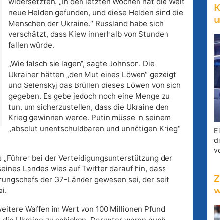
widersetzten. „In den letzten Wochen hat die Welt
K
neue Helden gefunden, und diese Helden sind die
u
Menschen der Ukraine.“ Russland habe sich
verschätzt, dass Kiew innerhalb von Stunden
fallen würde.
„Wie falsch sie lagen“, sagte Johnson. Die
Ukrainer hätten „den Mut eines Löwen“ gezeigt
und Selenskyj das Brüllen dieses Löwen von sich
gegeben. Es gebe jedoch noch eine Menge zu
tun, um sicherzustellen, dass die Ukraine den
Krieg gewinnen werde. Putin müsse in seinem
„absolut unentschuldbaren und unnötigen Krieg“
E
d
v
s „Führer bei der Verteidigungsunterstützung der
eines Landes wies auf Twitter darauf hin, dass
Z
rungschefs der G7-Länder gewesen sei, der seit
i.
w
eitere Waffen im Wert von 100 Millionen Pfund
n die Ukraine zu schicken. Darunter waren auch