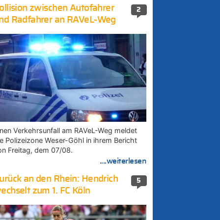
ollision zwischen Autofahrer
2
nd Radfahrer an RAVeL-Weg
inen Verkehrsunfall am RAVeL-Weg meldet
ie Polizeizone Weser-Göhl in ihrem Bericht
on Freitag, dem 07/08.
....weiterlesen
urück an den Rhein: Hendrich
5
echselt zum 1. FC Köln