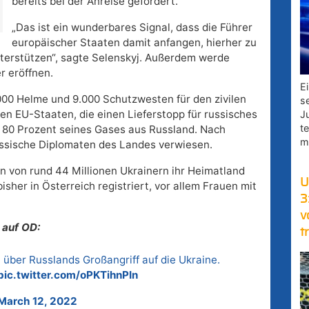
bereits bei der Anreise gefordert.
„Das ist ein wunderbares Signal, dass die Führer
europäischer Staaten damit anfangen, hierher zu
terstützen“, sagte Selenskyj. Außerdem werde
r eröffnen.
E
000 Helme und 9.000 Schutzwesten für den zivilen
s
den EU-Staaten, die einen Lieferstopp für russisches
J
t
t 80 Prozent seines Gases aus Russland. Nach
m
ussische Diplomaten des Landes verwiesen.
en von rund 44 Millionen Ukrainern ihr Heimatland
U
isher in Österreich registriert, vor allem Frauen mit
3
v
 auf OD:
t
D über Russlands Großangriff auf die Ukraine.
pic.twitter.com/oPKTihnPIn
March 12, 2022