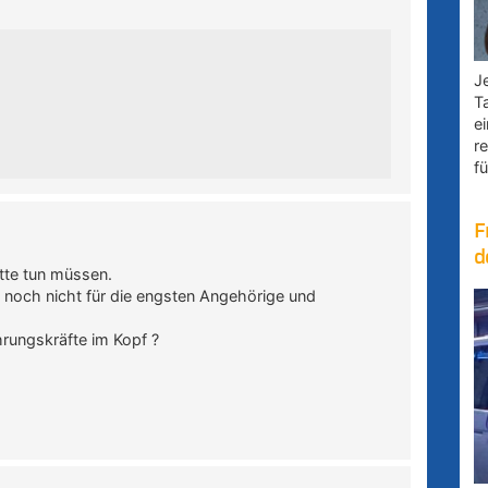
Je
T
e
r
fü
F
d
tte tun müssen.
d noch nicht für die engsten Angehörige und
rungskräfte im Kopf ?