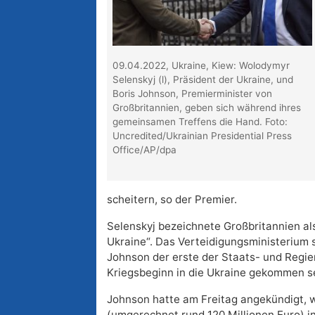
09.04.2022, Ukraine, Kiew: Wolodymyr
Selenskyj (l), Präsident der Ukraine, und
Boris Johnson, Premierminister von
Großbritannien, geben sich während ihres
gemeinsamen Treffens die Hand. Foto:
Uncredited/Ukrainian Presidential Press
Office/AP/dpa
scheitern, so der Premier.
Selenskyj bezeichnete Großbritannien al
Ukraine“. Das Verteidigungsministerium s
Johnson der erste der Staats- und Regie
Kriegsbeginn in die Ukraine gekommen se
Johnson hatte am Freitag angekündigt, w
(umgerechnet rund 120 Millionen Euro) i