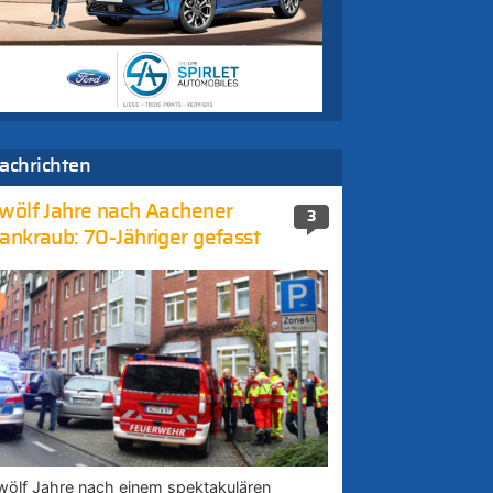
achrichten
wölf Jahre nach Aachener
3
ankraub: 70-Jähriger gefasst
wölf Jahre nach einem spektakulären