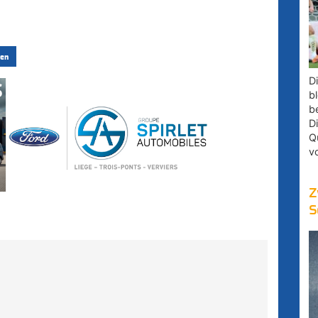
en
D
bl
b
D
Q
v
Z
S