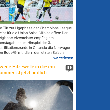
ie Tür zur Ligaphase der Champions League
eibt für die Union Saint-Gilloise offen: Der
elgische Vizemeister empfing am
ienstagabend im Hinspiel der 3.
ualifikationsrunde in Ostende die Norweger
on Bodø/Glimt, die in der letzten Saison…
....weiterlesen
weite Hitzewelle in diesem
59
ommer ist jetzt amtlich