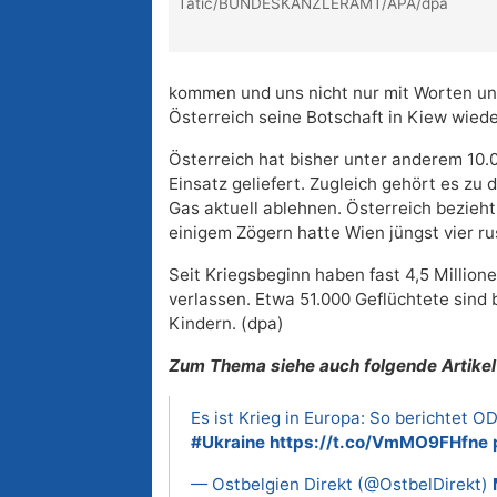
Tatic/BUNDESKANZLERAMT/APA/dpa
kommen und uns nicht nur mit Worten un
Österreich seine Botschaft in Kiew wiede
Österreich hat bisher unter anderem 10.
Einsatz geliefert. Zugleich gehört es zu 
Gas aktuell ablehnen. Österreich bezieh
einigem Zögern hatte Wien jüngst vier r
Seit Kriegsbeginn haben fast 4,5 Million
verlassen. Etwa 51.000 Geflüchtete sind b
Kindern. (dpa)
Zum Thema siehe auch folgende Artikel
Es ist Krieg in Europa: So berichtet O
#Ukraine
https://t.co/VmMO9FHfne
— Ostbelgien Direkt (@OstbelDirekt)