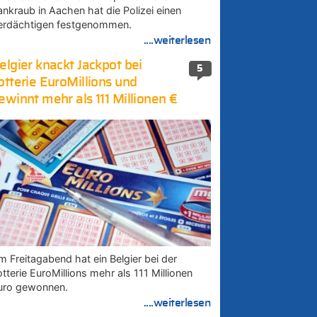
ankraub in Aachen hat die Polizei einen
erdächtigen festgenommen.
....weiterlesen
elgier knackt Jackpot bei
5
otterie EuroMillions und
ewinnt mehr als 111 Millionen €
m Freitagabend hat ein Belgier bei der
tterie EuroMillions mehr als 111 Millionen
uro gewonnen.
....weiterlesen