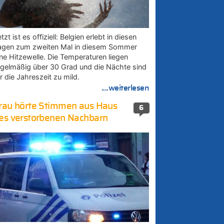
tzt ist es offiziell: Belgien erlebt in diesen
agen zum zweiten Mal in diesem Sommer
ine Hitzewelle. Die Temperaturen liegen
egelmäßig über 30 Grad und die Nächte sind
r die Jahreszeit zu mild.
....weiterlesen
rau hörte Stimmen aus Haus
6
es verstorbenen Nachbarn