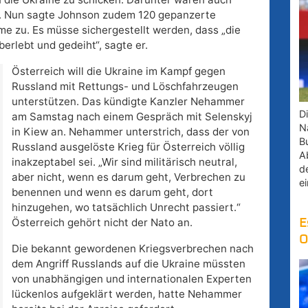
. Nun sagte Johnson zudem 120 gepanzerte
e zu. Es müsse sichergestellt werden, dass „die
erlebt und gedeiht“, sagte er.
Österreich will die Ukraine im Kampf gegen
Russland mit Rettungs- und Löschfahrzeugen
unterstützen. Das kündigte Kanzler Nehammer
D
am Samstag nach einem Gespräch mit Selenskyj
Na
in Kiew an. Nehammer unterstrich, dass der von
B
Russland ausgelöste Krieg für Österreich völlig
A
inakzeptabel sei. „Wir sind militärisch neutral,
d
aber nicht, wenn es darum geht, Verbrechen zu
e
benennen und wenn es darum geht, dort
hinzugehen, wo tatsächlich Unrecht passiert.“
Österreich gehört nicht der Nato an.
E
O
Die bekannt gewordenen Kriegsverbrechen nach
dem Angriff Russlands auf die Ukraine müssten
von unabhängigen und internationalen Experten
lückenlos aufgeklärt werden, hatte Nehammer