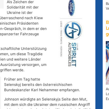
Als Zeichen der
B
Solidarität mit der
V
Ukraine ist der
n überraschend nach Kiew
B
rainischen Präsidenten
L
n-Gespräch, in dem er den
gepanzerter Fahrzeuge
g
rtschaftliche Unterstützung
ammen, um diese Tragödie
nien und weitere Länder
 Ausrüstung versorgen, um
griffen werde.
Früher am Tag hatte
Selenskyj bereits den österreichischen
A
Bundeskanzler Karl Nehammer empfangen.
Lo
E
Johnson würdigte an Selenskyjs Seite den Mut,
mit dem sich die Ukrainer dem russischen Angriff