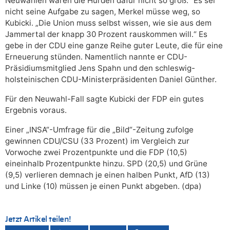
Neuwahlen wären die Hürden dafür nicht so groß.“ Es sei
nicht seine Aufgabe zu sagen, Merkel müsse weg, so
Kubicki. „Die Union muss selbst wissen, wie sie aus dem
Jammertal der knapp 30 Prozent rauskommen will.“ Es
gebe in der CDU eine ganze Reihe guter Leute, die für eine
Erneuerung stünden. Namentlich nannte er CDU-
Präsidiumsmitglied Jens Spahn und den schleswig-
holsteinischen CDU-Ministerpräsidenten Daniel Günther.
Für den Neuwahl-Fall sagte Kubicki der FDP ein gutes
Ergebnis voraus.
Einer „INSA“-Umfrage für die „Bild“-Zeitung zufolge
gewinnen CDU/CSU (33 Prozent) im Vergleich zur
Vorwoche zwei Prozentpunkte und die FDP (10,5)
eineinhalb Prozentpunkte hinzu. SPD (20,5) und Grüne
(9,5) verlieren demnach je einen halben Punkt, AfD (13)
und Linke (10) müssen je einen Punkt abgeben. (dpa)
Jetzt Artikel teilen!