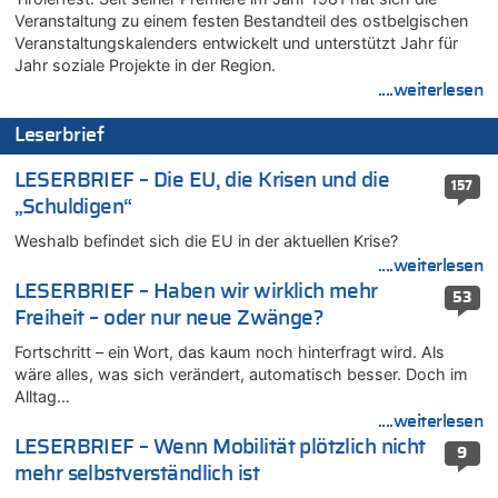
Leipzig, Mechernich und die Frage: Wer steckt hinter den
Veranstaltung zu einem festen Bestandteil des ostbelgischen
Drohnen mit Strengstoff? War es Russland?
Veranstaltungskalenders entwickelt und unterstützt Jahr für
08.08.2026 - 18:41 von JoKrings zu
Jahr soziale Projekte in der Region.
Leipzig, Mechernich und die Frage: Wer steckt hinter den
....weiterlesen
Drohnen mit Strengstoff? War es Russland?
Leserbrief
08.08.2026 - 18:39 von JoKrings zu
Leipzig, Mechernich und die Frage: Wer steckt hinter den
LESERBRIEF – Die EU, die Krisen und die
Drohnen mit Strengstoff? War es Russland?
157
„Schuldigen“
08.08.2026 - 18:07 von Hubert F. zu
Belgier knackt Jackpot bei Lotterie EuroMillions und gewinnt
Weshalb befindet sich die EU in der aktuellen Krise?
mehr als 111 Millionen €
....weiterlesen
08.08.2026 - 17:46 von Der Alte zu
LESERBRIEF – Haben wir wirklich mehr
53
Belgier knackt Jackpot bei Lotterie EuroMillions und gewinnt
Freiheit – oder nur neue Zwänge?
mehr als 111 Millionen €
Fortschritt – ein Wort, das kaum noch hinterfragt wird. Als
08.08.2026 - 17:45 von Der Alte zu
wäre alles, was sich verändert, automatisch besser. Doch im
Zwölf Jahre nach Aachener Bankraub: 70-Jähriger gefasst
Alltag…
08.08.2026 - 17:43 von Der Alte zu
....weiterlesen
Leipzig, Mechernich und die Frage: Wer steckt hinter den
LESERBRIEF – Wenn Mobilität plötzlich nicht
9
Drohnen mit Strengstoff? War es Russland?
mehr selbstverständlich ist
08.08.2026 - 17:16 von Bingo zu