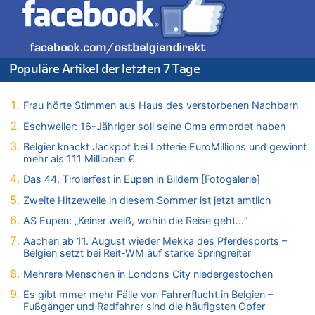
08.08.2026 - 21:46 von Frage zu
Leipzig, Mechernich und die Frage: Wer steckt hinter den
Drohnen mit Strengstoff? War es Russland?
08.08.2026 - 21:33 von Frage zu
Populäre Artikel der letzten 7 Tage
Zwölf Jahre nach Aachener Bankraub: 70-Jähriger gefasst
08.08.2026 - 21:28 von Noah Parmentier zu
Leipzig, Mechernich und die Frage: Wer steckt hinter den
Frau hörte Stimmen aus Haus des verstorbenen Nachbarn
Drohnen mit Strengstoff? War es Russland?
Eschweiler: 16-Jähriger soll seine Oma ermordet haben
08.08.2026 - 21:11 von Mungo zu
Belgier knackt Jackpot bei Lotterie EuroMillions und gewinnt
Leipzig, Mechernich und die Frage: Wer steckt hinter den
mehr als 111 Millionen €
Drohnen mit Strengstoff? War es Russland?
Das 44. Tirolerfest in Eupen in Bildern [Fotogalerie]
08.08.2026 - 20:49 von Marcel Scholzen Eimerscheid zu
Leipzig, Mechernich und die Frage: Wer steckt hinter den
Zweite Hitzewelle in diesem Sommer ist jetzt amtlich
Drohnen mit Strengstoff? War es Russland?
AS Eupen: „Keiner weiß, wohin die Reise geht…“
08.08.2026 - 20:34 von Dax zu
Aachen ab 11. August wieder Mekka des Pferdesports –
Wasserstand des Rheins in NRW so niedrig wie noch nie
Belgien setzt bei Reit-WM auf starke Springreiter
08.08.2026 - 20:32 von Joseph Meyer zu
Mehrere Menschen in Londons City niedergestochen
Leipzig, Mechernich und die Frage: Wer steckt hinter den
Drohnen mit Strengstoff? War es Russland?
Es gibt mmer mehr Fälle von Fahrerflucht in Belgien –
Fußgänger und Radfahrer sind die häufigsten Opfer
08.08.2026 - 20:20 von Joseph Meyer zu