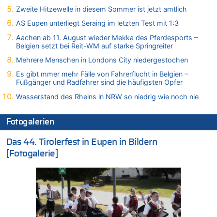
Wasserstand des Rheins in NRW so niedrig wie noch nie
Zweite Hitzewelle in diesem Sommer ist jetzt amtlich
09.08.2026 - 01:41 von Hugo Egon Bernhard von Sinnen zu
AS Eupen unterliegt Seraing im letzten Test mit 1:3
Leipzig, Mechernich und die Frage: Wer steckt hinter den
Drohnen mit Strengstoff? War es Russland?
Aachen ab 11. August wieder Mekka des Pferdesports –
Belgien setzt bei Reit-WM auf starke Springreiter
09.08.2026 - 01:10 von Peter S. zu
Leipzig, Mechernich und die Frage: Wer steckt hinter den
Mehrere Menschen in Londons City niedergestochen
Drohnen mit Strengstoff? War es Russland?
Es gibt mmer mehr Fälle von Fahrerflucht in Belgien –
09.08.2026 - 01:07 von Peter S. zu
Fußgänger und Radfahrer sind die häufigsten Opfer
Leipzig, Mechernich und die Frage: Wer steckt hinter den
Wasserstand des Rheins in NRW so niedrig wie noch nie
Drohnen mit Strengstoff? War es Russland?
09.08.2026 - 01:05 von Peter S. zu
Fotogalerien
Leipzig, Mechernich und die Frage: Wer steckt hinter den
Drohnen mit Strengstoff? War es Russland?
Das 44. Tirolerfest in Eupen in Bildern
08.08.2026 - 23:27 von Bingo zu
[Fotogalerie]
Zweite Hitzewelle in diesem Sommer ist jetzt amtlich
08.08.2026 - 22:47 von Heinz F. zu
Wasserstand des Rheins in NRW so niedrig wie noch nie
08.08.2026 - 22:39 von Hugo Egon Bernhard von Sinnen zu
Politischer Eklat bei der Gedenkfeier in Marcinelle – Meloni:
„Schwerwiegende und beschämende Geste“