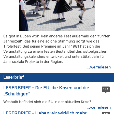
08.08.2026 - 22:23 von Marcel Scholzen Eimerscheid zu
Politischer Eklat bei der Gedenkfeier in Marcinelle – Meloni:
„Schwerwiegende und beschämende Geste“
08.08.2026 - 22:12 von Hugo Egon Bernhard von Sinnen zu
LESERBRIEF – Für lokale, dezentrale Energieproduktion
08.08.2026 - 22:09 von Frage zu
Es gibt in Eupen wohl kein anderes Fest außerhalb der "fünften
Leipzig, Mechernich und die Frage: Wer steckt hinter den
Jahreszeit", das für eine solche Stimmung sorgt wie das
Drohnen mit Strengstoff? War es Russland?
Tirolerfest. Seit seiner Premiere im Jahr 1981 hat sich die
08.08.2026 - 22:07 von Shari zu
Veranstaltung zu einem festen Bestandteil des ostbelgischen
Belgier knackt Jackpot bei Lotterie EuroMillions und gewinnt
Veranstaltungskalenders entwickelt und unterstützt Jahr für
mehr als 111 Millionen €
Jahr soziale Projekte in der Region.
....weiterlesen
08.08.2026 - 21:46 von Frage zu
Leipzig, Mechernich und die Frage: Wer steckt hinter den
Leserbrief
Drohnen mit Strengstoff? War es Russland?
08.08.2026 - 21:33 von Frage zu
LESERBRIEF – Die EU, die Krisen und die
157
Zwölf Jahre nach Aachener Bankraub: 70-Jähriger gefasst
„Schuldigen“
08.08.2026 - 21:28 von Noah Parmentier zu
Weshalb befindet sich die EU in der aktuellen Krise?
Leipzig, Mechernich und die Frage: Wer steckt hinter den
Drohnen mit Strengstoff? War es Russland?
....weiterlesen
LESERBRIEF – Haben wir wirklich mehr
08.08.2026 - 21:11 von Mungo zu