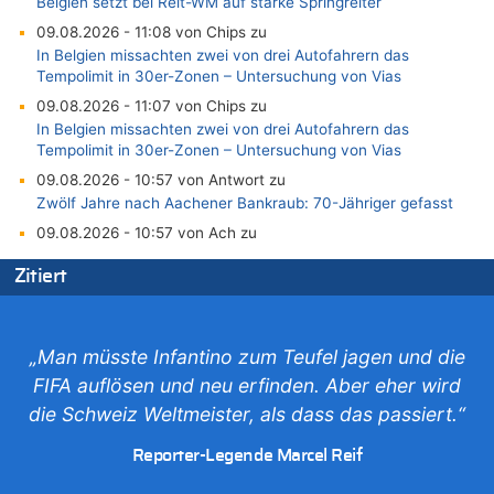
Belgien setzt bei Reit-WM auf starke Springreiter
09.08.2026 - 11:08 von Chips zu
In Belgien missachten zwei von drei Autofahrern das
Tempolimit in 30er-Zonen – Untersuchung von Vias
09.08.2026 - 11:07 von Chips zu
In Belgien missachten zwei von drei Autofahrern das
Tempolimit in 30er-Zonen – Untersuchung von Vias
09.08.2026 - 10:57 von Antwort zu
Zwölf Jahre nach Aachener Bankraub: 70-Jähriger gefasst
09.08.2026 - 10:57 von Ach zu
Politischer Eklat bei der Gedenkfeier in Marcinelle – Meloni:
Zitiert
„Schwerwiegende und beschämende Geste“
09.08.2026 - 10:55 von Traurig zu
Politischer Eklat bei der Gedenkfeier in Marcinelle – Meloni:
„Schwerwiegende und beschämende Geste“
„Man müsste Infantino zum Teufel jagen und die
09.08.2026 - 10:07 von erbo zu
FIFA auflösen und neu erfinden. Aber eher wird
Leipzig, Mechernich und die Frage: Wer steckt hinter den
die Schweiz Weltmeister, als dass das passiert.“
Drohnen mit Strengstoff? War es Russland?
09.08.2026 - 09:53 von schlechtmensch zu
Reporter-Legende Marcel Reif
Politischer Eklat bei der Gedenkfeier in Marcinelle – Meloni: