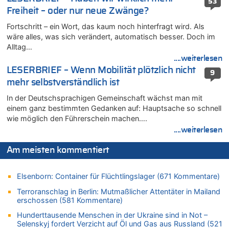
53
Freiheit – oder nur neue Zwänge?
Leipzig, Mechernich und die Frage: Wer steckt hinter den
Drohnen mit Strengstoff? War es Russland?
Fortschritt – ein Wort, das kaum noch hinterfragt wird. Als
08.08.2026 - 20:49 von Marcel Scholzen Eimerscheid zu
wäre alles, was sich verändert, automatisch besser. Doch im
Leipzig, Mechernich und die Frage: Wer steckt hinter den
Alltag…
Drohnen mit Strengstoff? War es Russland?
....weiterlesen
08.08.2026 - 20:34 von Dax zu
LESERBRIEF – Wenn Mobilität plötzlich nicht
9
Wasserstand des Rheins in NRW so niedrig wie noch nie
mehr selbstverständlich ist
08.08.2026 - 20:32 von Joseph Meyer zu
In der Deutschsprachigen Gemeinschaft wächst man mit
Leipzig, Mechernich und die Frage: Wer steckt hinter den
einem ganz bestimmten Gedanken auf: Hauptsache so schnell
Drohnen mit Strengstoff? War es Russland?
wie möglich den Führerschein machen….
08.08.2026 - 20:20 von Joseph Meyer zu
....weiterlesen
Leipzig, Mechernich und die Frage: Wer steckt hinter den
Drohnen mit Strengstoff? War es Russland?
Am meisten kommentiert
08.08.2026 - 20:19 von Peter G zu
Zwölf Jahre nach Aachener Bankraub: 70-Jähriger gefasst
Elsenborn: Container für Flüchtlingslager (671 Kommentare)
08.08.2026 - 20:17 von Russentrolle zu
Terroranschlag in Berlin: Mutmaßlicher Attentäter in Mailand
Leipzig, Mechernich und die Frage: Wer steckt hinter den
erschossen (581 Kommentare)
Drohnen mit Strengstoff? War es Russland?
Hunderttausende Menschen in der Ukraine sind in Not –
08.08.2026 - 20:16 von Dax zu
Selenskyj fordert Verzicht auf Öl und Gas aus Russland (521