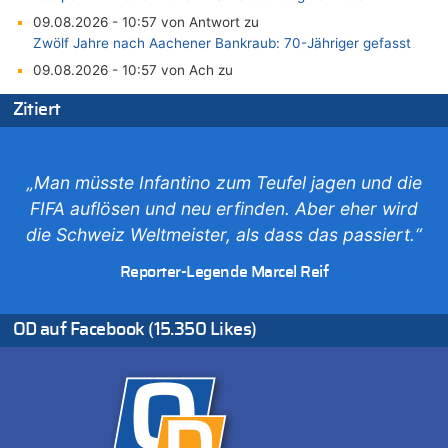
09.08.2026 - 10:57 von Antwort zu
Zwölf Jahre nach Aachener Bankraub: 70-Jähriger gefasst
09.08.2026 - 10:57 von Ach zu
Politischer Eklat bei der Gedenkfeier in Marcinelle – Meloni:
Zitiert
„Schwerwiegende und beschämende Geste“
09.08.2026 - 10:55 von Traurig zu
Politischer Eklat bei der Gedenkfeier in Marcinelle – Meloni:
„Schwerwiegende und beschämende Geste“
„Man müsste Infantino zum Teufel jagen und die
09.08.2026 - 10:07 von erbo zu
FIFA auflösen und neu erfinden. Aber eher wird
Leipzig, Mechernich und die Frage: Wer steckt hinter den
die Schweiz Weltmeister, als dass das passiert.“
Drohnen mit Strengstoff? War es Russland?
09.08.2026 - 09:53 von schlechtmensch zu
Reporter-Legende Marcel Reif
Politischer Eklat bei der Gedenkfeier in Marcinelle – Meloni:
„Schwerwiegende und beschämende Geste“
OD auf Facebook (15.350 Likes)
09.08.2026 - 09:39 von Punkt 12 zu
Politischer Eklat bei der Gedenkfeier in Marcinelle – Meloni:
„Schwerwiegende und beschämende Geste“
09.08.2026 - 09:34 von Marcel Scholzen Eimerscheid zu
Leipzig, Mechernich und die Frage: Wer steckt hinter den
Drohnen mit Strengstoff? War es Russland?