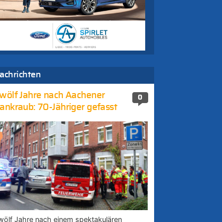
achrichten
wölf Jahre nach Aachener
0
ankraub: 70-Jähriger gefasst
wölf Jahre nach einem spektakulären