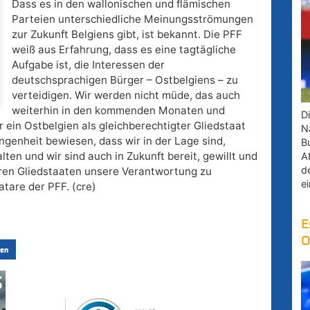
Dass es in den wallonischen und flämischen
Parteien unterschiedliche Meinungsströmungen
zur Zukunft Belgiens gibt, ist bekannt. Die PFF
weiß aus Erfahrung, dass es eine tagtägliche
Aufgabe ist, die Interessen der
deutschsprachigen Bürger – Ostbelgiens – zu
verteidigen. Wir werden nicht müde, das auch
weiterhin in den kommenden Monaten und
D
ür ein Ostbelgien als gleichberechtigter Gliedstaat
Na
angenheit bewiesen, dass wir in der Lage sind,
B
lten und wir sind auch in Zukunft bereit, gewillt und
A
d
eren Gliedstaaten unsere Verantwortung zu
e
tare der PFF. (cre)
E
O
en