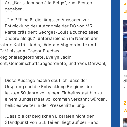
Art „Boris Johnson à la Belge“, zum Besten
K
gegeben.
u
„Die PFF heißt die jüngsten Aussagen zur
Entwicklung der Autonomie der DG von MR-
Parteipräsident Georges-Louis Bouchez alles
andere als gut“, unterstreichen im Namen der
atare Kattrin Jadin, föderale Abgeordnete und
G-Ministerin, Gregor Freches,
Regionalabgeordnete, Evelyn Jadin,
ront, Gemeinschaftsabgeordnete, und Yves Derwahl,
E
Diese Aussage mache deutlich, dass der
d
Ursprung und die Entwicklung Belgiens der
v
letzten 50 Jahre von einem Einheitsstaat hin zu
einem Bundesstaat vollkommen verkannt würden,
Z
heißt es weiter in der Pressemitteilung.
w
„Dass die ostbelgischen Liberalen nicht den
Standpunkt von GLB teilen, liegt auf der Hand.