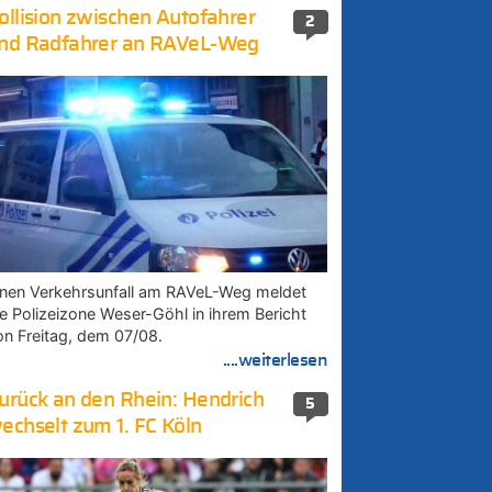
ollision zwischen Autofahrer
2
nd Radfahrer an RAVeL-Weg
inen Verkehrsunfall am RAVeL-Weg meldet
ie Polizeizone Weser-Göhl in ihrem Bericht
on Freitag, dem 07/08.
....weiterlesen
urück an den Rhein: Hendrich
5
echselt zum 1. FC Köln