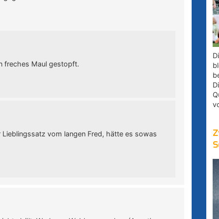
D
n freches Maul gestopft.
bl
b
D
Q
v
Z
er Lieblingssatz vom langen Fred, hätte es sowas
S