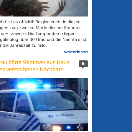
tzt ist es offiziell: Belgien erlebt in diesen
agen zum zweiten Mal in diesem Sommer
ine Hitzewelle. Die Temperaturen liegen
egelmäßig über 30 Grad und die Nächte sind
r die Jahreszeit zu mild.
....weiterlesen
rau hörte Stimmen aus Haus
6
es verstorbenen Nachbarn