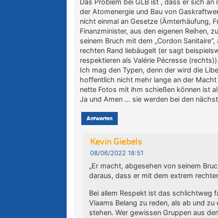
Das Problem bei GLB ist , dass er sich an
der Atomenergie und Bau von Gaskraftwer
nicht einmal an Gesetze (Ämterhäufung, F
Finanzminister, aus den eigenen Reihen, z
seinem Bruch mit dem „Cordon Sanitaire“,
rechten Rand liebäugelt (er sagt beispiel
respektieren als Valérie Pécresse (rechts))
Ich mag den Typen, denn der wird die Libe
hoffentlich nicht mehr lange an der Macht
nette Fotos mit ihm schießen können ist al
Ja und Amen … sie werden bei den nächs
Antworten
Kevin Giebels
08/06/2022 18:51
„Er macht, abgesehen von seinem Bruch
daraus, dass er mit dem extrem rechten
Bei allem Respekt ist das schlichtweg f
Vlaams Belang zu reden, als ab und zu 
stehen. Wer gewissen Gruppen aus dem