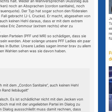
 nichts hält. Weder an Wahlversprechen (Ausstieg aus
ken) noch an Absprachen (cordon sanitaire), noch
rauenquote). Der Typ hat sogar schon den föderalen
u Fall gebracht (J-L Crucke). Er macht, abgesehen von
Je
 auch keinen Hehl daraus, dass er mit dem extrem
T
sweise Eric Zemmour (extrem rechts) eher zu
e
.
r
ralen Parteien (PFF und MR) so schädigen, dass sie
fü
 sein werden. Aber solange unsere PFF Ladies ein paar
les in Butter. Unsere Ladies sagen immer brav zu allem
ten Wahlen sehen was sie davon haben.
F
d
 mit dem „Cordon Sanitaire“, auch keinen Hehl
 Rand liebäugelt“
alsch. Es ist schädlicher nicht mit den Jecken von
doch mal mit der ungeliebten Partei im Dialog zu
 Dialog aussschließt muss damit rechnen, dass