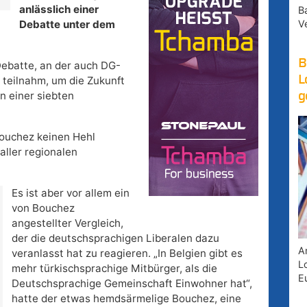
anlässlich einer
B
V
Debatte unter dem
B
 Debatte, an der auch DG-
L
 teilnahm, um die Zukunft
n einer siebten
g
ouchez keinen Hehl
aller regionalen
Es ist aber vor allem ein
von Bouchez
angestellter Vergleich,
der die deutschsprachigen Liberalen dazu
A
veranlasst hat zu reagieren. „In Belgien gibt es
Lo
mehr türkischsprachige Mitbürger, als die
E
Deutschsprachige Gemeinschaft Einwohner hat“,
hatte der etwas hemdsärmelige Bouchez, eine