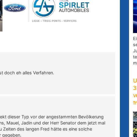
E
s
J
t
m
 Ist doch eh alles Verfahren.
U
3
v
t
pekt dieser Typ vor der angestammten Bevölkerung
s, Mauel, Jadin und der Herr Senator dem jetzt mal
u Zeiten des langen Fred hätte es eine solche
er gegeben.