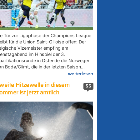
ie Tür zur Ligaphase der Champions League
eibt für die Union Saint-Gilloise offen: Der
elgische Vizemeister empfing am
ienstagabend im Hinspiel der 3.
ualifikationsrunde in Ostende die Norweger
on Bodø/Glimt, die in der letzten Saison…
....weiterlesen
weite Hitzewelle in diesem
55
ommer ist jetzt amtlich