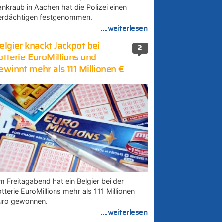
ankraub in Aachen hat die Polizei einen
erdächtigen festgenommen.
....weiterlesen
elgier knackt Jackpot bei
2
otterie EuroMillions und
ewinnt mehr als 111 Millionen €
m Freitagabend hat ein Belgier bei der
tterie EuroMillions mehr als 111 Millionen
uro gewonnen.
....weiterlesen