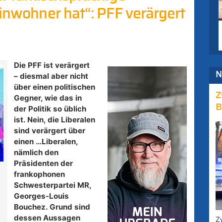
Einwohner hat“: PFF verärgert
Die PFF ist verärgert
N
– diesmal aber nicht
über einen politischen
Z
Gegner, wie das in
B
der Politik so üblich
ist. Nein, die Liberalen
sind verärgert über
einen …Liberalen,
nämlich den
Präsidenten der
frankophonen
Schwesterpartei MR,
Georges-Louis
Bouchez. Grund sind
dessen Aussagen
Z