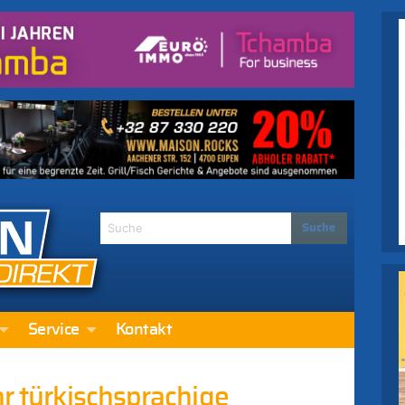
Service
Kontakt
hr türkischsprachige