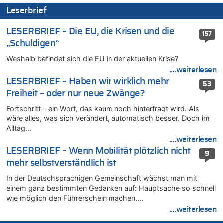
08.08.2026 - 11:39 von Dax zu
Leserbrief
In Belgien missachten zwei von drei Autofahrern das
Tempolimit in 30er-Zonen – Untersuchung von Vias
LESERBRIEF – Die EU, die Krisen und die
157
08.08.2026 - 11:08 von Hans zu
„Schuldigen“
Aachen ab 11. August wieder Mekka des Pferdesports –
Belgien setzt bei Reit-WM auf starke Springreiter
Weshalb befindet sich die EU in der aktuellen Krise?
08.08.2026 - 10:21 von Hugo Egon Bernhard von Sinnen zu
....weiterlesen
In Belgien missachten zwei von drei Autofahrern das
LESERBRIEF – Haben wir wirklich mehr
53
Tempolimit in 30er-Zonen – Untersuchung von Vias
Freiheit – oder nur neue Zwänge?
08.08.2026 - 10:07 von Hugo Egon Bernhard von Sinnen zu
Fortschritt – ein Wort, das kaum noch hinterfragt wird. Als
Wie kam es zur Ceuta-Krise?
wäre alles, was sich verändert, automatisch besser. Doch im
08.08.2026 - 09:27 von Ermitler zu
Alltag…
Eschweiler: 16-Jähriger soll seine Oma ermordet haben
....weiterlesen
08.08.2026 - 09:24 von Ermitler zu
LESERBRIEF – Wenn Mobilität plötzlich nicht
9
Mehrere Menschen in Londons City niedergestochen
mehr selbstverständlich ist
08.08.2026 - 09:20 von Ermitler zu
In der Deutschsprachigen Gemeinschaft wächst man mit
AS Eupen: „Keiner weiß, wohin die Reise geht…“
einem ganz bestimmten Gedanken auf: Hauptsache so schnell
08.08.2026 - 09:02 von Detlef zu
wie möglich den Führerschein machen….
In Belgien missachten zwei von drei Autofahrern das
....weiterlesen
Tempolimit in 30er-Zonen – Untersuchung von Vias