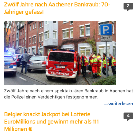
Zwölf Jahre nach Aachener Bankraub: 70-
2
Jähriger gefasst
Zwölf Jahre nach einem spektakulären Bankraub in Aachen hat
die Polizei einen Verdächtigen festgenommen.
....weiterlesen
Belgier knackt Jackpot bei Lotterie
4
EuroMillions und gewinnt mehr als 111
Millionen €