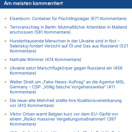
Am meisten kommentiert
08.08.2026 - 08:50 von Mungo zu
Zweite Hitzewelle in diesem Sommer ist jetzt amtlich
Elsenborn: Container für Flüchtlingslager (671 Kommentare)
08.08.2026 - 08:45 von besserwisser zu
Belgier knackt Jackpot bei Lotterie EuroMillions und gewinnt
Terroranschlag in Berlin: Mutmaßlicher Attentäter in Mailand
mehr als 111 Millionen €
erschossen (581 Kommentare)
08.08.2026 - 08:00 von Strolch zu
Hunderttausende Menschen in der Ukraine sind in Not –
AS Eupen: „Keiner weiß, wohin die Reise geht…“
Selenskyj fordert Verzicht auf Öl und Gas aus Russland (521
Kommentare)
08.08.2026 - 05:07 von Marcel Scholzen Eimerscheid zu
In Belgien missachten zwei von drei Autofahrern das
Nathalie Wimmer (474 Kommentare)
Tempolimit in 30er-Zonen – Untersuchung von Vias
Ukraine setzt Marschflugkörper gegen Russland ein (456
08.08.2026 - 02:19 von Peter S. zu
Kommentare)
In Belgien missachten zwei von drei Autofahrern das
Weiter Streit um „Fake-News-Auftrag“ an die Agentur MSL
Tempolimit in 30er-Zonen – Untersuchung von Vias
Germany – CSP: „Völlig falsche Vorgehensweise“ (411
Kommentare)
08.08.2026 - 00:26 von klar zu
Mehrere Menschen in Londons City niedergestochen
Die neue-alte Mehrheit stellte ihre Koalitionsvereinbarung
vor (410 Kommentare)
07.08.2026 - 23:52 von Hans L. zu
Aachen ab 11. August wieder Mekka des Pferdesports –
Viktor Orban warnt Belgien kurz vor dem EU-Gipfel vor
Belgien setzt bei Reit-WM auf starke Springreiter
einem „Risiko massiver Vergeltungsmaßnahmen“ (397
Kommentare)
07.08.2026 - 22:12 von Pitstop zu