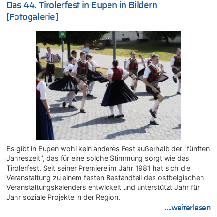
Das 44. Tirolerfest in Eupen in Bildern
mehr als 111 Millionen €
[Fotogalerie]
08.08.2026 - 14:47 von Peer Wermuth zu
Leipzig, Mechernich und die Frage: Wer steckt hinter den
Drohnen mit Strengstoff? War es Russland?
08.08.2026 - 14:29 von Achso Dax zu
In Belgien missachten zwei von drei Autofahrern das
Tempolimit in 30er-Zonen – Untersuchung von Vias
08.08.2026 - 13:23 von Hugo Egon Bernhard von Sinnen zu
Leipzig, Mechernich und die Frage: Wer steckt hinter den
Drohnen mit Strengstoff? War es Russland?
08.08.2026 - 13:03 von WK zu
Kollision zwischen Autofahrer und Radfahrer an RAVeL-Weg
08.08.2026 - 12:56 von WK zu
Es gibt in Eupen wohl kein anderes Fest außerhalb der "fünften
Wasserstand des Rheins in NRW so niedrig wie noch nie
Jahreszeit", das für eine solche Stimmung sorgt wie das
08.08.2026 - 12:29 von WK zu
Tirolerfest. Seit seiner Premiere im Jahr 1981 hat sich die
In Belgien missachten zwei von drei Autofahrern das
Veranstaltung zu einem festen Bestandteil des ostbelgischen
Tempolimit in 30er-Zonen – Untersuchung von Vias
Veranstaltungskalenders entwickelt und unterstützt Jahr für
08.08.2026 - 12:01 von Hugo Egon Bernhard von Sinnen zu
Jahr soziale Projekte in der Region.
Zurück an den Rhein: Hendrich wechselt zum 1. FC Köln
....weiterlesen