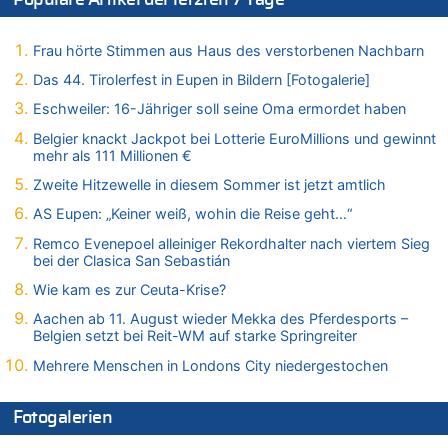
08.08.2026 - 17:45 von Der Alte zu
Zwölf Jahre nach Aachener Bankraub: 70-Jähriger gefasst
Frau hörte Stimmen aus Haus des verstorbenen Nachbarn
08.08.2026 - 17:43 von Der Alte zu
Leipzig, Mechernich und die Frage: Wer steckt hinter den
Das 44. Tirolerfest in Eupen in Bildern [Fotogalerie]
Drohnen mit Strengstoff? War es Russland?
Eschweiler: 16-Jähriger soll seine Oma ermordet haben
08.08.2026 - 17:16 von Bingo zu
Belgier knackt Jackpot bei Lotterie EuroMillions und gewinnt
Zweite Hitzewelle in diesem Sommer ist jetzt amtlich
mehr als 111 Millionen €
08.08.2026 - 16:20 von Russentrolle zu
Zweite Hitzewelle in diesem Sommer ist jetzt amtlich
Leipzig, Mechernich und die Frage: Wer steckt hinter den
Drohnen mit Strengstoff? War es Russland?
AS Eupen: „Keiner weiß, wohin die Reise geht…“
08.08.2026 - 15:34 von JoKrings zu
Remco Evenepoel alleiniger Rekordhalter nach viertem Sieg
Leipzig, Mechernich und die Frage: Wer steckt hinter den
bei der Clasica San Sebastián
Drohnen mit Strengstoff? War es Russland?
Wie kam es zur Ceuta-Krise?
08.08.2026 - 15:32 von 5/11 zu
Aachen ab 11. August wieder Mekka des Pferdesports –
Mehrere Menschen in Londons City niedergestochen
Belgien setzt bei Reit-WM auf starke Springreiter
08.08.2026 - 15:19 von Guido Scholzen zu
Mehrere Menschen in Londons City niedergestochen
Leipzig, Mechernich und die Frage: Wer steckt hinter den
Drohnen mit Strengstoff? War es Russland?
Fotogalerien
08.08.2026 - 14:54 von Alfons van Compernolle zu
Belgier knackt Jackpot bei Lotterie EuroMillions und gewinnt