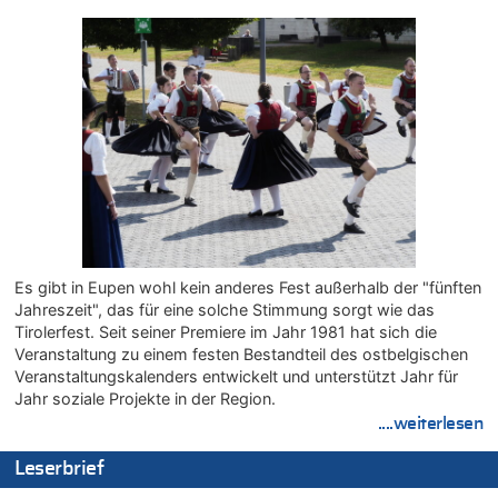
09.08.2026 - 20:10 von WK zu
Kollision zwischen Autofahrer und Radfahrer an RAVeL-Weg
09.08.2026 - 20:07 von WK zu
Politischer Eklat bei der Gedenkfeier in Marcinelle – Meloni:
„Schwerwiegende und beschämende Geste“
09.08.2026 - 19:56 von Josef.geul zu
Gigantische Marienstatue in Polen – Größer als die Christus-
Figur in Rio – Kitsch, Kunst oder Religion?
09.08.2026 - 19:45 von Ostbelgien Direkt zu
LESERBRIEF – Religion, sympathisches oder gefährliches
Beruhigungsmittel?
Es gibt in Eupen wohl kein anderes Fest außerhalb der "fünften
09.08.2026 - 19:27 von Sparwasser zu
Jahreszeit", das für eine solche Stimmung sorgt wie das
Gigantische Marienstatue in Polen – Größer als die Christus-
Tirolerfest. Seit seiner Premiere im Jahr 1981 hat sich die
Figur in Rio – Kitsch, Kunst oder Religion?
Veranstaltung zu einem festen Bestandteil des ostbelgischen
09.08.2026 - 19:24 von Sparwasser zu
Veranstaltungskalenders entwickelt und unterstützt Jahr für
Politischer Eklat bei der Gedenkfeier in Marcinelle – Meloni:
Jahr soziale Projekte in der Region.
„Schwerwiegende und beschämende Geste“
....weiterlesen
09.08.2026 - 19:21 von Woke ist vorbei zu
Gigantische Marienstatue in Polen – Größer als die Christus-
Leserbrief
Figur in Rio – Kitsch, Kunst oder Religion?