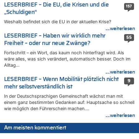
09.08.2026 - 19:09 von Marcel Scholzen Eimerscheid zu
LESERBRIEF – Die EU, die Krisen und die
157
Gigantische Marienstatue in Polen – Größer als die Christus-
„Schuldigen“
Figur in Rio – Kitsch, Kunst oder Religion?
Weshalb befindet sich die EU in der aktuellen Krise?
09.08.2026 - 19:01 von die Wahrheit zu
....weiterlesen
Politischer Eklat bei der Gedenkfeier in Marcinelle – Meloni:
LESERBRIEF – Haben wir wirklich mehr
„Schwerwiegende und beschämende Geste“
55
Freiheit – oder nur neue Zwänge?
09.08.2026 - 18:54 von Pierre zu
Politischer Eklat bei der Gedenkfeier in Marcinelle – Meloni:
Fortschritt – ein Wort, das kaum noch hinterfragt wird. Als
„Schwerwiegende und beschämende Geste“
wäre alles, was sich verändert, automatisch besser. Doch im
Alltag…
09.08.2026 - 18:19 von Wolfgang2 zu
....weiterlesen
Zurück an den Rhein: Hendrich wechselt zum 1. FC Köln
LESERBRIEF – Wenn Mobilität plötzlich nicht
9
09.08.2026 - 18:12 von Dax zu
mehr selbstverständlich ist
Politischer Eklat bei der Gedenkfeier in Marcinelle – Meloni:
„Schwerwiegende und beschämende Geste“
In der Deutschsprachigen Gemeinschaft wächst man mit
einem ganz bestimmten Gedanken auf: Hauptsache so schnell
09.08.2026 - 17:58 von Wolfgang2 zu
wie möglich den Führerschein machen….
Kollision zwischen Autofahrer und Radfahrer an RAVeL-Weg
....weiterlesen
09.08.2026 - 17:22 von Hugo Egon Bernhard von Sinnen zu
Politischer Eklat bei der Gedenkfeier in Marcinelle – Meloni:
Am meisten kommentiert
„Schwerwiegende und beschämende Geste“
09.08.2026 - 17:18 von WK zu