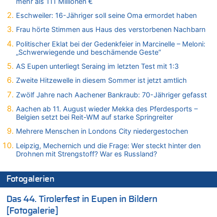
mehr als 111 Millionen €
Gigantische Marienstatue in Polen – Größer als die Christus-
Figur in Rio – Kitsch, Kunst oder Religion?
Eschweiler: 16-Jähriger soll seine Oma ermordet haben
09.08.2026 - 21:08 von Marcel Scholzen Eimerscheid zu
Frau hörte Stimmen aus Haus des verstorbenen Nachbarn
Gigantische Marienstatue in Polen – Größer als die Christus-
Politischer Eklat bei der Gedenkfeier in Marcinelle – Meloni:
Figur in Rio – Kitsch, Kunst oder Religion?
„Schwerwiegende und beschämende Geste“
09.08.2026 - 21:06 von Marcel Scholzen Eimerscheid zu
AS Eupen unterliegt Seraing im letzten Test mit 1:3
Gigantische Marienstatue in Polen – Größer als die Christus-
Figur in Rio – Kitsch, Kunst oder Religion?
Zweite Hitzewelle in diesem Sommer ist jetzt amtlich
09.08.2026 - 21:01 von Vermute mal zu
Zwölf Jahre nach Aachener Bankraub: 70-Jähriger gefasst
Politischer Eklat bei der Gedenkfeier in Marcinelle – Meloni:
Aachen ab 11. August wieder Mekka des Pferdesports –
„Schwerwiegende und beschämende Geste“
Belgien setzt bei Reit-WM auf starke Springreiter
09.08.2026 - 20:53 von Wolfgang2 zu
Mehrere Menschen in Londons City niedergestochen
Gigantische Marienstatue in Polen – Größer als die Christus-
Figur in Rio – Kitsch, Kunst oder Religion?
Leipzig, Mechernich und die Frage: Wer steckt hinter den
Drohnen mit Strengstoff? War es Russland?
09.08.2026 - 20:29 von Hans L. zu
Gigantische Marienstatue in Polen – Größer als die Christus-
Figur in Rio – Kitsch, Kunst oder Religion?
Fotogalerien
09.08.2026 - 20:20 von Richelieu zu
Das 44. Tirolerfest in Eupen in Bildern
Gigantische Marienstatue in Polen – Größer als die Christus-
Figur in Rio – Kitsch, Kunst oder Religion?
[Fotogalerie]