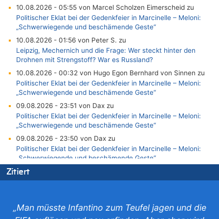
10.08.2026 - 05:55 von Marcel Scholzen Eimerscheid zu
Politischer Eklat bei der Gedenkfeier in Marcinelle – Meloni:
„Schwerwiegende und beschämende Geste“
10.08.2026 - 01:56 von Peter S. zu
Leipzig, Mechernich und die Frage: Wer steckt hinter den
Drohnen mit Strengstoff? War es Russland?
10.08.2026 - 00:32 von Hugo Egon Bernhard von Sinnen zu
Politischer Eklat bei der Gedenkfeier in Marcinelle – Meloni:
„Schwerwiegende und beschämende Geste“
09.08.2026 - 23:51 von Dax zu
Politischer Eklat bei der Gedenkfeier in Marcinelle – Meloni:
„Schwerwiegende und beschämende Geste“
09.08.2026 - 23:50 von Dax zu
Politischer Eklat bei der Gedenkfeier in Marcinelle – Meloni:
„Schwerwiegende und beschämende Geste“
09.08.2026 - 22:50 von Reiner Mattar zu
Zitiert
Gigantische Marienstatue in Polen – Größer als die Christus-
Figur in Rio – Kitsch, Kunst oder Religion?
09.08.2026 - 22:46 von Chips zu
„Man müsste Infantino zum Teufel jagen und die
In Belgien missachten zwei von drei Autofahrern das