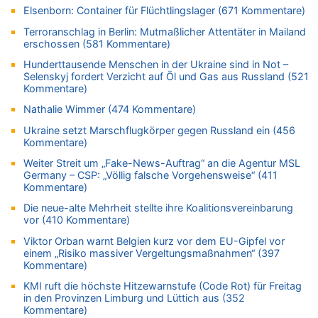
Elsenborn: Container für Flüchtlingslager (671 Kommentare)
Politischer Eklat bei der Gedenkfeier in Marcinelle – Meloni:
„Schwerwiegende und beschämende Geste“
Terroranschlag in Berlin: Mutmaßlicher Attentäter in Mailand
erschossen (581 Kommentare)
09.08.2026 - 17:12 von Hugo Egon Bernhard von Sinnen zu
Belgier knackt Jackpot bei Lotterie EuroMillions und gewinnt
Hunderttausende Menschen in der Ukraine sind in Not –
mehr als 111 Millionen €
Selenskyj fordert Verzicht auf Öl und Gas aus Russland (521
Kommentare)
09.08.2026 - 16:56 von Joseph Meyer zu
LESERBRIEF – Haben wir wirklich mehr Freiheit – oder nur
Nathalie Wimmer (474 Kommentare)
neue Zwänge?
Ukraine setzt Marschflugkörper gegen Russland ein (456
09.08.2026 - 16:49 von Würger zu
Kommentare)
Politischer Eklat bei der Gedenkfeier in Marcinelle – Meloni:
Weiter Streit um „Fake-News-Auftrag“ an die Agentur MSL
„Schwerwiegende und beschämende Geste“
Germany – CSP: „Völlig falsche Vorgehensweise“ (411
Kommentare)
09.08.2026 - 16:40 von Joseph Meyer zu
LESERBRIEF – Haben wir wirklich mehr Freiheit – oder nur
Die neue-alte Mehrheit stellte ihre Koalitionsvereinbarung
neue Zwänge?
vor (410 Kommentare)
09.08.2026 - 16:36 von Alibaba zu
Viktor Orban warnt Belgien kurz vor dem EU-Gipfel vor
Politischer Eklat bei der Gedenkfeier in Marcinelle – Meloni:
einem „Risiko massiver Vergeltungsmaßnahmen“ (397
„Schwerwiegende und beschämende Geste“
Kommentare)
09.08.2026 - 16:25 von HarryderBelgier zu
KMI ruft die höchste Hitzewarnstufe (Code Rot) für Freitag
in den Provinzen Limburg und Lüttich aus (352
Belgier knackt Jackpot bei Lotterie EuroMillions und gewinnt
Kommentare)
mehr als 111 Millionen €