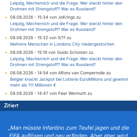
Leipzig, Mechernich und die Frage: Wer steckt hinter den
Drohnen mit Strengstoff? War es Russland?
08.08.2026 - 15:34 von JoKrings zu
Leipzig, Mechernich und die Frage: Wer steckt hinter den
Drohnen mit Strengstoff? War es Russland?
08.08.2026 - 15:32 von 5/11 zu
Mehrere Menschen in Londons City niedergestochen
08.08.2026 - 15:19 von Guido Scholzen zu
Leipzig, Mechernich und die Frage: Wer steckt hinter den
Drohnen mit Strengstoff? War es Russland?
08.08.2026 - 14:54 von Alfons van Compernolle zu
Belgier knackt Jackpot bei Lotterie EuroMillions und gewinnt
mehr als 111 Millionen €
08.08.2026 - 14:47 von Peer Wermuth zu
Leipzig, Mechernich und die Frage: Wer steckt hinter den
Zitiert
Drohnen mit Strengstoff? War es Russland?
08.08.2026 - 14:29 von Achso Dax zu
In Belgien missachten zwei von drei Autofahrern das
Tempolimit in 30er-Zonen – Untersuchung von Vias
„Man müsste Infantino zum Teufel jagen und die
08.08.2026 - 13:23 von Hugo Egon Bernhard von Sinnen zu
FIFA auflösen und neu erfinden. Aber eher wird