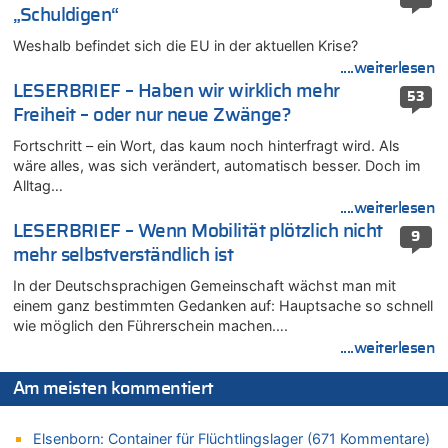
Zweite Hitzewelle in diesem Sommer ist jetzt amtlich
„Schuldigen“
07.08.2026 - 20:11 von Noah Parmentier zu
Weshalb befindet sich die EU in der aktuellen Krise?
Zweite Hitzewelle in diesem Sommer ist jetzt amtlich
....weiterlesen
07.08.2026 - 19:52 von Hugo Egon Bernhard von Sinnen zu
LESERBRIEF – Haben wir wirklich mehr
In Belgien missachten zwei von drei Autofahrern das
53
Freiheit – oder nur neue Zwänge?
Tempolimit in 30er-Zonen – Untersuchung von Vias
07.08.2026 - 18:31 von Panda46 zu
Fortschritt – ein Wort, das kaum noch hinterfragt wird. Als
Mark van Bommel offiziell als neuer Nationalcoach der Roten
wäre alles, was sich verändert, automatisch besser. Doch im
Teufel vorgestellt: „Ist mir eine große Ehre“
Alltag…
....weiterlesen
07.08.2026 - 17:56 von Mungo zu
LESERBRIEF – Wenn Mobilität plötzlich nicht
Zweite Hitzewelle in diesem Sommer ist jetzt amtlich
9
mehr selbstverständlich ist
07.08.2026 - 17:55 von M der Block zu
AS Eupen: „Keiner weiß, wohin die Reise geht…“
In der Deutschsprachigen Gemeinschaft wächst man mit
einem ganz bestimmten Gedanken auf: Hauptsache so schnell
07.08.2026 - 16:38 von Joseph Meyer zu
wie möglich den Führerschein machen….
Wasserstand des Rheins in NRW so niedrig wie noch nie
....weiterlesen
07.08.2026 - 16:29 von Dax zu
In Belgien missachten zwei von drei Autofahrern das
Am meisten kommentiert
Tempolimit in 30er-Zonen – Untersuchung von Vias
07.08.2026 - 16:01 von Zuhörer zu
Elsenborn: Container für Flüchtlingslager (671 Kommentare)
In Belgien missachten zwei von drei Autofahrern das