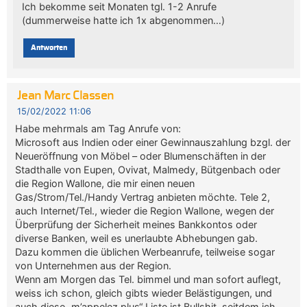
Ich bekomme seit Monaten tgl. 1-2 Anrufe
(dummerweise hatte ich 1x abgenommen…)
Antworten
Jean Marc Classen
15/02/2022 11:06
Habe mehrmals am Tag Anrufe von:
Microsoft aus Indien oder einer Gewinnauszahlung bzgl. der
Neueröffnung von Möbel – oder Blumenschäften in der
Stadthalle von Eupen, Ovivat, Malmedy, Bütgenbach oder
die Region Wallone, die mir einen neuen
Gas/Strom/Tel./Handy Vertrag anbieten möchte. Tele 2,
auch Internet/Tel., wieder die Region Wallone, wegen der
Überprüfung der Sicherheit meines Bankkontos oder
diverse Banken, weil es unerlaubte Abhebungen gab.
Dazu kommen die üblichen Werbeanrufe, teilweise sogar
von Unternehmen aus der Region.
Wenn am Morgen das Tel. bimmel und man sofort auflegt,
weiss ich schon, gleich gibts wieder Belästigungen, und
auch diese „m’appelez plus“ Liste ist Bullshit, seitdem ich