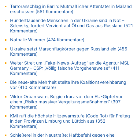
Tempolimit in 30er-Zonen – Untersuchung von Vias
Terroranschlag in Berlin: Mutmaßlicher Attentäter in Mailand
erschossen (581 Kommentare)
07.08.2026 - 15:56 von Eifel_er zu
Mark van Bommel offiziell als neuer Nationalcoach der Roten
Hunderttausende Menschen in der Ukraine sind in Not –
Teufel vorgestellt: „Ist mir eine große Ehre“
Selenskyj fordert Verzicht auf Öl und Gas aus Russland (521
Kommentare)
07.08.2026 - 15:43 von Hausmeister zu
Wie kam es zur Ceuta-Krise?
Nathalie Wimmer (474 Kommentare)
07.08.2026 - 15:30 von Soso zu
Ukraine setzt Marschflugkörper gegen Russland ein (456
Aachen ab 11. August wieder Mekka des Pferdesports –
Kommentare)
Belgien setzt bei Reit-WM auf starke Springreiter
Weiter Streit um „Fake-News-Auftrag“ an die Agentur MSL
07.08.2026 - 15:13 von Joseph Meyer zu
Germany – CSP: „Völlig falsche Vorgehensweise“ (411
Kommentare)
Mark van Bommel offiziell als neuer Nationalcoach der Roten
Teufel vorgestellt: „Ist mir eine große Ehre“
Die neue-alte Mehrheit stellte ihre Koalitionsvereinbarung
vor (410 Kommentare)
07.08.2026 - 15:06 von Wolfgang2 zu
Kollision zwischen Autofahrer und Radfahrer an RAVeL-Weg
Viktor Orban warnt Belgien kurz vor dem EU-Gipfel vor
einem „Risiko massiver Vergeltungsmaßnahmen“ (397
07.08.2026 - 14:35 von Vorfahrt zu
Kommentare)
In Belgien missachten zwei von drei Autofahrern das
Tempolimit in 30er-Zonen – Untersuchung von Vias
KMI ruft die höchste Hitzewarnstufe (Code Rot) für Freitag
in den Provinzen Limburg und Lüttich aus (352
07.08.2026 - 14:33 von Ostbelgien Direkt zu
Kommentare)
Offiziell: Van Bommel wird Belgiens Nationaltrainer
Schießerei in der Neustraße: Haftbefehl gegen eine