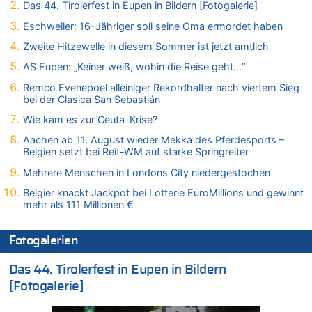
Das 44. Tirolerfest in Eupen in Bildern [Fotogalerie]
08.08.2026 - 10:07 von Hugo Egon Bernhard von Sinnen zu
Eschweiler: 16-Jähriger soll seine Oma ermordet haben
Wie kam es zur Ceuta-Krise?
Zweite Hitzewelle in diesem Sommer ist jetzt amtlich
08.08.2026 - 09:27 von Ermitler zu
Eschweiler: 16-Jähriger soll seine Oma ermordet haben
AS Eupen: „Keiner weiß, wohin die Reise geht…“
08.08.2026 - 09:24 von Ermitler zu
Remco Evenepoel alleiniger Rekordhalter nach viertem Sieg
Mehrere Menschen in Londons City niedergestochen
bei der Clasica San Sebastián
08.08.2026 - 09:20 von Ermitler zu
Wie kam es zur Ceuta-Krise?
AS Eupen: „Keiner weiß, wohin die Reise geht…“
Aachen ab 11. August wieder Mekka des Pferdesports –
08.08.2026 - 09:02 von Detlef zu
Belgien setzt bei Reit-WM auf starke Springreiter
In Belgien missachten zwei von drei Autofahrern das
Mehrere Menschen in Londons City niedergestochen
Tempolimit in 30er-Zonen – Untersuchung von Vias
Belgier knackt Jackpot bei Lotterie EuroMillions und gewinnt
08.08.2026 - 08:50 von Mungo zu
mehr als 111 Millionen €
Zweite Hitzewelle in diesem Sommer ist jetzt amtlich
08.08.2026 - 08:45 von besserwisser zu
Fotogalerien
Belgier knackt Jackpot bei Lotterie EuroMillions und gewinnt
mehr als 111 Millionen €
Das 44. Tirolerfest in Eupen in Bildern
08.08.2026 - 08:00 von Strolch zu
[Fotogalerie]
AS Eupen: „Keiner weiß, wohin die Reise geht…“
08.08.2026 - 05:07 von Marcel Scholzen Eimerscheid zu