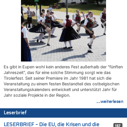
In Belgien missachten zwei von drei Autofahrern das
Tempolimit in 30er-Zonen – Untersuchung von Vias
08.08.2026 - 02:19 von Peter S. zu
In Belgien missachten zwei von drei Autofahrern das
Tempolimit in 30er-Zonen – Untersuchung von Vias
08.08.2026 - 00:26 von klar zu
Mehrere Menschen in Londons City niedergestochen
07.08.2026 - 23:52 von Hans L. zu
Aachen ab 11. August wieder Mekka des Pferdesports –
Belgien setzt bei Reit-WM auf starke Springreiter
Es gibt in Eupen wohl kein anderes Fest außerhalb der "fünften
07.08.2026 - 22:12 von Pitstop zu
Jahreszeit", das für eine solche Stimmung sorgt wie das
Mark van Bommel offiziell als neuer Nationalcoach der Roten
Tirolerfest. Seit seiner Premiere im Jahr 1981 hat sich die
Teufel vorgestellt: „Ist mir eine große Ehre“
Veranstaltung zu einem festen Bestandteil des ostbelgischen
07.08.2026 - 22:03 von Ach zu
Veranstaltungskalenders entwickelt und unterstützt Jahr für
Aachen ab 11. August wieder Mekka des Pferdesports –
Jahr soziale Projekte in der Region.
Belgien setzt bei Reit-WM auf starke Springreiter
....weiterlesen
07.08.2026 - 20:57 von michlaustderaffe zu
Leserbrief
Zweite Hitzewelle in diesem Sommer ist jetzt amtlich
07.08.2026 - 20:22 von Anstreicher zu
LESERBRIEF – Die EU, die Krisen und die
157