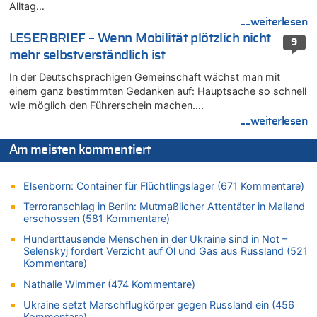
Leipzig, Mechernich und die Frage: Wer steckt hinter den
Alltag…
Drohnen mit Strengstoff? War es Russland?
....weiterlesen
08.08.2026 - 20:34 von Dax zu
LESERBRIEF – Wenn Mobilität plötzlich nicht
9
Wasserstand des Rheins in NRW so niedrig wie noch nie
mehr selbstverständlich ist
08.08.2026 - 20:32 von Joseph Meyer zu
In der Deutschsprachigen Gemeinschaft wächst man mit
Leipzig, Mechernich und die Frage: Wer steckt hinter den
einem ganz bestimmten Gedanken auf: Hauptsache so schnell
Drohnen mit Strengstoff? War es Russland?
wie möglich den Führerschein machen….
08.08.2026 - 20:20 von Joseph Meyer zu
....weiterlesen
Leipzig, Mechernich und die Frage: Wer steckt hinter den
Drohnen mit Strengstoff? War es Russland?
Am meisten kommentiert
08.08.2026 - 20:19 von Peter G zu
Zwölf Jahre nach Aachener Bankraub: 70-Jähriger gefasst
Elsenborn: Container für Flüchtlingslager (671 Kommentare)
08.08.2026 - 20:17 von Russentrolle zu
Terroranschlag in Berlin: Mutmaßlicher Attentäter in Mailand
Leipzig, Mechernich und die Frage: Wer steckt hinter den
erschossen (581 Kommentare)
Drohnen mit Strengstoff? War es Russland?
Hunderttausende Menschen in der Ukraine sind in Not –
08.08.2026 - 20:16 von Dax zu
Selenskyj fordert Verzicht auf Öl und Gas aus Russland (521
Wasserstand des Rheins in NRW so niedrig wie noch nie
Kommentare)
08.08.2026 - 20:13 von Dax zu
Nathalie Wimmer (474 Kommentare)
Zweite Hitzewelle in diesem Sommer ist jetzt amtlich
Ukraine setzt Marschflugkörper gegen Russland ein (456
08.08.2026 - 20:09 von Dax zu
Kommentare)