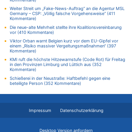
Zweite Hitzewelle in diesem Sommer ist jetzt amtlich
Weiter Streit um „Fake-News-Auftrag“ an die Agentur MSL
08.08.2026 - 20:06 von Dax zu
Germany – CSP: „Völlig falsche Vorgehensweise“ (411
Kommentare)
Zweite Hitzewelle in diesem Sommer ist jetzt amtlich
08.08.2026 - 19:00 von Peter G zu
Die neue-alte Mehrheit stellte ihre Koalitionsvereinbarung
vor (410 Kommentare)
Leipzig, Mechernich und die Frage: Wer steckt hinter den
Drohnen mit Strengstoff? War es Russland?
Viktor Orban warnt Belgien kurz vor dem EU-Gipfel vor
einem „Risiko massiver Vergeltungsmaßnahmen“ (397
08.08.2026 - 18:48 von Marcel Scholzen Eimerscheid zu
Kommentare)
Leipzig, Mechernich und die Frage: Wer steckt hinter den
Drohnen mit Strengstoff? War es Russland?
KMI ruft die höchste Hitzewarnstufe (Code Rot) für Freitag
in den Provinzen Limburg und Lüttich aus (352
08.08.2026 - 18:41 von JoKrings zu
Kommentare)
Leipzig, Mechernich und die Frage: Wer steckt hinter den
Schießerei in der Neustraße: Haftbefehl gegen eine
Drohnen mit Strengstoff? War es Russland?
beteiligte Person (352 Kommentare)
08.08.2026 - 18:39 von JoKrings zu
Leipzig, Mechernich und die Frage: Wer steckt hinter den
Drohnen mit Strengstoff? War es Russland?
08.08.2026 - 18:07 von Hubert F. zu
Impressum
Datenschutzerklärung
Belgier knackt Jackpot bei Lotterie EuroMillions und gewinnt
mehr als 111 Millionen €
08.08.2026 - 17:46 von Der Alte zu
Desktop Version anfordern
Belgier knackt Jackpot bei Lotterie EuroMillions und gewinnt