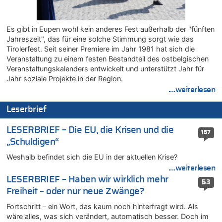
08.08.2026 - 22:12 von Hugo Egon Bernhard von Sinnen zu
LESERBRIEF – Für lokale, dezentrale Energieproduktion
08.08.2026 - 22:09 von Frage zu
Es gibt in Eupen wohl kein anderes Fest außerhalb der "fünften
Leipzig, Mechernich und die Frage: Wer steckt hinter den
Jahreszeit", das für eine solche Stimmung sorgt wie das
Drohnen mit Strengstoff? War es Russland?
Tirolerfest. Seit seiner Premiere im Jahr 1981 hat sich die
08.08.2026 - 22:07 von Shari zu
Veranstaltung zu einem festen Bestandteil des ostbelgischen
Belgier knackt Jackpot bei Lotterie EuroMillions und gewinnt
Veranstaltungskalenders entwickelt und unterstützt Jahr für
mehr als 111 Millionen €
Jahr soziale Projekte in der Region.
....weiterlesen
08.08.2026 - 21:46 von Frage zu
Leipzig, Mechernich und die Frage: Wer steckt hinter den
Leserbrief
Drohnen mit Strengstoff? War es Russland?
08.08.2026 - 21:33 von Frage zu
LESERBRIEF – Die EU, die Krisen und die
157
Zwölf Jahre nach Aachener Bankraub: 70-Jähriger gefasst
„Schuldigen“
08.08.2026 - 21:28 von Noah Parmentier zu
Weshalb befindet sich die EU in der aktuellen Krise?
Leipzig, Mechernich und die Frage: Wer steckt hinter den
Drohnen mit Strengstoff? War es Russland?
....weiterlesen
LESERBRIEF – Haben wir wirklich mehr
08.08.2026 - 21:11 von Mungo zu
53
Freiheit – oder nur neue Zwänge?
Leipzig, Mechernich und die Frage: Wer steckt hinter den
Drohnen mit Strengstoff? War es Russland?
Fortschritt – ein Wort, das kaum noch hinterfragt wird. Als
08.08.2026 - 20:49 von Marcel Scholzen Eimerscheid zu
wäre alles, was sich verändert, automatisch besser. Doch im