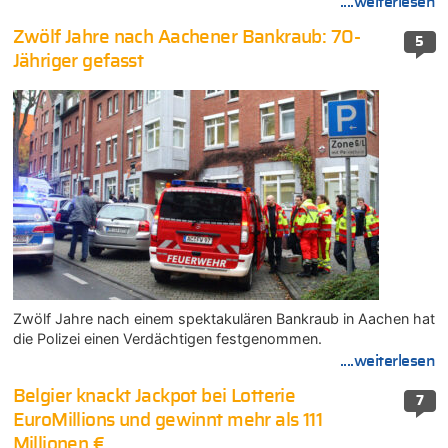
....weiterlesen
Zwölf Jahre nach Aachener Bankraub: 70-
5
Jähriger gefasst
Zwölf Jahre nach einem spektakulären Bankraub in Aachen hat
die Polizei einen Verdächtigen festgenommen.
....weiterlesen
Belgier knackt Jackpot bei Lotterie
7
EuroMillions und gewinnt mehr als 111
Millionen €