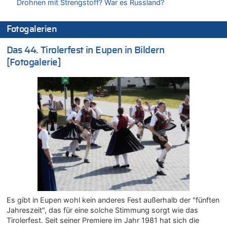
Drohnen mit Strengstoff? War es Russland?
Gigantische Marienstatue in Polen – Größer als die Christus-
Figur in Rio – Kitsch, Kunst oder Religion?
Fotogalerien
09.08.2026 - 19:45 von Ostbelgien Direkt zu
LESERBRIEF – Religion, sympathisches oder gefährliches
Das 44. Tirolerfest in Eupen in Bildern
Beruhigungsmittel?
[Fotogalerie]
09.08.2026 - 19:27 von Sparwasser zu
Gigantische Marienstatue in Polen – Größer als die Christus-
Figur in Rio – Kitsch, Kunst oder Religion?
09.08.2026 - 19:24 von Sparwasser zu
Politischer Eklat bei der Gedenkfeier in Marcinelle – Meloni:
„Schwerwiegende und beschämende Geste“
09.08.2026 - 19:21 von Woke ist vorbei zu
Gigantische Marienstatue in Polen – Größer als die Christus-
Figur in Rio – Kitsch, Kunst oder Religion?
09.08.2026 - 19:09 von Marcel Scholzen Eimerscheid zu
Gigantische Marienstatue in Polen – Größer als die Christus-
Figur in Rio – Kitsch, Kunst oder Religion?
Es gibt in Eupen wohl kein anderes Fest außerhalb der "fünften
09.08.2026 - 19:01 von die Wahrheit zu
Jahreszeit", das für eine solche Stimmung sorgt wie das
Politischer Eklat bei der Gedenkfeier in Marcinelle – Meloni:
Tirolerfest. Seit seiner Premiere im Jahr 1981 hat sich die
„Schwerwiegende und beschämende Geste“