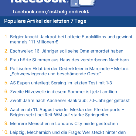
Gigantische Marienstatue in Polen – Größer als die Christus-
Figur in Rio – Kitsch, Kunst oder Religion?
09.08.2026 - 21:01 von Vermute mal zu
Populäre Artikel der letzten 7 Tage
Politischer Eklat bei der Gedenkfeier in Marcinelle – Meloni:
„Schwerwiegende und beschämende Geste“
Belgier knackt Jackpot bei Lotterie EuroMillions und gewinnt
09.08.2026 - 20:53 von Wolfgang2 zu
mehr als 111 Millionen €
Gigantische Marienstatue in Polen – Größer als die Christus-
Figur in Rio – Kitsch, Kunst oder Religion?
Eschweiler: 16-Jähriger soll seine Oma ermordet haben
09.08.2026 - 20:29 von Hans L. zu
Frau hörte Stimmen aus Haus des verstorbenen Nachbarn
Gigantische Marienstatue in Polen – Größer als die Christus-
Politischer Eklat bei der Gedenkfeier in Marcinelle – Meloni:
Figur in Rio – Kitsch, Kunst oder Religion?
„Schwerwiegende und beschämende Geste“
09.08.2026 - 20:20 von Richelieu zu
AS Eupen unterliegt Seraing im letzten Test mit 1:3
Gigantische Marienstatue in Polen – Größer als die Christus-
Figur in Rio – Kitsch, Kunst oder Religion?
Zweite Hitzewelle in diesem Sommer ist jetzt amtlich
09.08.2026 - 20:10 von WK zu
Zwölf Jahre nach Aachener Bankraub: 70-Jähriger gefasst
Kollision zwischen Autofahrer und Radfahrer an RAVeL-Weg
Aachen ab 11. August wieder Mekka des Pferdesports –
09.08.2026 - 20:07 von WK zu
Belgien setzt bei Reit-WM auf starke Springreiter
Politischer Eklat bei der Gedenkfeier in Marcinelle – Meloni:
Mehrere Menschen in Londons City niedergestochen
„Schwerwiegende und beschämende Geste“
Leipzig, Mechernich und die Frage: Wer steckt hinter den
09.08.2026 - 19:56 von Josef.geul zu