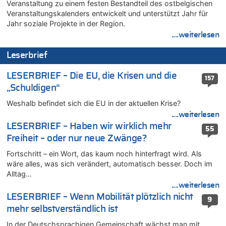
Veranstaltung zu einem festen Bestandteil des ostbelgischen
09.08.2026 - 18:54 von Pierre zu
Veranstaltungskalenders entwickelt und unterstützt Jahr für
Politischer Eklat bei der Gedenkfeier in Marcinelle – Meloni:
Jahr soziale Projekte in der Region.
„Schwerwiegende und beschämende Geste“
....weiterlesen
09.08.2026 - 18:19 von Wolfgang2 zu
Zurück an den Rhein: Hendrich wechselt zum 1. FC Köln
Leserbrief
09.08.2026 - 18:12 von Dax zu
LESERBRIEF – Die EU, die Krisen und die
Politischer Eklat bei der Gedenkfeier in Marcinelle – Meloni:
157
„Schwerwiegende und beschämende Geste“
„Schuldigen“
09.08.2026 - 17:58 von Wolfgang2 zu
Weshalb befindet sich die EU in der aktuellen Krise?
Kollision zwischen Autofahrer und Radfahrer an RAVeL-Weg
....weiterlesen
09.08.2026 - 17:22 von Hugo Egon Bernhard von Sinnen zu
LESERBRIEF – Haben wir wirklich mehr
55
Politischer Eklat bei der Gedenkfeier in Marcinelle – Meloni:
Freiheit – oder nur neue Zwänge?
„Schwerwiegende und beschämende Geste“
Fortschritt – ein Wort, das kaum noch hinterfragt wird. Als
09.08.2026 - 17:18 von WK zu
wäre alles, was sich verändert, automatisch besser. Doch im
Politischer Eklat bei der Gedenkfeier in Marcinelle – Meloni:
Alltag…
„Schwerwiegende und beschämende Geste“
....weiterlesen
09.08.2026 - 17:12 von Hugo Egon Bernhard von Sinnen zu
LESERBRIEF – Wenn Mobilität plötzlich nicht
9
Belgier knackt Jackpot bei Lotterie EuroMillions und gewinnt
mehr selbstverständlich ist
mehr als 111 Millionen €
In der Deutschsprachigen Gemeinschaft wächst man mit
09.08.2026 - 16:56 von Joseph Meyer zu