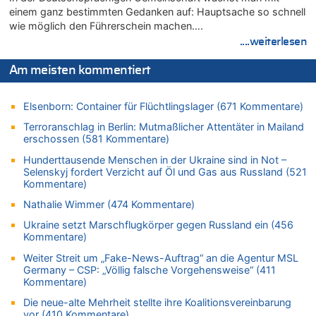
einem ganz bestimmten Gedanken auf: Hauptsache so schnell
LESERBRIEF – Haben wir wirklich mehr Freiheit – oder nur
wie möglich den Führerschein machen….
neue Zwänge?
....weiterlesen
09.08.2026 - 16:49 von Würger zu
Politischer Eklat bei der Gedenkfeier in Marcinelle – Meloni:
Am meisten kommentiert
„Schwerwiegende und beschämende Geste“
09.08.2026 - 16:40 von Joseph Meyer zu
Elsenborn: Container für Flüchtlingslager (671 Kommentare)
LESERBRIEF – Haben wir wirklich mehr Freiheit – oder nur
neue Zwänge?
Terroranschlag in Berlin: Mutmaßlicher Attentäter in Mailand
erschossen (581 Kommentare)
09.08.2026 - 16:36 von Alibaba zu
Politischer Eklat bei der Gedenkfeier in Marcinelle – Meloni:
Hunderttausende Menschen in der Ukraine sind in Not –
„Schwerwiegende und beschämende Geste“
Selenskyj fordert Verzicht auf Öl und Gas aus Russland (521
Kommentare)
09.08.2026 - 16:25 von HarryderBelgier zu
Belgier knackt Jackpot bei Lotterie EuroMillions und gewinnt
Nathalie Wimmer (474 Kommentare)
mehr als 111 Millionen €
Ukraine setzt Marschflugkörper gegen Russland ein (456
09.08.2026 - 16:23 von Niedriglohnsektor zu
Kommentare)
Politischer Eklat bei der Gedenkfeier in Marcinelle – Meloni:
Weiter Streit um „Fake-News-Auftrag“ an die Agentur MSL
„Schwerwiegende und beschämende Geste“
Germany – CSP: „Völlig falsche Vorgehensweise“ (411
Kommentare)
09.08.2026 - 16:23 von Der Patriot zu
In Belgien missachten zwei von drei Autofahrern das
Die neue-alte Mehrheit stellte ihre Koalitionsvereinbarung
Tempolimit in 30er-Zonen – Untersuchung von Vias
vor (410 Kommentare)