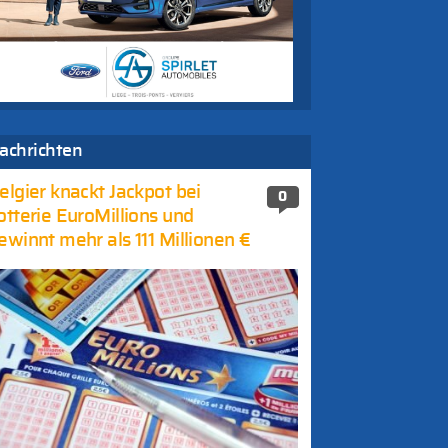
achrichten
elgier knackt Jackpot bei
0
otterie EuroMillions und
ewinnt mehr als 111 Millionen €