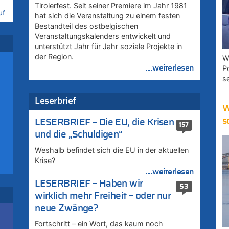
Tirolerfest. Seit seiner Premiere im Jahr 1981
uf
hat sich die Veranstaltung zu einem festen
Bestandteil des ostbelgischen
Veranstaltungskalenders entwickelt und
unterstützt Jahr für Jahr soziale Projekte in
der Region.
:
W
....weiterlesen
P
s
uf
Leserbrief
W
s
LESERBRIEF – Die EU, die Krisen
u
157
und die „Schuldigen“
zt
Weshalb befindet sich die EU in der aktuellen
Krise?
zt
....weiterlesen
LESERBRIEF – Haben wir
53
u
wirklich mehr Freiheit – oder nur
zt
neue Zwänge?
Fortschritt – ein Wort, das kaum noch
rd