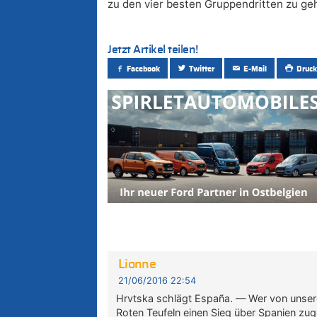
zu den vier besten Gruppendritten zu ge
Jetzt Artikel teilen!
Facebook
Twitter
E-Mail
Druck
Lionne
21/06/2016 22:54
Hrvtska schlägt España. — Wer von unsere
Roten Teufeln einen Sieg über Spanien zug