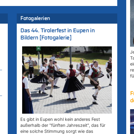
Fotogalerien
Das 44. Tirolerfest in Eupen in
Bildern [Fotogalerie]
Je
T
e
r
–
fü
F
–
d
Es gibt in Eupen wohl kein anderes Fest
außerhalb der "fünften Jahreszeit", das für
eine solche Stimmung sorgt wie das