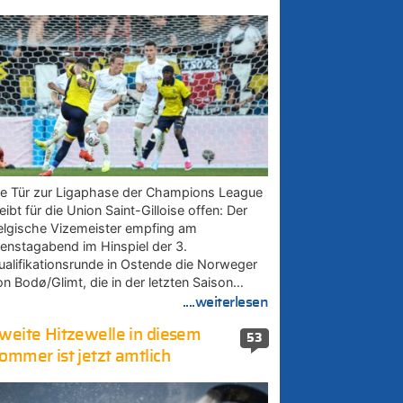
ie Tür zur Ligaphase der Champions League
eibt für die Union Saint-Gilloise offen: Der
elgische Vizemeister empfing am
ienstagabend im Hinspiel der 3.
ualifikationsrunde in Ostende die Norweger
on Bodø/Glimt, die in der letzten Saison…
....weiterlesen
weite Hitzewelle in diesem
53
ommer ist jetzt amtlich