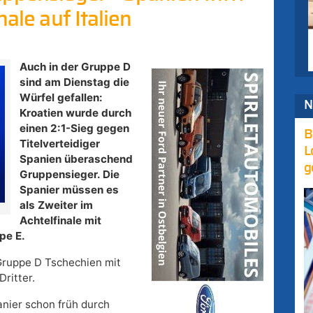
nale auf Italien
Auch in der Gruppe D
sind am Dienstag die
Würfel gefallen:
N
Kroatien wurde durch
einen 2:1-Sieg gegen
B
Titelverteidiger
L
Spanien überaschend
g
Gruppensieger. Die
Spanier müssen es
als Zweiter im
Achtelfinale mit
pe E.
 Gruppe D Tschechien mit
ritter.
anier schon früh durch