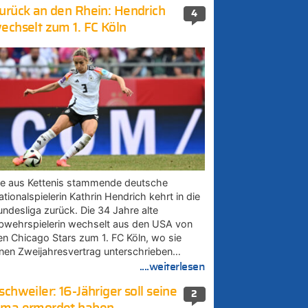
urück an den Rhein: Hendrich
4
echselt zum 1. FC Köln
ie aus Kettenis stammende deutsche
tionalspielerin Kathrin Hendrich kehrt in die
undesliga zurück. Die 34 Jahre alte
bwehrspielerin wechselt aus den USA von
en Chicago Stars zum 1. FC Köln, wo sie
inen Zweijahresvertrag unterschrieben…
....weiterlesen
schweiler: 16-Jähriger soll seine
2