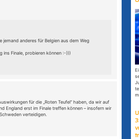
O
lte jemand anderes für Belgien aus dem Weg
g ins Finale, probieren können :-)))
E
s
J
t
m
swirkungen für die „Roten Teufel“ haben, da wir auf
nd England erst im Finale treffen können – insofern wir
U
 Schweden verteidigen.
3
v
t