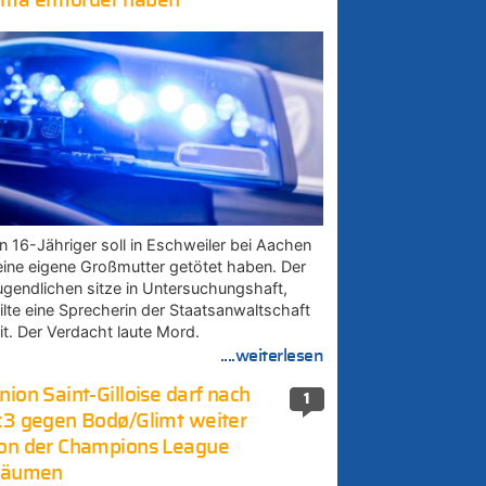
ma ermordet haben
in 16-Jähriger soll in Eschweiler bei Aachen
eine eigene Großmutter getötet haben. Der
ugendlichen sitze in Untersuchungshaft,
eilte eine Sprecherin der Staatsanwaltschaft
it. Der Verdacht laute Mord.
....weiterlesen
nion Saint-Gilloise darf nach
1
:3 gegen Bodø/Glimt weiter
on der Champions League
räumen