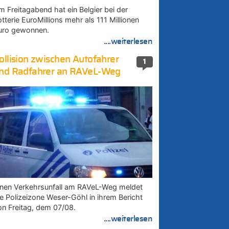
m Freitagabend hat ein Belgier bei der
tterie EuroMillions mehr als 111 Millionen
uro gewonnen.
....weiterlesen
ollision zwischen Autofahrer
1
nd Radfahrer an RAVeL-Weg
inen Verkehrsunfall am RAVeL-Weg meldet
ie Polizeizone Weser-Göhl in ihrem Bericht
on Freitag, dem 07/08.
....weiterlesen