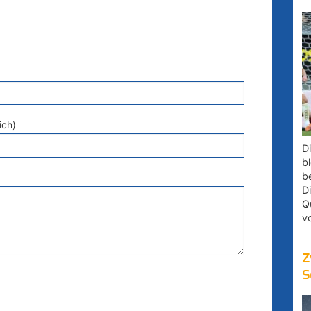
ich)
D
bl
b
D
Q
v
Z
S