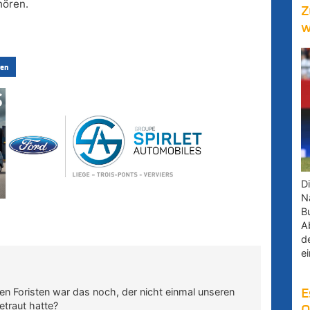
hören.
Z
w
en
D
Na
B
A
d
e
n Foristen war das noch, der nicht einmal unseren
E
etraut hatte?