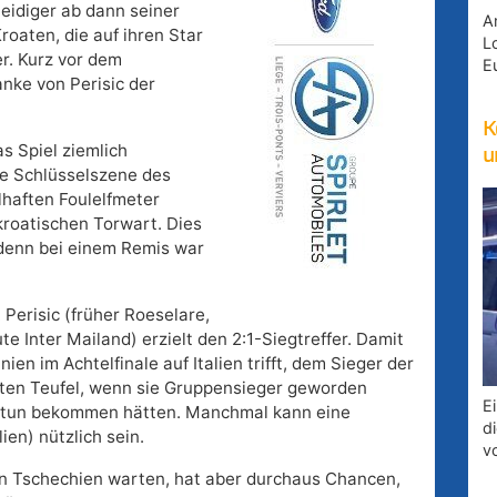
teidiger ab dann seiner
A
roaten, die auf ihren Star
Lo
r. Kurz vor dem
E
anke von Perisic der
K
as Spiel ziemlich
u
ie Schlüsselszene des
lhaften Foulelfmeter
roatischen Torwart. Dies
 denn bei einem Remis war
 Perisic (früher Roeselare,
 Inter Mailand) erzielt den 2:1-Siegtreffer. Damit
en im Achtelfinale auf Italien trifft, dem Sieger der
oten Teufel, wenn sie Gruppensieger geworden
E
zu tun bekommen hätten. Manchmal kann eine
d
ien) nützlich sein.
v
n Tschechien warten, hat aber durchaus Chancen,