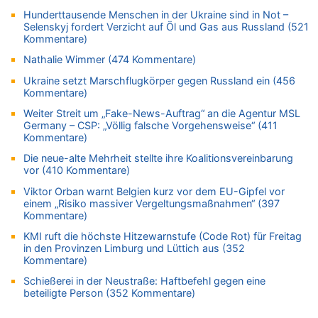
Mark van Bommel offiziell als neuer Nationalcoach der Roten
Hunderttausende Menschen in der Ukraine sind in Not –
Teufel vorgestellt: „Ist mir eine große Ehre“
Selenskyj fordert Verzicht auf Öl und Gas aus Russland (521
Kommentare)
07.08.2026 - 15:43 von Hausmeister zu
Wie kam es zur Ceuta-Krise?
Nathalie Wimmer (474 Kommentare)
07.08.2026 - 15:30 von Soso zu
Ukraine setzt Marschflugkörper gegen Russland ein (456
Aachen ab 11. August wieder Mekka des Pferdesports –
Kommentare)
Belgien setzt bei Reit-WM auf starke Springreiter
Weiter Streit um „Fake-News-Auftrag“ an die Agentur MSL
07.08.2026 - 15:13 von Joseph Meyer zu
Germany – CSP: „Völlig falsche Vorgehensweise“ (411
Kommentare)
Mark van Bommel offiziell als neuer Nationalcoach der Roten
Teufel vorgestellt: „Ist mir eine große Ehre“
Die neue-alte Mehrheit stellte ihre Koalitionsvereinbarung
vor (410 Kommentare)
07.08.2026 - 15:06 von Wolfgang2 zu
Kollision zwischen Autofahrer und Radfahrer an RAVeL-Weg
Viktor Orban warnt Belgien kurz vor dem EU-Gipfel vor
einem „Risiko massiver Vergeltungsmaßnahmen“ (397
07.08.2026 - 14:35 von Vorfahrt zu
Kommentare)
In Belgien missachten zwei von drei Autofahrern das
Tempolimit in 30er-Zonen – Untersuchung von Vias
KMI ruft die höchste Hitzewarnstufe (Code Rot) für Freitag
in den Provinzen Limburg und Lüttich aus (352
07.08.2026 - 14:33 von Ostbelgien Direkt zu
Kommentare)
Offiziell: Van Bommel wird Belgiens Nationaltrainer
Schießerei in der Neustraße: Haftbefehl gegen eine
07.08.2026 - 13:39 von alter weißer mann zu
beteiligte Person (352 Kommentare)
Zurück an den Rhein: Hendrich wechselt zum 1. FC Köln