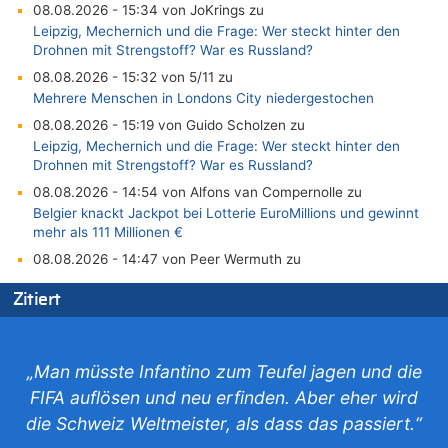
08.08.2026 - 15:34 von JoKrings zu
Leipzig, Mechernich und die Frage: Wer steckt hinter den
Drohnen mit Strengstoff? War es Russland?
08.08.2026 - 15:32 von 5/11 zu
Mehrere Menschen in Londons City niedergestochen
08.08.2026 - 15:19 von Guido Scholzen zu
Leipzig, Mechernich und die Frage: Wer steckt hinter den
Drohnen mit Strengstoff? War es Russland?
08.08.2026 - 14:54 von Alfons van Compernolle zu
Belgier knackt Jackpot bei Lotterie EuroMillions und gewinnt
mehr als 111 Millionen €
08.08.2026 - 14:47 von Peer Wermuth zu
Leipzig, Mechernich und die Frage: Wer steckt hinter den
Zitiert
Drohnen mit Strengstoff? War es Russland?
08.08.2026 - 14:29 von Achso Dax zu
In Belgien missachten zwei von drei Autofahrern das
Tempolimit in 30er-Zonen – Untersuchung von Vias
„Man müsste Infantino zum Teufel jagen und die
08.08.2026 - 13:23 von Hugo Egon Bernhard von Sinnen zu
FIFA auflösen und neu erfinden. Aber eher wird
Leipzig, Mechernich und die Frage: Wer steckt hinter den
die Schweiz Weltmeister, als dass das passiert.“
Drohnen mit Strengstoff? War es Russland?