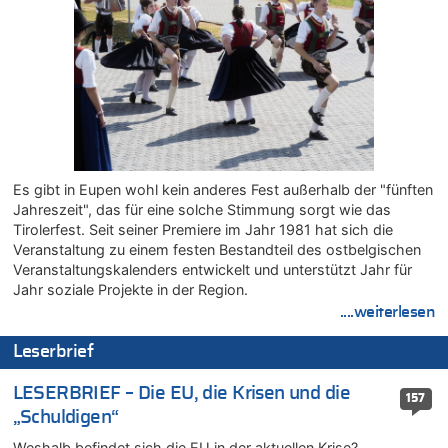
08.08.2026 - 02:19 von Peter S. zu
In Belgien missachten zwei von drei Autofahrern das
Tempolimit in 30er-Zonen – Untersuchung von Vias
08.08.2026 - 00:26 von klar zu
Mehrere Menschen in Londons City niedergestochen
07.08.2026 - 23:52 von Hans L. zu
Aachen ab 11. August wieder Mekka des Pferdesports –
Belgien setzt bei Reit-WM auf starke Springreiter
Es gibt in Eupen wohl kein anderes Fest außerhalb der "fünften
07.08.2026 - 22:12 von Pitstop zu
Jahreszeit", das für eine solche Stimmung sorgt wie das
Mark van Bommel offiziell als neuer Nationalcoach der Roten
Tirolerfest. Seit seiner Premiere im Jahr 1981 hat sich die
Teufel vorgestellt: „Ist mir eine große Ehre“
Veranstaltung zu einem festen Bestandteil des ostbelgischen
07.08.2026 - 22:03 von Ach zu
Veranstaltungskalenders entwickelt und unterstützt Jahr für
Aachen ab 11. August wieder Mekka des Pferdesports –
Jahr soziale Projekte in der Region.
Belgien setzt bei Reit-WM auf starke Springreiter
....weiterlesen
07.08.2026 - 20:57 von michlaustderaffe zu
Leserbrief
Zweite Hitzewelle in diesem Sommer ist jetzt amtlich
07.08.2026 - 20:22 von Anstreicher zu
LESERBRIEF – Die EU, die Krisen und die
157
Zweite Hitzewelle in diesem Sommer ist jetzt amtlich
„Schuldigen“
07.08.2026 - 20:11 von Noah Parmentier zu
Weshalb befindet sich die EU in der aktuellen Krise?