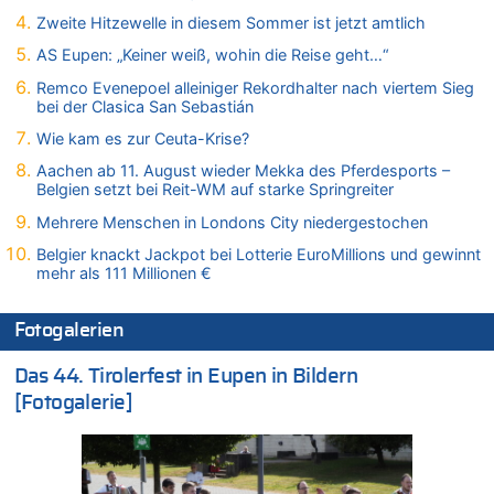
Zweite Hitzewelle in diesem Sommer ist jetzt amtlich
08.08.2026 - 09:27 von Ermitler zu
Eschweiler: 16-Jähriger soll seine Oma ermordet haben
AS Eupen: „Keiner weiß, wohin die Reise geht…“
08.08.2026 - 09:24 von Ermitler zu
Remco Evenepoel alleiniger Rekordhalter nach viertem Sieg
Mehrere Menschen in Londons City niedergestochen
bei der Clasica San Sebastián
08.08.2026 - 09:20 von Ermitler zu
Wie kam es zur Ceuta-Krise?
AS Eupen: „Keiner weiß, wohin die Reise geht…“
Aachen ab 11. August wieder Mekka des Pferdesports –
08.08.2026 - 09:02 von Detlef zu
Belgien setzt bei Reit-WM auf starke Springreiter
In Belgien missachten zwei von drei Autofahrern das
Mehrere Menschen in Londons City niedergestochen
Tempolimit in 30er-Zonen – Untersuchung von Vias
Belgier knackt Jackpot bei Lotterie EuroMillions und gewinnt
08.08.2026 - 08:50 von Mungo zu
mehr als 111 Millionen €
Zweite Hitzewelle in diesem Sommer ist jetzt amtlich
08.08.2026 - 08:45 von besserwisser zu
Fotogalerien
Belgier knackt Jackpot bei Lotterie EuroMillions und gewinnt
mehr als 111 Millionen €
Das 44. Tirolerfest in Eupen in Bildern
08.08.2026 - 08:00 von Strolch zu
[Fotogalerie]
AS Eupen: „Keiner weiß, wohin die Reise geht…“
08.08.2026 - 05:07 von Marcel Scholzen Eimerscheid zu
In Belgien missachten zwei von drei Autofahrern das
Tempolimit in 30er-Zonen – Untersuchung von Vias