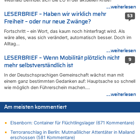
Zweite Hitzewelle in diesem Sommer ist jetzt amtlich
....weiterlesen
07.08.2026 - 19:52 von Hugo Egon Bernhard von Sinnen zu
LESERBRIEF – Haben wir wirklich mehr
In Belgien missachten zwei von drei Autofahrern das
53
Freiheit – oder nur neue Zwänge?
Tempolimit in 30er-Zonen – Untersuchung von Vias
07.08.2026 - 18:31 von Panda46 zu
Fortschritt – ein Wort, das kaum noch hinterfragt wird. Als
Mark van Bommel offiziell als neuer Nationalcoach der Roten
wäre alles, was sich verändert, automatisch besser. Doch im
Teufel vorgestellt: „Ist mir eine große Ehre“
Alltag…
....weiterlesen
07.08.2026 - 17:56 von Mungo zu
LESERBRIEF – Wenn Mobilität plötzlich nicht
Zweite Hitzewelle in diesem Sommer ist jetzt amtlich
9
mehr selbstverständlich ist
07.08.2026 - 17:55 von M der Block zu
AS Eupen: „Keiner weiß, wohin die Reise geht…“
In der Deutschsprachigen Gemeinschaft wächst man mit
einem ganz bestimmten Gedanken auf: Hauptsache so schnell
07.08.2026 - 16:38 von Joseph Meyer zu
wie möglich den Führerschein machen….
Wasserstand des Rheins in NRW so niedrig wie noch nie
....weiterlesen
07.08.2026 - 16:29 von Dax zu
In Belgien missachten zwei von drei Autofahrern das
Am meisten kommentiert
Tempolimit in 30er-Zonen – Untersuchung von Vias
07.08.2026 - 16:01 von Zuhörer zu
Elsenborn: Container für Flüchtlingslager (671 Kommentare)
In Belgien missachten zwei von drei Autofahrern das
Tempolimit in 30er-Zonen – Untersuchung von Vias
Terroranschlag in Berlin: Mutmaßlicher Attentäter in Mailand
erschossen (581 Kommentare)
07.08.2026 - 15:56 von Eifel_er zu