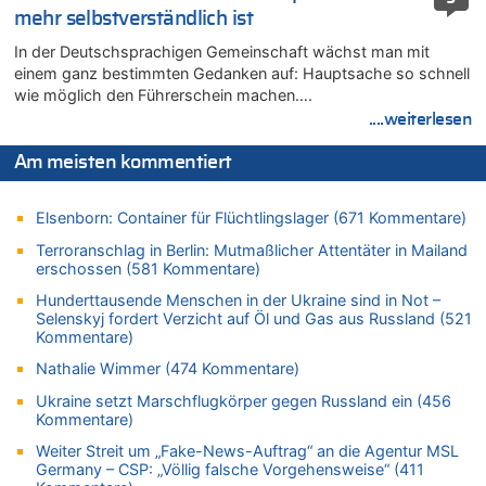
Wasserstand des Rheins in NRW so niedrig wie noch nie
mehr selbstverständlich ist
08.08.2026 - 20:32 von Joseph Meyer zu
In der Deutschsprachigen Gemeinschaft wächst man mit
Leipzig, Mechernich und die Frage: Wer steckt hinter den
einem ganz bestimmten Gedanken auf: Hauptsache so schnell
Drohnen mit Strengstoff? War es Russland?
wie möglich den Führerschein machen….
08.08.2026 - 20:20 von Joseph Meyer zu
....weiterlesen
Leipzig, Mechernich und die Frage: Wer steckt hinter den
Drohnen mit Strengstoff? War es Russland?
Am meisten kommentiert
08.08.2026 - 20:19 von Peter G zu
Zwölf Jahre nach Aachener Bankraub: 70-Jähriger gefasst
Elsenborn: Container für Flüchtlingslager (671 Kommentare)
08.08.2026 - 20:17 von Russentrolle zu
Terroranschlag in Berlin: Mutmaßlicher Attentäter in Mailand
Leipzig, Mechernich und die Frage: Wer steckt hinter den
erschossen (581 Kommentare)
Drohnen mit Strengstoff? War es Russland?
Hunderttausende Menschen in der Ukraine sind in Not –
08.08.2026 - 20:16 von Dax zu
Selenskyj fordert Verzicht auf Öl und Gas aus Russland (521
Wasserstand des Rheins in NRW so niedrig wie noch nie
Kommentare)
08.08.2026 - 20:13 von Dax zu
Nathalie Wimmer (474 Kommentare)
Zweite Hitzewelle in diesem Sommer ist jetzt amtlich
Ukraine setzt Marschflugkörper gegen Russland ein (456
08.08.2026 - 20:09 von Dax zu
Kommentare)
Zweite Hitzewelle in diesem Sommer ist jetzt amtlich
Weiter Streit um „Fake-News-Auftrag“ an die Agentur MSL
08.08.2026 - 20:06 von Dax zu
Germany – CSP: „Völlig falsche Vorgehensweise“ (411