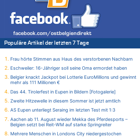
09.08.2026 - 09:11 von Werner Radermacher zu
Politischer Eklat bei der Gedenkfeier in Marcinelle – Meloni:
„Schwerwiegende und beschämende Geste“
09.08.2026 - 08:40 von Guido Scholzen zu
Leipzig, Mechernich und die Frage: Wer steckt hinter den
Drohnen mit Strengstoff? War es Russland?
Populäre Artikel der letzten 7 Tage
09.08.2026 - 08:21 von Zuhörer zu
Aachen ab 11. August wieder Mekka des Pferdesports –
Frau hörte Stimmen aus Haus des verstorbenen Nachbarn
Belgien setzt bei Reit-WM auf starke Springreiter
Eschweiler: 16-Jähriger soll seine Oma ermordet haben
09.08.2026 - 07:40 von SoSo zu
Aachen ab 11. August wieder Mekka des Pferdesports –
Belgier knackt Jackpot bei Lotterie EuroMillions und gewinnt
Belgien setzt bei Reit-WM auf starke Springreiter
mehr als 111 Millionen €
09.08.2026 - 07:00 von Zuhörer zu
Das 44. Tirolerfest in Eupen in Bildern [Fotogalerie]
Wasserstand des Rheins in NRW so niedrig wie noch nie
Zweite Hitzewelle in diesem Sommer ist jetzt amtlich
09.08.2026 - 01:41 von Hugo Egon Bernhard von Sinnen zu
AS Eupen unterliegt Seraing im letzten Test mit 1:3
Leipzig, Mechernich und die Frage: Wer steckt hinter den
Drohnen mit Strengstoff? War es Russland?
Aachen ab 11. August wieder Mekka des Pferdesports –
Belgien setzt bei Reit-WM auf starke Springreiter
09.08.2026 - 01:10 von Peter S. zu
Leipzig, Mechernich und die Frage: Wer steckt hinter den
Mehrere Menschen in Londons City niedergestochen
Drohnen mit Strengstoff? War es Russland?