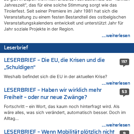
Leipzig, Mechernich und die Frage: Wer steckt hinter den
Jahreszeit", das für eine solche Stimmung sorgt wie das
Drohnen mit Strengstoff? War es Russland?
Tirolerfest. Seit seiner Premiere im Jahr 1981 hat sich die
08.08.2026 - 22:07 von Shari zu
Veranstaltung zu einem festen Bestandteil des ostbelgischen
Belgier knackt Jackpot bei Lotterie EuroMillions und gewinnt
Veranstaltungskalenders entwickelt und unterstützt Jahr für
mehr als 111 Millionen €
Jahr soziale Projekte in der Region.
....weiterlesen
08.08.2026 - 21:46 von Frage zu
Leipzig, Mechernich und die Frage: Wer steckt hinter den
Leserbrief
Drohnen mit Strengstoff? War es Russland?
08.08.2026 - 21:33 von Frage zu
LESERBRIEF – Die EU, die Krisen und die
157
Zwölf Jahre nach Aachener Bankraub: 70-Jähriger gefasst
„Schuldigen“
08.08.2026 - 21:28 von Noah Parmentier zu
Weshalb befindet sich die EU in der aktuellen Krise?
Leipzig, Mechernich und die Frage: Wer steckt hinter den
Drohnen mit Strengstoff? War es Russland?
....weiterlesen
LESERBRIEF – Haben wir wirklich mehr
08.08.2026 - 21:11 von Mungo zu
53
Freiheit – oder nur neue Zwänge?
Leipzig, Mechernich und die Frage: Wer steckt hinter den
Drohnen mit Strengstoff? War es Russland?
Fortschritt – ein Wort, das kaum noch hinterfragt wird. Als
08.08.2026 - 20:49 von Marcel Scholzen Eimerscheid zu
wäre alles, was sich verändert, automatisch besser. Doch im
Leipzig, Mechernich und die Frage: Wer steckt hinter den
Alltag…
Drohnen mit Strengstoff? War es Russland?
....weiterlesen
08.08.2026 - 20:34 von Dax zu
LESERBRIEF – Wenn Mobilität plötzlich nicht
9