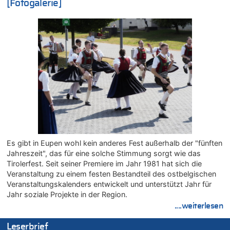
[Fotogalerie]
06.08.2026 - 21:16 von michlaustderaffe zu
Zweite Hitzewelle in diesem Sommer ist jetzt amtlich
06.08.2026 - 21:14 von Ach zu
Aachen ab 11. August wieder Mekka des Pferdesports –
Belgien setzt bei Reit-WM auf starke Springreiter
06.08.2026 - 20:43 von 5/11 zu
Wasserstand des Rheins in NRW so niedrig wie noch nie
06.08.2026 - 20:35 von Wolfgang2 zu
Zurück an den Rhein: Hendrich wechselt zum 1. FC Köln
06.08.2026 - 20:16 von Panda46 zu
AS Eupen: „Keiner weiß, wohin die Reise geht…“
Es gibt in Eupen wohl kein anderes Fest außerhalb der "fünften
06.08.2026 - 19:17 von Guido Scholzen zu
Jahreszeit", das für eine solche Stimmung sorgt wie das
Zweite Hitzewelle in diesem Sommer ist jetzt amtlich
Tirolerfest. Seit seiner Premiere im Jahr 1981 hat sich die
06.08.2026 - 19:14 von JoKrings zu
Veranstaltung zu einem festen Bestandteil des ostbelgischen
Zweite Hitzewelle in diesem Sommer ist jetzt amtlich
Veranstaltungskalenders entwickelt und unterstützt Jahr für
06.08.2026 - 18:40 von Ostbelgien Direkt zu
Jahr soziale Projekte in der Region.
Felice Mazzu soll Cheftrainer der AS Eupen werden
....weiterlesen
06.08.2026 - 18:29 von Zahlen zählen Fakten zu
Leserbrief
Zweite Hitzewelle in diesem Sommer ist jetzt amtlich