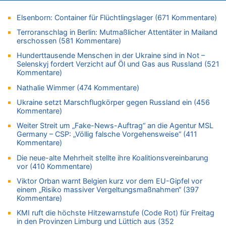
06.08.2026 - 15:51 von SuperBoy zu
Elsenborn: Container für Flüchtlingslager (671 Kommentare)
Eschweiler: 16-Jähriger soll seine Oma ermordet haben
Terroranschlag in Berlin: Mutmaßlicher Attentäter in Mailand
06.08.2026 - 15:42 von PvD zu
erschossen (581 Kommentare)
Mehrere Menschen in Londons City niedergestochen
Hunderttausende Menschen in der Ukraine sind in Not –
06.08.2026 - 15:42 von Dax zu
Selenskyj fordert Verzicht auf Öl und Gas aus Russland (521
Kommentare)
Zweite Hitzewelle in diesem Sommer ist jetzt amtlich
06.08.2026 - 15:27 von ne Hondsjong zu
Nathalie Wimmer (474 Kommentare)
Zweite Hitzewelle in diesem Sommer ist jetzt amtlich
Ukraine setzt Marschflugkörper gegen Russland ein (456
06.08.2026 - 14:57 von Hugo Egon Bernhard von Sinnen zu
Kommentare)
Zweite Hitzewelle in diesem Sommer ist jetzt amtlich
Weiter Streit um „Fake-News-Auftrag“ an die Agentur MSL
Germany – CSP: „Völlig falsche Vorgehensweise“ (411
06.08.2026 - 14:51 von Ostbelgien Direkt zu
Kommentare)
Zurück an den Rhein: Hendrich wechselt zum 1. FC Köln
Die neue-alte Mehrheit stellte ihre Koalitionsvereinbarung
06.08.2026 - 14:46 von Hugo Egon Bernhard von Sinnen zu
vor (410 Kommentare)
Frau hörte Stimmen aus Haus des verstorbenen Nachbarn
Viktor Orban warnt Belgien kurz vor dem EU-Gipfel vor
06.08.2026 - 14:44 von Coralie zu
einem „Risiko massiver Vergeltungsmaßnahmen“ (397
Zweite Hitzewelle in diesem Sommer ist jetzt amtlich
Kommentare)
06.08.2026 - 14:41 von Coralie zu
KMI ruft die höchste Hitzewarnstufe (Code Rot) für Freitag
Zweite Hitzewelle in diesem Sommer ist jetzt amtlich
in den Provinzen Limburg und Lüttich aus (352