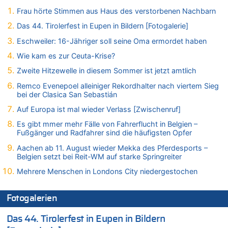
Zweite Hitzewelle in diesem Sommer ist jetzt amtlich
Frau hörte Stimmen aus Haus des verstorbenen Nachbarn
07.08.2026 - 00:50 von WK zu
Wie kam es zur Ceuta-Krise?
Das 44. Tirolerfest in Eupen in Bildern [Fotogalerie]
07.08.2026 - 00:06 von 5/11 zu
Eschweiler: 16-Jähriger soll seine Oma ermordet haben
Mehrere Menschen in Londons City niedergestochen
Wie kam es zur Ceuta-Krise?
06.08.2026 - 23:53 von Foto Anneliese zu
Zweite Hitzewelle in diesem Sommer ist jetzt amtlich
Mehrere Menschen in Londons City niedergestochen
Remco Evenepoel alleiniger Rekordhalter nach viertem Sieg
06.08.2026 - 23:25 von WK zu
bei der Clasica San Sebastián
FIFA-Spitze demonstriert Einigkeit trotz Kritik und neuer
Vorwürfe gegen Präsident Gianni Infantino
Auf Europa ist mal wieder Verlass [Zwischenruf]
06.08.2026 - 22:48 von DG zu
Es gibt mmer mehr Fälle von Fahrerflucht in Belgien –
FIFA-Spitze demonstriert Einigkeit trotz Kritik und neuer
Fußgänger und Radfahrer sind die häufigsten Opfer
Vorwürfe gegen Präsident Gianni Infantino
Aachen ab 11. August wieder Mekka des Pferdesports –
06.08.2026 - 22:07 von DR ALBERN zu
Belgien setzt bei Reit-WM auf starke Springreiter
FIFA-Spitze demonstriert Einigkeit trotz Kritik und neuer
Mehrere Menschen in Londons City niedergestochen
Vorwürfe gegen Präsident Gianni Infantino
06.08.2026 - 21:27 von klar zu
Fotogalerien
Mehrere Menschen in Londons City niedergestochen
06.08.2026 - 21:19 von Ach zu
Das 44. Tirolerfest in Eupen in Bildern
Zweite Hitzewelle in diesem Sommer ist jetzt amtlich