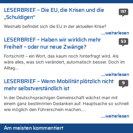
06.08.2026 - 17:51 von ne Hondsjong zu
LESERBRIEF – Die EU, die Krisen und die
157
Zweite Hitzewelle in diesem Sommer ist jetzt amtlich
„Schuldigen“
06.08.2026 - 17:24 von Dax zu
Weshalb befindet sich die EU in der aktuellen Krise?
Zweite Hitzewelle in diesem Sommer ist jetzt amtlich
....weiterlesen
06.08.2026 - 17:23 von Hans L. zu
LESERBRIEF – Haben wir wirklich mehr
53
Zweite Hitzewelle in diesem Sommer ist jetzt amtlich
Freiheit – oder nur neue Zwänge?
06.08.2026 - 17:21 von Dax zu
Fortschritt – ein Wort, das kaum noch hinterfragt wird. Als
Zweite Hitzewelle in diesem Sommer ist jetzt amtlich
wäre alles, was sich verändert, automatisch besser. Doch im
06.08.2026 - 17:01 von Wahlstimme? zu
Alltag…
FIFA-Spitze demonstriert Einigkeit trotz Kritik und neuer
....weiterlesen
Vorwürfe gegen Präsident Gianni Infantino
LESERBRIEF – Wenn Mobilität plötzlich nicht
9
06.08.2026 - 16:53 von Frage zu
mehr selbstverständlich ist
Zweite Hitzewelle in diesem Sommer ist jetzt amtlich
In der Deutschsprachigen Gemeinschaft wächst man mit
06.08.2026 - 16:39 von Noah Parmentier zu
einem ganz bestimmten Gedanken auf: Hauptsache so schnell
Zweite Hitzewelle in diesem Sommer ist jetzt amtlich
wie möglich den Führerschein machen….
06.08.2026 - 16:36 von Noah Parmentier zu
....weiterlesen
Zweite Hitzewelle in diesem Sommer ist jetzt amtlich
06.08.2026 - 16:10 von Dax zu
Am meisten kommentiert
Wasserstand des Rheins in NRW so niedrig wie noch nie