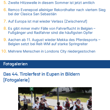
07.08.2026 - 10:05 von N. A. Klar zu
Zweite Hitzewelle in diesem Sommer ist jetzt amtlich
In Belgien missachten zwei von drei Autofahrern das
Remco Evenepoel alleiniger Rekordhalter nach viertem Sieg
Tempolimit in 30er-Zonen – Untersuchung von Vias
bei der Clasica San Sebastián
07.08.2026 - 09:31 von Ermitler zu
Auf Europa ist mal wieder Verlass [Zwischenruf]
Das 44. Tirolerfest in Eupen in Bildern [Fotogalerie]
Es gibt mmer mehr Fälle von Fahrerflucht in Belgien –
07.08.2026 - 09:18 von Noppi zu
Fußgänger und Radfahrer sind die häufigsten Opfer
AS Eupen: „Keiner weiß, wohin die Reise geht…“
Aachen ab 11. August wieder Mekka des Pferdesports –
07.08.2026 - 09:03 von JoKrings zu
Belgien setzt bei Reit-WM auf starke Springreiter
Zweite Hitzewelle in diesem Sommer ist jetzt amtlich
Mehrere Menschen in Londons City niedergestochen
07.08.2026 - 01:12 von WK zu
Warum die Waldbrände in Frankreich und Spanien Rekorde
brechen [Fragen & Antworten]
Fotogalerien
07.08.2026 - 01:03 von Hugo Egon Bernhard von Sinnen zu
Das 44. Tirolerfest in Eupen in Bildern
Zweite Hitzewelle in diesem Sommer ist jetzt amtlich
[Fotogalerie]
07.08.2026 - 00:50 von WK zu
Wie kam es zur Ceuta-Krise?
07.08.2026 - 00:06 von 5/11 zu
Mehrere Menschen in Londons City niedergestochen
06.08.2026 - 23:53 von Foto Anneliese zu
Mehrere Menschen in Londons City niedergestochen