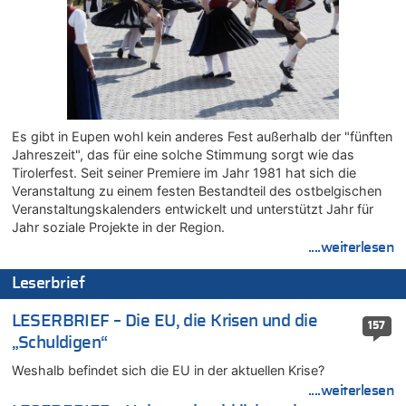
06.08.2026 - 23:25 von WK zu
FIFA-Spitze demonstriert Einigkeit trotz Kritik und neuer
Vorwürfe gegen Präsident Gianni Infantino
06.08.2026 - 22:48 von DG zu
FIFA-Spitze demonstriert Einigkeit trotz Kritik und neuer
Vorwürfe gegen Präsident Gianni Infantino
Es gibt in Eupen wohl kein anderes Fest außerhalb der "fünften
06.08.2026 - 22:07 von DR ALBERN zu
Jahreszeit", das für eine solche Stimmung sorgt wie das
FIFA-Spitze demonstriert Einigkeit trotz Kritik und neuer
Tirolerfest. Seit seiner Premiere im Jahr 1981 hat sich die
Vorwürfe gegen Präsident Gianni Infantino
Veranstaltung zu einem festen Bestandteil des ostbelgischen
06.08.2026 - 21:27 von klar zu
Veranstaltungskalenders entwickelt und unterstützt Jahr für
Mehrere Menschen in Londons City niedergestochen
Jahr soziale Projekte in der Region.
....weiterlesen
06.08.2026 - 21:19 von Ach zu
Zweite Hitzewelle in diesem Sommer ist jetzt amtlich
Leserbrief
06.08.2026 - 21:16 von michlaustderaffe zu
Zweite Hitzewelle in diesem Sommer ist jetzt amtlich
LESERBRIEF – Die EU, die Krisen und die
157
06.08.2026 - 21:14 von Ach zu
„Schuldigen“
Aachen ab 11. August wieder Mekka des Pferdesports –
Weshalb befindet sich die EU in der aktuellen Krise?
Belgien setzt bei Reit-WM auf starke Springreiter
....weiterlesen
06.08.2026 - 20:43 von 5/11 zu