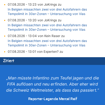
07.08.2026 - 13:23 von JoKrings zu
In Belgien missachten zwei von drei Autofahrern das
Tempolimit in 30er-Zonen – Untersuchung von Vias
07.08.2026 - 13:20 von JoKrings zu
In Belgien missachten zwei von drei Autofahrern das
Tempolimit in 30er-Zonen – Untersuchung von Vias
07.08.2026 - 13:04 von Kein Raser zu
In Belgien missachten zwei von drei Autofahrern das
Tempolimit in 30er-Zonen – Untersuchung von Vias
07.08.2026 - 13:01 von Experten? zu
In Belgien missachten zwei von drei Autofahrern das
Zitiert
Tempolimit in 30er-Zonen – Untersuchung von Vias
07.08.2026 - 12:43 von JoKrings zu
Zweite Hitzewelle in diesem Sommer ist jetzt amtlich
„Man müsste Infantino zum Teufel jagen und die
07.08.2026 - 12:31 von Fassungslos zu
FIFA auflösen und neu erfinden. Aber eher wird
In Belgien missachten zwei von drei Autofahrern das
Tempolimit in 30er-Zonen – Untersuchung von Vias
die Schweiz Weltmeister, als dass das passiert.“
07.08.2026 - 11:31 von Zuhörer zu
Reporter-Legende Marcel Reif
In Belgien missachten zwei von drei Autofahrern das
Tempolimit in 30er-Zonen – Untersuchung von Vias