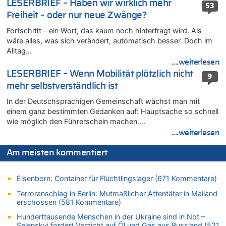
LESERBRIEF – Haben wir wirklich mehr
Wasserstand des Rheins in NRW so niedrig wie noch nie
53
Freiheit – oder nur neue Zwänge?
06.08.2026 - 20:35 von Wolfgang2 zu
Zurück an den Rhein: Hendrich wechselt zum 1. FC Köln
Fortschritt – ein Wort, das kaum noch hinterfragt wird. Als
wäre alles, was sich verändert, automatisch besser. Doch im
06.08.2026 - 20:16 von Panda46 zu
Alltag…
AS Eupen: „Keiner weiß, wohin die Reise geht…“
....weiterlesen
06.08.2026 - 19:17 von Guido Scholzen zu
LESERBRIEF – Wenn Mobilität plötzlich nicht
9
Zweite Hitzewelle in diesem Sommer ist jetzt amtlich
mehr selbstverständlich ist
06.08.2026 - 19:14 von JoKrings zu
In der Deutschsprachigen Gemeinschaft wächst man mit
Zweite Hitzewelle in diesem Sommer ist jetzt amtlich
einem ganz bestimmten Gedanken auf: Hauptsache so schnell
06.08.2026 - 18:40 von Ostbelgien Direkt zu
wie möglich den Führerschein machen….
Felice Mazzu soll Cheftrainer der AS Eupen werden
....weiterlesen
06.08.2026 - 18:29 von Zahlen zählen Fakten zu
Zweite Hitzewelle in diesem Sommer ist jetzt amtlich
Am meisten kommentiert
06.08.2026 - 17:51 von ne Hondsjong zu
Zweite Hitzewelle in diesem Sommer ist jetzt amtlich
Elsenborn: Container für Flüchtlingslager (671 Kommentare)
06.08.2026 - 17:24 von Dax zu
Terroranschlag in Berlin: Mutmaßlicher Attentäter in Mailand
Zweite Hitzewelle in diesem Sommer ist jetzt amtlich
erschossen (581 Kommentare)
06.08.2026 - 17:23 von Hans L. zu
Hunderttausende Menschen in der Ukraine sind in Not –
Zweite Hitzewelle in diesem Sommer ist jetzt amtlich
Selenskyj fordert Verzicht auf Öl und Gas aus Russland (521