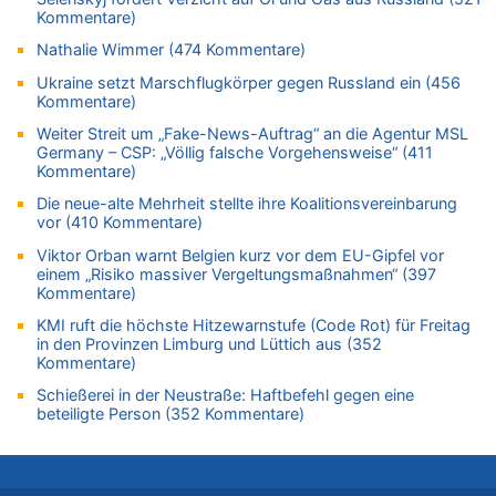
Kommentare)
06.08.2026 - 17:21 von Dax zu
Zweite Hitzewelle in diesem Sommer ist jetzt amtlich
Nathalie Wimmer (474 Kommentare)
06.08.2026 - 17:01 von Wahlstimme? zu
Ukraine setzt Marschflugkörper gegen Russland ein (456
Kommentare)
FIFA-Spitze demonstriert Einigkeit trotz Kritik und neuer
Vorwürfe gegen Präsident Gianni Infantino
Weiter Streit um „Fake-News-Auftrag“ an die Agentur MSL
Germany – CSP: „Völlig falsche Vorgehensweise“ (411
06.08.2026 - 16:53 von Frage zu
Kommentare)
Zweite Hitzewelle in diesem Sommer ist jetzt amtlich
Die neue-alte Mehrheit stellte ihre Koalitionsvereinbarung
06.08.2026 - 16:39 von Noah Parmentier zu
vor (410 Kommentare)
Zweite Hitzewelle in diesem Sommer ist jetzt amtlich
Viktor Orban warnt Belgien kurz vor dem EU-Gipfel vor
06.08.2026 - 16:36 von Noah Parmentier zu
einem „Risiko massiver Vergeltungsmaßnahmen“ (397
Zweite Hitzewelle in diesem Sommer ist jetzt amtlich
Kommentare)
06.08.2026 - 16:10 von Dax zu
KMI ruft die höchste Hitzewarnstufe (Code Rot) für Freitag
Wasserstand des Rheins in NRW so niedrig wie noch nie
in den Provinzen Limburg und Lüttich aus (352
Kommentare)
06.08.2026 - 15:51 von SuperBoy zu
Eschweiler: 16-Jähriger soll seine Oma ermordet haben
Schießerei in der Neustraße: Haftbefehl gegen eine
beteiligte Person (352 Kommentare)
06.08.2026 - 15:42 von PvD zu
Mehrere Menschen in Londons City niedergestochen
06.08.2026 - 15:42 von Dax zu
Zweite Hitzewelle in diesem Sommer ist jetzt amtlich