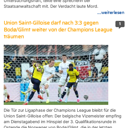
Untersuchungshaft, teilte eine Sprecherin der
Staatsanwaltschaft mit. Der Verdacht laute Mord.
....weiterlesen
Union Saint-Gilloise darf nach 3:3 gegen
1
Bodø/Glimt weiter von der Champions League
träumen
Die Tür zur Ligaphase der Champions League bleibt für die
Union Saint-Gilloise offen: Der belgische Vizemeister empfing
am Dienstagabend im Hinspiel der 3. Qualifikationsrunde in
Ostende die Norweger von Bodø/Glimt, die in der letzten