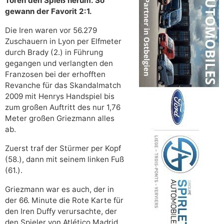
Toren den Spieß herum. So
gewann der Favorit 2:1.
Die Iren waren vor 56.279
Zuschauern in Lyon per Elfmeter
durch Brady (2.) in Führung
gegangen und verlangten den
Franzosen bei der erhofften
Revanche für das Skandalmatch
2009 mit Henrys Handspiel bis
zum großen Auftritt des nur 1,76
Meter großen Griezmann alles
ab.
Zuerst traf der Stürmer per Kopf
(58.), dann mit seinem linken Fuß
(61.).
Griezmann war es auch, der in
der 66. Minute die Rote Karte für
den Iren Duffy verursachte, der
den Spieler von Atlético Madrid