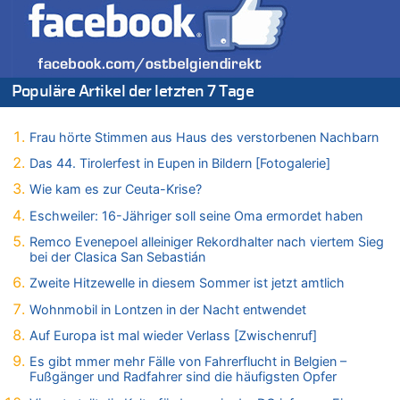
06.08.2026 - 12:17 von Sparwasser zu
Zweite Hitzewelle in diesem Sommer ist jetzt amtlich
06.08.2026 - 12:13 von Dax zu
Zweite Hitzewelle in diesem Sommer ist jetzt amtlich
Populäre Artikel der letzten 7 Tage
06.08.2026 - 12:13 von Heinz F. zu
Mehrere Menschen in Londons City niedergestochen
Frau hörte Stimmen aus Haus des verstorbenen Nachbarn
06.08.2026 - 12:13 von Hugo Egon Bernhard von Sinnen zu
Das 44. Tirolerfest in Eupen in Bildern [Fotogalerie]
Zweite Hitzewelle in diesem Sommer ist jetzt amtlich
Wie kam es zur Ceuta-Krise?
06.08.2026 - 12:08 von Medium zu
Frau hörte Stimmen aus Haus des verstorbenen Nachbarn
Eschweiler: 16-Jähriger soll seine Oma ermordet haben
06.08.2026 - 11:52 von Hubert F. zu
Remco Evenepoel alleiniger Rekordhalter nach viertem Sieg
bei der Clasica San Sebastián
Zweite Hitzewelle in diesem Sommer ist jetzt amtlich
06.08.2026 - 11:46 von Ermitler zu
Zweite Hitzewelle in diesem Sommer ist jetzt amtlich
Zweite Hitzewelle in diesem Sommer ist jetzt amtlich
Wohnmobil in Lontzen in der Nacht entwendet
06.08.2026 - 11:42 von Willi Müller zu
Auf Europa ist mal wieder Verlass [Zwischenruf]
Eschweiler: 16-Jähriger soll seine Oma ermordet haben
Es gibt mmer mehr Fälle von Fahrerflucht in Belgien –
06.08.2026 - 11:35 von ne Hondsjong zu
Fußgänger und Radfahrer sind die häufigsten Opfer
Zweite Hitzewelle in diesem Sommer ist jetzt amtlich