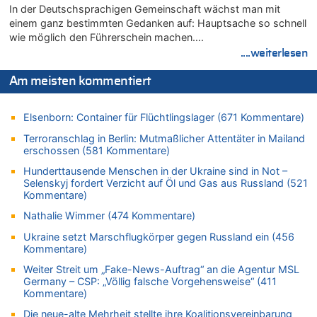
In der Deutschsprachigen Gemeinschaft wächst man mit
Wasserstand des Rheins in NRW so niedrig wie noch nie
einem ganz bestimmten Gedanken auf: Hauptsache so schnell
05.08.2026 - 22:35 von Chips zu
wie möglich den Führerschein machen….
Wasserstand des Rheins in NRW so niedrig wie noch nie
....weiterlesen
05.08.2026 - 22:31 von Chips zu
Mehrere Menschen in Londons City niedergestochen
Am meisten kommentiert
05.08.2026 - 22:18 von Kritisch denken zu
Mehrere Menschen in Londons City niedergestochen
Elsenborn: Container für Flüchtlingslager (671 Kommentare)
05.08.2026 - 21:53 von Karli Dall zu
Terroranschlag in Berlin: Mutmaßlicher Attentäter in Mailand
Mehrere Menschen in Londons City niedergestochen
erschossen (581 Kommentare)
05.08.2026 - 21:15 von Joseph Meyer zu
Hunderttausende Menschen in der Ukraine sind in Not –
Selenskyj fordert Verzicht auf Öl und Gas aus Russland (521
Wasserstand des Rheins in NRW so niedrig wie noch nie
Kommentare)
05.08.2026 - 21:10 von Ahja zu
Nathalie Wimmer (474 Kommentare)
Wasserstand des Rheins in NRW so niedrig wie noch nie
05.08.2026 - 21:05 von Oberstes Kommentargremium zu
Ukraine setzt Marschflugkörper gegen Russland ein (456
Kommentare)
Wie kam es zur Ceuta-Krise?
Weiter Streit um „Fake-News-Auftrag“ an die Agentur MSL
05.08.2026 - 20:50 von Tierexperte zu
Germany – CSP: „Völlig falsche Vorgehensweise“ (411
Aachen ab 11. August wieder Mekka des Pferdesports –
Kommentare)
Belgien setzt bei Reit-WM auf starke Springreiter
Die neue-alte Mehrheit stellte ihre Koalitionsvereinbarung