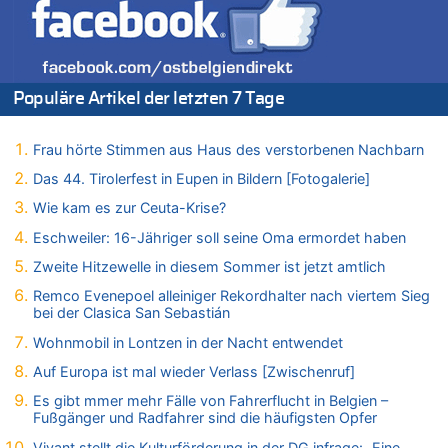
06.08.2026 - 15:27 von ne Hondsjong zu
Zweite Hitzewelle in diesem Sommer ist jetzt amtlich
06.08.2026 - 14:57 von Hugo Egon Bernhard von Sinnen zu
Zweite Hitzewelle in diesem Sommer ist jetzt amtlich
Populäre Artikel der letzten 7 Tage
06.08.2026 - 14:51 von Ostbelgien Direkt zu
Zurück an den Rhein: Hendrich wechselt zum 1. FC Köln
06.08.2026 - 14:46 von Hugo Egon Bernhard von Sinnen zu
Frau hörte Stimmen aus Haus des verstorbenen Nachbarn
Frau hörte Stimmen aus Haus des verstorbenen Nachbarn
Das 44. Tirolerfest in Eupen in Bildern [Fotogalerie]
06.08.2026 - 14:44 von Coralie zu
Wie kam es zur Ceuta-Krise?
Zweite Hitzewelle in diesem Sommer ist jetzt amtlich
Eschweiler: 16-Jähriger soll seine Oma ermordet haben
06.08.2026 - 14:41 von Coralie zu
Zweite Hitzewelle in diesem Sommer ist jetzt amtlich
Zweite Hitzewelle in diesem Sommer ist jetzt amtlich
06.08.2026 - 14:26 von Hugo Egon Bernhard von Sinnen zu
Remco Evenepoel alleiniger Rekordhalter nach viertem Sieg
Zweite Hitzewelle in diesem Sommer ist jetzt amtlich
bei der Clasica San Sebastián
06.08.2026 - 14:11 von Dax zu
Wohnmobil in Lontzen in der Nacht entwendet
Zweite Hitzewelle in diesem Sommer ist jetzt amtlich
Auf Europa ist mal wieder Verlass [Zwischenruf]
06.08.2026 - 14:11 von Wolfgang zu
Es gibt mmer mehr Fälle von Fahrerflucht in Belgien –
Zurück an den Rhein: Hendrich wechselt zum 1. FC Köln
Fußgänger und Radfahrer sind die häufigsten Opfer
06.08.2026 - 13:59 von Chips zu
Vivant stellt die Kulturförderung in der DG infrage: „Eine