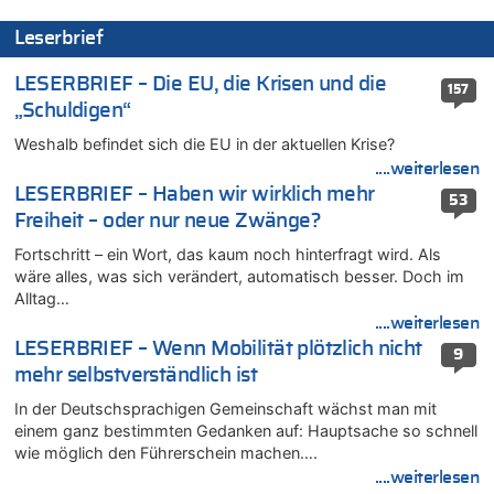
Zweite Hitzewelle in diesem Sommer ist jetzt amtlich
Leserbrief
06.08.2026 - 21:16 von michlaustderaffe zu
Zweite Hitzewelle in diesem Sommer ist jetzt amtlich
LESERBRIEF – Die EU, die Krisen und die
157
06.08.2026 - 21:14 von Ach zu
„Schuldigen“
Aachen ab 11. August wieder Mekka des Pferdesports –
Weshalb befindet sich die EU in der aktuellen Krise?
Belgien setzt bei Reit-WM auf starke Springreiter
....weiterlesen
06.08.2026 - 20:43 von 5/11 zu
LESERBRIEF – Haben wir wirklich mehr
Wasserstand des Rheins in NRW so niedrig wie noch nie
53
Freiheit – oder nur neue Zwänge?
06.08.2026 - 20:35 von Wolfgang2 zu
Zurück an den Rhein: Hendrich wechselt zum 1. FC Köln
Fortschritt – ein Wort, das kaum noch hinterfragt wird. Als
wäre alles, was sich verändert, automatisch besser. Doch im
06.08.2026 - 20:16 von Panda46 zu
Alltag…
AS Eupen: „Keiner weiß, wohin die Reise geht…“
....weiterlesen
06.08.2026 - 19:17 von Guido Scholzen zu
LESERBRIEF – Wenn Mobilität plötzlich nicht
9
Zweite Hitzewelle in diesem Sommer ist jetzt amtlich
mehr selbstverständlich ist
06.08.2026 - 19:14 von JoKrings zu
In der Deutschsprachigen Gemeinschaft wächst man mit
Zweite Hitzewelle in diesem Sommer ist jetzt amtlich
einem ganz bestimmten Gedanken auf: Hauptsache so schnell
06.08.2026 - 18:40 von Ostbelgien Direkt zu
wie möglich den Führerschein machen….
Felice Mazzu soll Cheftrainer der AS Eupen werden
....weiterlesen