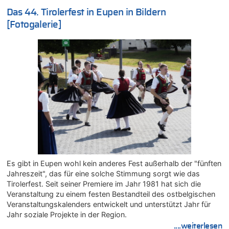
07.08.2026 - 01:03 von Hugo Egon Bernhard von Sinnen zu
Das 44. Tirolerfest in Eupen in Bildern
Zweite Hitzewelle in diesem Sommer ist jetzt amtlich
[Fotogalerie]
07.08.2026 - 00:50 von WK zu
Wie kam es zur Ceuta-Krise?
07.08.2026 - 00:06 von 5/11 zu
Mehrere Menschen in Londons City niedergestochen
06.08.2026 - 23:53 von Foto Anneliese zu
Mehrere Menschen in Londons City niedergestochen
06.08.2026 - 23:25 von WK zu
FIFA-Spitze demonstriert Einigkeit trotz Kritik und neuer
Vorwürfe gegen Präsident Gianni Infantino
06.08.2026 - 22:48 von DG zu
FIFA-Spitze demonstriert Einigkeit trotz Kritik und neuer
Vorwürfe gegen Präsident Gianni Infantino
Es gibt in Eupen wohl kein anderes Fest außerhalb der "fünften
06.08.2026 - 22:07 von DR ALBERN zu
Jahreszeit", das für eine solche Stimmung sorgt wie das
FIFA-Spitze demonstriert Einigkeit trotz Kritik und neuer
Tirolerfest. Seit seiner Premiere im Jahr 1981 hat sich die
Vorwürfe gegen Präsident Gianni Infantino
Veranstaltung zu einem festen Bestandteil des ostbelgischen
06.08.2026 - 21:27 von klar zu
Veranstaltungskalenders entwickelt und unterstützt Jahr für
Mehrere Menschen in Londons City niedergestochen
Jahr soziale Projekte in der Region.
....weiterlesen
06.08.2026 - 21:19 von Ach zu