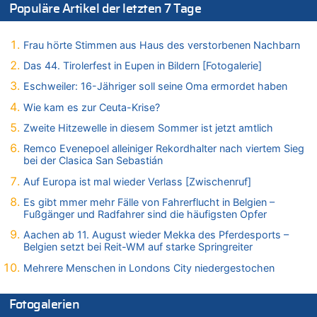
Populäre Artikel der letzten 7 Tage
Belgien setzt bei Reit-WM auf starke Springreiter
07.08.2026 - 10:23 von Opa zu
In Belgien missachten zwei von drei Autofahrern das
Frau hörte Stimmen aus Haus des verstorbenen Nachbarn
Tempolimit in 30er-Zonen – Untersuchung von Vias
Das 44. Tirolerfest in Eupen in Bildern [Fotogalerie]
07.08.2026 - 10:05 von Ostbelgien Direkt zu
Eschweiler: 16-Jähriger soll seine Oma ermordet haben
Soll Belgien Tempolimit auf Autobahnen erhöhen? – In
Tschechien ab 2024 maximal 150 km/h erlaubt
Wie kam es zur Ceuta-Krise?
07.08.2026 - 10:05 von N. A. Klar zu
Zweite Hitzewelle in diesem Sommer ist jetzt amtlich
In Belgien missachten zwei von drei Autofahrern das
Remco Evenepoel alleiniger Rekordhalter nach viertem Sieg
Tempolimit in 30er-Zonen – Untersuchung von Vias
bei der Clasica San Sebastián
07.08.2026 - 09:31 von Ermitler zu
Auf Europa ist mal wieder Verlass [Zwischenruf]
Das 44. Tirolerfest in Eupen in Bildern [Fotogalerie]
Es gibt mmer mehr Fälle von Fahrerflucht in Belgien –
07.08.2026 - 09:18 von Noppi zu
Fußgänger und Radfahrer sind die häufigsten Opfer
AS Eupen: „Keiner weiß, wohin die Reise geht…“
Aachen ab 11. August wieder Mekka des Pferdesports –
07.08.2026 - 09:03 von JoKrings zu
Belgien setzt bei Reit-WM auf starke Springreiter
Zweite Hitzewelle in diesem Sommer ist jetzt amtlich
Mehrere Menschen in Londons City niedergestochen
07.08.2026 - 01:12 von WK zu
Warum die Waldbrände in Frankreich und Spanien Rekorde
brechen [Fragen & Antworten]
Fotogalerien