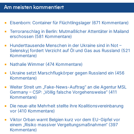
06.08.2026 - 18:29 von Zahlen zählen Fakten zu
Zweite Hitzewelle in diesem Sommer ist jetzt amtlich
Am meisten kommentiert
06.08.2026 - 17:51 von ne Hondsjong zu
Zweite Hitzewelle in diesem Sommer ist jetzt amtlich
Elsenborn: Container für Flüchtlingslager (671 Kommentare)
06.08.2026 - 17:24 von Dax zu
Terroranschlag in Berlin: Mutmaßlicher Attentäter in Mailand
Zweite Hitzewelle in diesem Sommer ist jetzt amtlich
erschossen (581 Kommentare)
06.08.2026 - 17:23 von Hans L. zu
Hunderttausende Menschen in der Ukraine sind in Not –
Zweite Hitzewelle in diesem Sommer ist jetzt amtlich
Selenskyj fordert Verzicht auf Öl und Gas aus Russland (521
Kommentare)
06.08.2026 - 17:21 von Dax zu
Zweite Hitzewelle in diesem Sommer ist jetzt amtlich
Nathalie Wimmer (474 Kommentare)
06.08.2026 - 17:01 von Wahlstimme? zu
Ukraine setzt Marschflugkörper gegen Russland ein (456
Kommentare)
FIFA-Spitze demonstriert Einigkeit trotz Kritik und neuer
Vorwürfe gegen Präsident Gianni Infantino
Weiter Streit um „Fake-News-Auftrag“ an die Agentur MSL
Germany – CSP: „Völlig falsche Vorgehensweise“ (411
06.08.2026 - 16:53 von Frage zu
Kommentare)
Zweite Hitzewelle in diesem Sommer ist jetzt amtlich
Die neue-alte Mehrheit stellte ihre Koalitionsvereinbarung
06.08.2026 - 16:39 von Noah Parmentier zu
vor (410 Kommentare)
Zweite Hitzewelle in diesem Sommer ist jetzt amtlich
Viktor Orban warnt Belgien kurz vor dem EU-Gipfel vor
06.08.2026 - 16:36 von Noah Parmentier zu
einem „Risiko massiver Vergeltungsmaßnahmen“ (397
Zweite Hitzewelle in diesem Sommer ist jetzt amtlich
Kommentare)