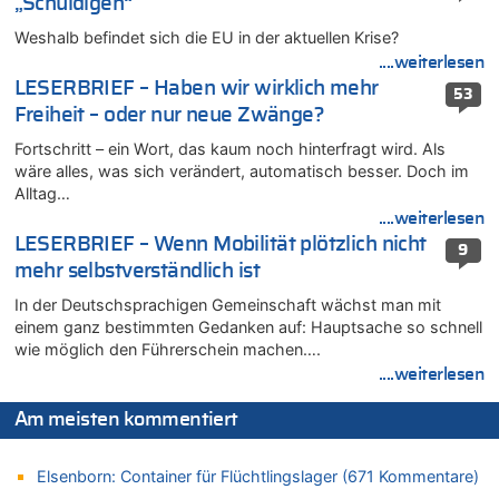
„Schuldigen“
07.08.2026 - 20:11 von Noah Parmentier zu
Weshalb befindet sich die EU in der aktuellen Krise?
Zweite Hitzewelle in diesem Sommer ist jetzt amtlich
....weiterlesen
07.08.2026 - 19:52 von Hugo Egon Bernhard von Sinnen zu
LESERBRIEF – Haben wir wirklich mehr
In Belgien missachten zwei von drei Autofahrern das
53
Freiheit – oder nur neue Zwänge?
Tempolimit in 30er-Zonen – Untersuchung von Vias
07.08.2026 - 18:31 von Panda46 zu
Fortschritt – ein Wort, das kaum noch hinterfragt wird. Als
Mark van Bommel offiziell als neuer Nationalcoach der Roten
wäre alles, was sich verändert, automatisch besser. Doch im
Teufel vorgestellt: „Ist mir eine große Ehre“
Alltag…
....weiterlesen
07.08.2026 - 17:56 von Mungo zu
LESERBRIEF – Wenn Mobilität plötzlich nicht
Zweite Hitzewelle in diesem Sommer ist jetzt amtlich
9
mehr selbstverständlich ist
07.08.2026 - 17:55 von M der Block zu
AS Eupen: „Keiner weiß, wohin die Reise geht…“
In der Deutschsprachigen Gemeinschaft wächst man mit
einem ganz bestimmten Gedanken auf: Hauptsache so schnell
07.08.2026 - 16:38 von Joseph Meyer zu
wie möglich den Führerschein machen….
Wasserstand des Rheins in NRW so niedrig wie noch nie
....weiterlesen
07.08.2026 - 16:29 von Dax zu
In Belgien missachten zwei von drei Autofahrern das
Am meisten kommentiert
Tempolimit in 30er-Zonen – Untersuchung von Vias
07.08.2026 - 16:01 von Zuhörer zu
Elsenborn: Container für Flüchtlingslager (671 Kommentare)
In Belgien missachten zwei von drei Autofahrern das