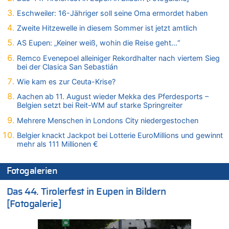
08.08.2026 - 10:07 von Hugo Egon Bernhard von Sinnen zu
Eschweiler: 16-Jähriger soll seine Oma ermordet haben
Wie kam es zur Ceuta-Krise?
Zweite Hitzewelle in diesem Sommer ist jetzt amtlich
08.08.2026 - 09:27 von Ermitler zu
Eschweiler: 16-Jähriger soll seine Oma ermordet haben
AS Eupen: „Keiner weiß, wohin die Reise geht…“
08.08.2026 - 09:24 von Ermitler zu
Remco Evenepoel alleiniger Rekordhalter nach viertem Sieg
Mehrere Menschen in Londons City niedergestochen
bei der Clasica San Sebastián
08.08.2026 - 09:20 von Ermitler zu
Wie kam es zur Ceuta-Krise?
AS Eupen: „Keiner weiß, wohin die Reise geht…“
Aachen ab 11. August wieder Mekka des Pferdesports –
08.08.2026 - 09:02 von Detlef zu
Belgien setzt bei Reit-WM auf starke Springreiter
In Belgien missachten zwei von drei Autofahrern das
Mehrere Menschen in Londons City niedergestochen
Tempolimit in 30er-Zonen – Untersuchung von Vias
Belgier knackt Jackpot bei Lotterie EuroMillions und gewinnt
08.08.2026 - 08:50 von Mungo zu
mehr als 111 Millionen €
Zweite Hitzewelle in diesem Sommer ist jetzt amtlich
08.08.2026 - 08:45 von besserwisser zu
Fotogalerien
Belgier knackt Jackpot bei Lotterie EuroMillions und gewinnt
mehr als 111 Millionen €
Das 44. Tirolerfest in Eupen in Bildern
08.08.2026 - 08:00 von Strolch zu
[Fotogalerie]
AS Eupen: „Keiner weiß, wohin die Reise geht…“
08.08.2026 - 05:07 von Marcel Scholzen Eimerscheid zu