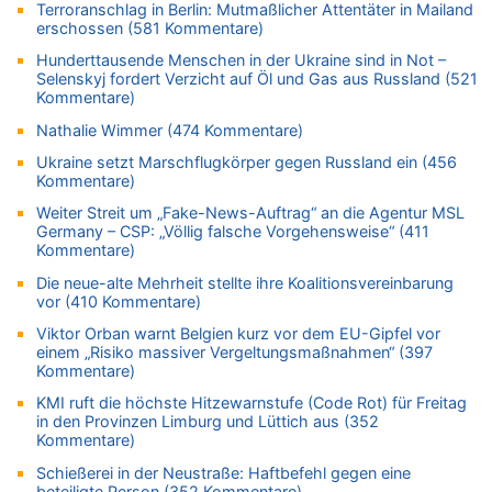
Tempolimit in 30er-Zonen – Untersuchung von Vias
Terroranschlag in Berlin: Mutmaßlicher Attentäter in Mailand
erschossen (581 Kommentare)
07.08.2026 - 15:56 von Eifel_er zu
Mark van Bommel offiziell als neuer Nationalcoach der Roten
Hunderttausende Menschen in der Ukraine sind in Not –
Teufel vorgestellt: „Ist mir eine große Ehre“
Selenskyj fordert Verzicht auf Öl und Gas aus Russland (521
Kommentare)
07.08.2026 - 15:43 von Hausmeister zu
Wie kam es zur Ceuta-Krise?
Nathalie Wimmer (474 Kommentare)
07.08.2026 - 15:30 von Soso zu
Ukraine setzt Marschflugkörper gegen Russland ein (456
Aachen ab 11. August wieder Mekka des Pferdesports –
Kommentare)
Belgien setzt bei Reit-WM auf starke Springreiter
Weiter Streit um „Fake-News-Auftrag“ an die Agentur MSL
07.08.2026 - 15:13 von Joseph Meyer zu
Germany – CSP: „Völlig falsche Vorgehensweise“ (411
Kommentare)
Mark van Bommel offiziell als neuer Nationalcoach der Roten
Teufel vorgestellt: „Ist mir eine große Ehre“
Die neue-alte Mehrheit stellte ihre Koalitionsvereinbarung
vor (410 Kommentare)
07.08.2026 - 15:06 von Wolfgang2 zu
Kollision zwischen Autofahrer und Radfahrer an RAVeL-Weg
Viktor Orban warnt Belgien kurz vor dem EU-Gipfel vor
einem „Risiko massiver Vergeltungsmaßnahmen“ (397
07.08.2026 - 14:35 von Vorfahrt zu
Kommentare)
In Belgien missachten zwei von drei Autofahrern das
Tempolimit in 30er-Zonen – Untersuchung von Vias
KMI ruft die höchste Hitzewarnstufe (Code Rot) für Freitag
in den Provinzen Limburg und Lüttich aus (352
07.08.2026 - 14:33 von Ostbelgien Direkt zu
Kommentare)
Offiziell: Van Bommel wird Belgiens Nationaltrainer
Schießerei in der Neustraße: Haftbefehl gegen eine
07.08.2026 - 13:39 von alter weißer mann zu
beteiligte Person (352 Kommentare)