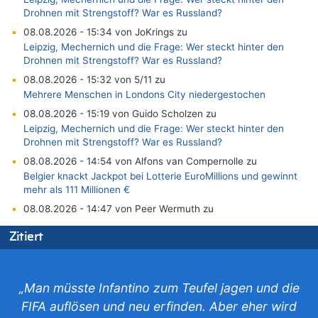
Drohnen mit Strengstoff? War es Russland?
08.08.2026 - 15:34 von JoKrings zu
Leipzig, Mechernich und die Frage: Wer steckt hinter den
Drohnen mit Strengstoff? War es Russland?
08.08.2026 - 15:32 von 5/11 zu
Mehrere Menschen in Londons City niedergestochen
08.08.2026 - 15:19 von Guido Scholzen zu
Leipzig, Mechernich und die Frage: Wer steckt hinter den
Drohnen mit Strengstoff? War es Russland?
08.08.2026 - 14:54 von Alfons van Compernolle zu
Belgier knackt Jackpot bei Lotterie EuroMillions und gewinnt
mehr als 111 Millionen €
08.08.2026 - 14:47 von Peer Wermuth zu
Leipzig, Mechernich und die Frage: Wer steckt hinter den
Zitiert
Drohnen mit Strengstoff? War es Russland?
08.08.2026 - 14:29 von Achso Dax zu
In Belgien missachten zwei von drei Autofahrern das
Tempolimit in 30er-Zonen – Untersuchung von Vias
„Man müsste Infantino zum Teufel jagen und die
08.08.2026 - 13:23 von Hugo Egon Bernhard von Sinnen zu
FIFA auflösen und neu erfinden. Aber eher wird