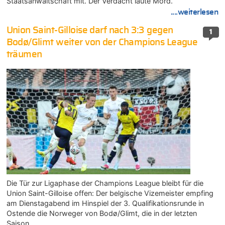
Staatsanwaltschaft mit. Der Verdacht laute Mord.
....weiterlesen
Union Saint-Gilloise darf nach 3:3 gegen
1
Bodø/Glimt weiter von der Champions League
träumen
Die Tür zur Ligaphase der Champions League bleibt für die
Union Saint-Gilloise offen: Der belgische Vizemeister empfing
am Dienstagabend im Hinspiel der 3. Qualifikationsrunde in
Ostende die Norweger von Bodø/Glimt, die in der letzten
Saison…