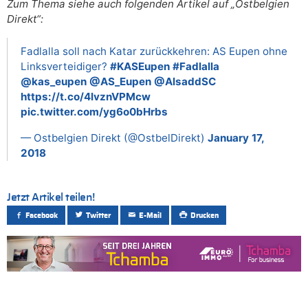
Zum Thema siehe auch folgenden Artikel auf „Ostbelgien
Direkt“:
Fadlalla soll nach Katar zurückkehren: AS Eupen ohne
Linksverteidiger?
#KASEupen
#Fadlalla
@kas_eupen
@AS_Eupen
@AlsaddSC
https://t.co/4lvznVPMcw
pic.twitter.com/yg6o0bHrbs
— Ostbelgien Direkt (@OstbelDirekt)
January 17,
2018
Jetzt Artikel teilen!
Facebook
Twitter
E-Mail
Drucken