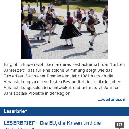
In Belgien missachten zwei von drei Autofahrern das
Tempolimit in 30er-Zonen – Untersuchung von Vias
08.08.2026 - 02:19 von Peter S. zu
In Belgien missachten zwei von drei Autofahrern das
Tempolimit in 30er-Zonen – Untersuchung von Vias
08.08.2026 - 00:26 von klar zu
Mehrere Menschen in Londons City niedergestochen
07.08.2026 - 23:52 von Hans L. zu
Aachen ab 11. August wieder Mekka des Pferdesports –
Belgien setzt bei Reit-WM auf starke Springreiter
Es gibt in Eupen wohl kein anderes Fest außerhalb der "fünften
07.08.2026 - 22:12 von Pitstop zu
Jahreszeit", das für eine solche Stimmung sorgt wie das
Mark van Bommel offiziell als neuer Nationalcoach der Roten
Tirolerfest. Seit seiner Premiere im Jahr 1981 hat sich die
Teufel vorgestellt: „Ist mir eine große Ehre“
Veranstaltung zu einem festen Bestandteil des ostbelgischen
07.08.2026 - 22:03 von Ach zu
Veranstaltungskalenders entwickelt und unterstützt Jahr für
Aachen ab 11. August wieder Mekka des Pferdesports –
Jahr soziale Projekte in der Region.
Belgien setzt bei Reit-WM auf starke Springreiter
....weiterlesen
07.08.2026 - 20:57 von michlaustderaffe zu
Leserbrief
Zweite Hitzewelle in diesem Sommer ist jetzt amtlich
07.08.2026 - 20:22 von Anstreicher zu
LESERBRIEF – Die EU, die Krisen und die
157
Zweite Hitzewelle in diesem Sommer ist jetzt amtlich