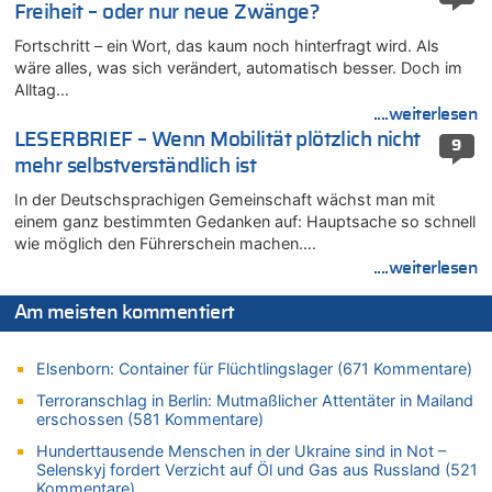
Freiheit – oder nur neue Zwänge?
Aachen ab 11. August wieder Mekka des Pferdesports –
Belgien setzt bei Reit-WM auf starke Springreiter
Fortschritt – ein Wort, das kaum noch hinterfragt wird. Als
07.08.2026 - 10:23 von Opa zu
wäre alles, was sich verändert, automatisch besser. Doch im
In Belgien missachten zwei von drei Autofahrern das
Alltag…
Tempolimit in 30er-Zonen – Untersuchung von Vias
....weiterlesen
07.08.2026 - 10:05 von Ostbelgien Direkt zu
LESERBRIEF – Wenn Mobilität plötzlich nicht
9
Soll Belgien Tempolimit auf Autobahnen erhöhen? – In
mehr selbstverständlich ist
Tschechien ab 2024 maximal 150 km/h erlaubt
In der Deutschsprachigen Gemeinschaft wächst man mit
07.08.2026 - 10:05 von N. A. Klar zu
einem ganz bestimmten Gedanken auf: Hauptsache so schnell
In Belgien missachten zwei von drei Autofahrern das
wie möglich den Führerschein machen….
Tempolimit in 30er-Zonen – Untersuchung von Vias
....weiterlesen
07.08.2026 - 09:31 von Ermitler zu
Das 44. Tirolerfest in Eupen in Bildern [Fotogalerie]
Am meisten kommentiert
07.08.2026 - 09:18 von Noppi zu
AS Eupen: „Keiner weiß, wohin die Reise geht…“
Elsenborn: Container für Flüchtlingslager (671 Kommentare)
07.08.2026 - 09:03 von JoKrings zu
Terroranschlag in Berlin: Mutmaßlicher Attentäter in Mailand
Zweite Hitzewelle in diesem Sommer ist jetzt amtlich
erschossen (581 Kommentare)
07.08.2026 - 01:12 von WK zu
Hunderttausende Menschen in der Ukraine sind in Not –
Warum die Waldbrände in Frankreich und Spanien Rekorde
Selenskyj fordert Verzicht auf Öl und Gas aus Russland (521
brechen [Fragen & Antworten]
Kommentare)