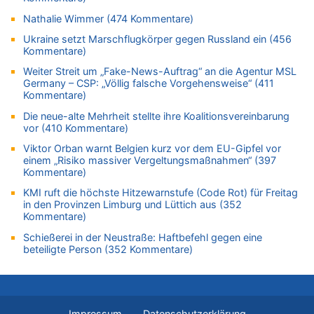
07.08.2026 - 01:03 von Hugo Egon Bernhard von Sinnen zu
Nathalie Wimmer (474 Kommentare)
Zweite Hitzewelle in diesem Sommer ist jetzt amtlich
Ukraine setzt Marschflugkörper gegen Russland ein (456
07.08.2026 - 00:50 von WK zu
Kommentare)
Wie kam es zur Ceuta-Krise?
Weiter Streit um „Fake-News-Auftrag“ an die Agentur MSL
07.08.2026 - 00:06 von 5/11 zu
Germany – CSP: „Völlig falsche Vorgehensweise“ (411
Kommentare)
Mehrere Menschen in Londons City niedergestochen
Die neue-alte Mehrheit stellte ihre Koalitionsvereinbarung
06.08.2026 - 23:53 von Foto Anneliese zu
vor (410 Kommentare)
Mehrere Menschen in Londons City niedergestochen
Viktor Orban warnt Belgien kurz vor dem EU-Gipfel vor
06.08.2026 - 23:25 von WK zu
einem „Risiko massiver Vergeltungsmaßnahmen“ (397
FIFA-Spitze demonstriert Einigkeit trotz Kritik und neuer
Kommentare)
Vorwürfe gegen Präsident Gianni Infantino
KMI ruft die höchste Hitzewarnstufe (Code Rot) für Freitag
06.08.2026 - 22:48 von DG zu
in den Provinzen Limburg und Lüttich aus (352
FIFA-Spitze demonstriert Einigkeit trotz Kritik und neuer
Kommentare)
Vorwürfe gegen Präsident Gianni Infantino
Schießerei in der Neustraße: Haftbefehl gegen eine
06.08.2026 - 22:07 von DR ALBERN zu
beteiligte Person (352 Kommentare)
FIFA-Spitze demonstriert Einigkeit trotz Kritik und neuer
Vorwürfe gegen Präsident Gianni Infantino
06.08.2026 - 21:27 von klar zu
Mehrere Menschen in Londons City niedergestochen
Impressum
Datenschutzerklärung