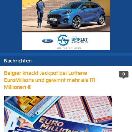
Nachrichten
Belgier knackt Jackpot bei Lotterie
0
EuroMillions und gewinnt mehr als 111
Millionen €