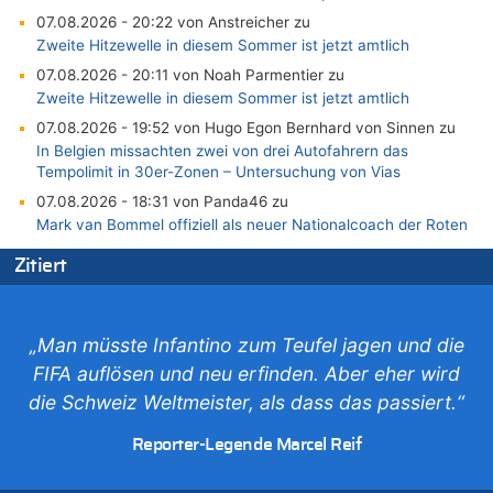
07.08.2026 - 20:22 von Anstreicher zu
Zweite Hitzewelle in diesem Sommer ist jetzt amtlich
07.08.2026 - 20:11 von Noah Parmentier zu
Zweite Hitzewelle in diesem Sommer ist jetzt amtlich
07.08.2026 - 19:52 von Hugo Egon Bernhard von Sinnen zu
In Belgien missachten zwei von drei Autofahrern das
Tempolimit in 30er-Zonen – Untersuchung von Vias
07.08.2026 - 18:31 von Panda46 zu
Mark van Bommel offiziell als neuer Nationalcoach der Roten
Teufel vorgestellt: „Ist mir eine große Ehre“
Zitiert
07.08.2026 - 17:56 von Mungo zu
Zweite Hitzewelle in diesem Sommer ist jetzt amtlich
07.08.2026 - 17:55 von M der Block zu
„Man müsste Infantino zum Teufel jagen und die
AS Eupen: „Keiner weiß, wohin die Reise geht…“
FIFA auflösen und neu erfinden. Aber eher wird
07.08.2026 - 16:38 von Joseph Meyer zu
die Schweiz Weltmeister, als dass das passiert.“
Wasserstand des Rheins in NRW so niedrig wie noch nie
07.08.2026 - 16:29 von Dax zu
Reporter-Legende Marcel Reif
In Belgien missachten zwei von drei Autofahrern das
Tempolimit in 30er-Zonen – Untersuchung von Vias