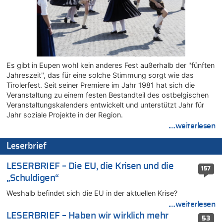
07.08.2026 - 12:43 von JoKrings zu
Zweite Hitzewelle in diesem Sommer ist jetzt amtlich
07.08.2026 - 12:31 von Fassungslos zu
In Belgien missachten zwei von drei Autofahrern das
Tempolimit in 30er-Zonen – Untersuchung von Vias
Es gibt in Eupen wohl kein anderes Fest außerhalb der "fünften
07.08.2026 - 11:31 von Zuhörer zu
Jahreszeit", das für eine solche Stimmung sorgt wie das
In Belgien missachten zwei von drei Autofahrern das
Tirolerfest. Seit seiner Premiere im Jahr 1981 hat sich die
Tempolimit in 30er-Zonen – Untersuchung von Vias
Veranstaltung zu einem festen Bestandteil des ostbelgischen
07.08.2026 - 11:23 von Dax zu
Veranstaltungskalenders entwickelt und unterstützt Jahr für
In Belgien missachten zwei von drei Autofahrern das
Jahr soziale Projekte in der Region.
Tempolimit in 30er-Zonen – Untersuchung von Vias
....weiterlesen
07.08.2026 - 11:20 von JoKrings zu
Leserbrief
In Belgien missachten zwei von drei Autofahrern das
Tempolimit in 30er-Zonen – Untersuchung von Vias
LESERBRIEF – Die EU, die Krisen und die
157
07.08.2026 - 11:15 von Dax zu
„Schuldigen“
Wie kam es zur Ceuta-Krise?
Weshalb befindet sich die EU in der aktuellen Krise?
07.08.2026 - 11:12 von Frage zu
Wasserstand des Rheins in NRW so niedrig wie noch nie
....weiterlesen
LESERBRIEF – Haben wir wirklich mehr
07.08.2026 - 10:29 von Soso zu
53