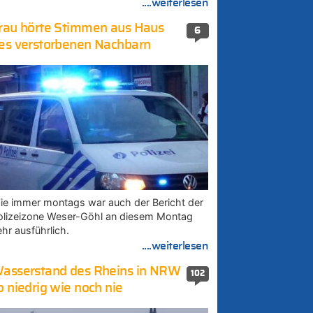
....weiterlesen
rau hörte Stimmen aus Haus
6
es verstorbenen Nachbarn
ie immer montags war auch der Bericht der
olizeizone Weser-Göhl an diesem Montag
ehr ausführlich.
....weiterlesen
asserstand des Rheins in NRW
102
o niedrig wie noch nie