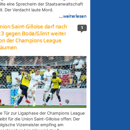
eilte eine Sprecherin der Staatsanwaltschaft
it. Der Verdacht laute Mord.
....weiterlesen
nion Saint-Gilloise darf nach
1
:3 gegen Bodø/Glimt weiter
on der Champions League
räumen
ie Tür zur Ligaphase der Champions League
eibt für die Union Saint-Gilloise offen: Der
elgische Vizemeister empfing am