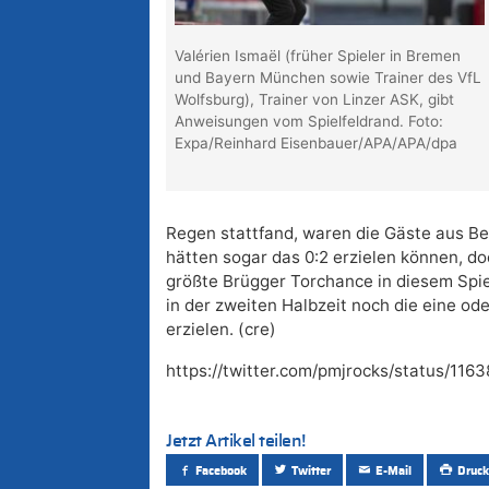
Valérien Ismaël (früher Spieler in Bremen
und Bayern München sowie Trainer des VfL
Wolfsburg), Trainer von Linzer ASK, gibt
Anweisungen vom Spielfeldrand. Foto:
Expa/Reinhard Eisenbauer/APA/APA/dpa
Regen stattfand, waren die Gäste aus Bel
hätten sogar das 0:2 erzielen können, do
größte Brügger Torchance in diesem Spiel
in der zweiten Halbzeit noch die eine od
erzielen. (cre)
https://twitter.com/pmjrocks/status/1
Jetzt Artikel teilen!
Facebook
Twitter
E-Mail
Druck