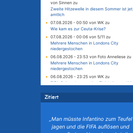
von Sinnen zu
Zweite Hitzewelle in diesem Sommer ist jet
amtlich
07.08.2026 - 00:50 von WK zu
Wie kam es zur Ceuta-Krise?
07.08.2026 - 00:06 von 5/11 zu
Mehrere Menschen in Londons City
niedergestochen
06.08.2026 - 23:53 von Foto Anneliese zu
Mehrere Menschen in Londons City
niedergestochen
06.08.2026 - 23:25 von WK zu
FIFA-Spitze demonstriert Einigkeit trotz Krit
und neuer Vorwürfe gegen Präsident Giann
Infantino
Zitiert
06.08.2026 - 22:48 von DG zu
FIFA-Spitze demonstriert Einigkeit trotz Krit
und neuer Vorwürfe gegen Präsident Giann
„Man müsste Infantino zum Teufel
Infantino
jagen und die FIFA auflösen und
06.08.2026 - 22:07 von DR ALBERN zu