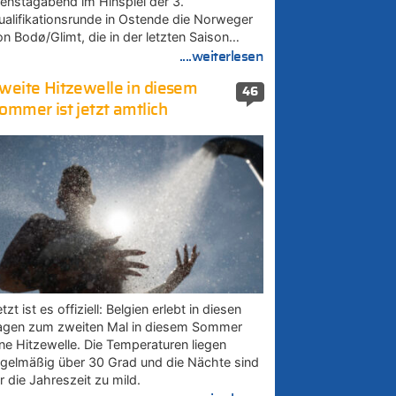
ienstagabend im Hinspiel der 3.
ualifikationsrunde in Ostende die Norweger
on Bodø/Glimt, die in der letzten Saison…
....weiterlesen
weite Hitzewelle in diesem
46
ommer ist jetzt amtlich
tzt ist es offiziell: Belgien erlebt in diesen
agen zum zweiten Mal in diesem Sommer
ine Hitzewelle. Die Temperaturen liegen
egelmäßig über 30 Grad und die Nächte sind
r die Jahreszeit zu mild.