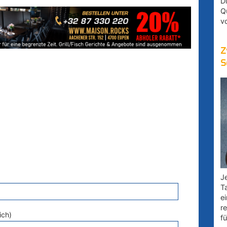
D
Q
v
Z
S
Je
T
e
r
ich)
fü