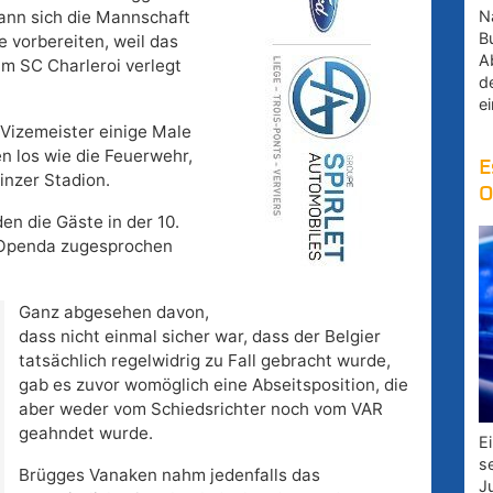
Na
kann sich die Mannschaft
B
e vorbereiten, weil das
A
im SC Charleroi verlegt
d
e
 Vizemeister einige Male
en los wie die Feuerwehr,
E
inzer Stadion.
O
den die Gäste in der 10.
 Openda zugesprochen
Ganz abgesehen davon,
dass nicht einmal sicher war, dass der Belgier
tatsächlich regelwidrig zu Fall gebracht wurde,
gab es zuvor womöglich eine Abseitsposition, die
aber weder vom Schiedsrichter noch vom VAR
geahndet wurde.
E
s
Brügges Vanaken nahm jedenfalls das
J