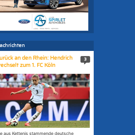
achrichten
urück an den Rhein: Hendrich
3
echselt zum 1. FC Köln
ie aus Kettenis stammende deutsche