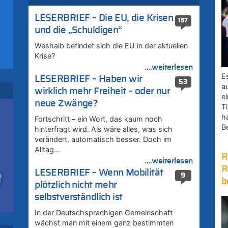
ik
i
LESERBRIEF – Die EU, die Krisen
157
und die „Schuldigen“
Weshalb befindet sich die EU in der aktuellen
Krise?
....weiterlesen
E
LESERBRIEF – Haben wir
zt
53
a
wirklich mehr Freiheit – oder nur
e
neue Zwänge?
u
Ti
zt
h
Fortschritt – ein Wort, das kaum noch
B
hinterfragt wird. Als wäre alles, was sich
verändert, automatisch besser. Doch im
Alltag…
R
uf
....weiterlesen
R
LESERBRIEF – Wenn Mobilität
9
b
plötzlich nicht mehr
selbstverständlich ist
In der Deutschsprachigen Gemeinschaft
wächst man mit einem ganz bestimmten