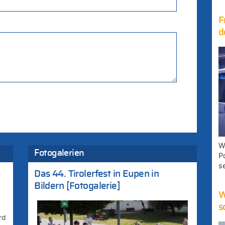
F
d
W
Fotogalerien
P
s
Das 44. Tirolerfest in Eupen in
Bildern [Fotogalerie]
W
s
rd