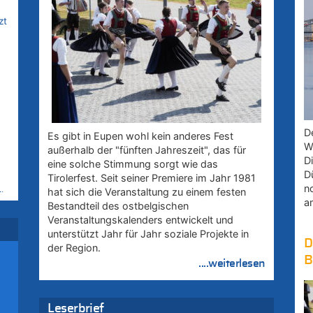
zt
D
Es gibt in Eupen wohl kein anderes Fest
W
außerhalb der "fünften Jahreszeit", das für
D
eine solche Stimmung sorgt wie das
D
Tirolerfest. Seit seiner Premiere im Jahr 1981
n
hat sich die Veranstaltung zu einem festen
ik
a
Bestandteil des ostbelgischen
i
Veranstaltungskalenders entwickelt und
unterstützt Jahr für Jahr soziale Projekte in
D
der Region.
ik
B
....weiterlesen
i
Leserbrief