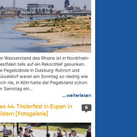
er Wasserstand des Rheins ist in Nordrhein-
estfalen teils auf ein Rekordtief gesunken.
ie Pegelstände in Duisburg-Ruhrort und
üsseldorf waren am Sonntag so niedrig wie
och nie, in Köln hatte der Pegelstand schon
m Samstag ein…
....weiterlesen
as 44. Tirolerfest in Eupen in
6
ildern [Fotogalerie]