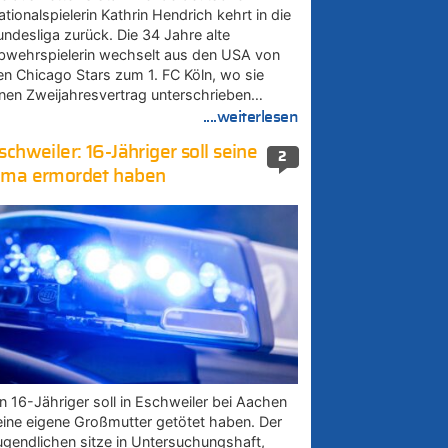
tionalspielerin Kathrin Hendrich kehrt in die
undesliga zurück. Die 34 Jahre alte
bwehrspielerin wechselt aus den USA von
en Chicago Stars zum 1. FC Köln, wo sie
inen Zweijahresvertrag unterschrieben…
....weiterlesen
schweiler: 16-Jähriger soll seine
2
ma ermordet haben
in 16-Jähriger soll in Eschweiler bei Aachen
eine eigene Großmutter getötet haben. Der
ugendlichen sitze in Untersuchungshaft,