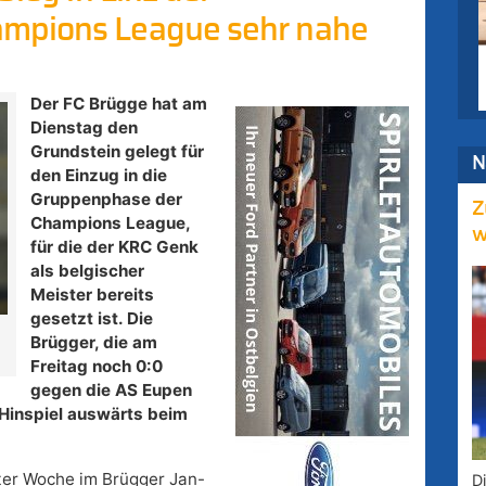
mpions League sehr nahe
Der FC Brügge hat am
Dienstag den
Grundstein gelegt für
N
den Einzug in die
Gruppenphase der
Z
Champions League,
w
für die der KRC Genk
als belgischer
Meister bereits
gesetzt ist. Die
Brügger, die am
Freitag noch 0:0
gegen die AS Eupen
-Hinspiel auswärts beim
ter Woche im Brügger Jan-
D