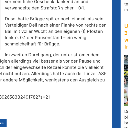
vermeintliche Geschenk dankend an und
t
verwandelte den Strafstoß sicher – 0:1.
m
Dusel hatte Brügge später noch einmal, als sein
Verteidiger Deli nach einer Flanke von rechts den
U
Ball mit voller Wucht an den eigenen (!) Pfosten
3
lenkte. 0:1 der Pausenstand – ein wenig
v
schmeichelhaft für Brügge.
t
Im zweiten Durchgang, der unter strömendem
gien allerdings viel besser als vor der Pause und
ch der eingewechselte Rezaei konnte die vielleicht
 nicht nutzen. Allerdings hatte auch der Linzer ASK
er andere Möglichkeit, wenigstens den Ausgleich zu
163892658332491782?s=21
D
bl
b
en