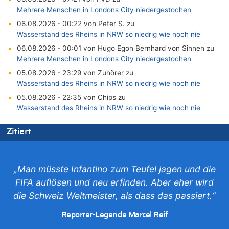
Mehrere Menschen in Londons City niedergestochen
06.08.2026 - 00:22 von Peter S. zu
Wasserstand des Rheins in NRW so niedrig wie noch nie
06.08.2026 - 00:01 von Hugo Egon Bernhard von Sinnen zu
Mehrere Menschen in Londons City niedergestochen
05.08.2026 - 23:29 von Zuhörer zu
Wasserstand des Rheins in NRW so niedrig wie noch nie
05.08.2026 - 22:35 von Chips zu
Wasserstand des Rheins in NRW so niedrig wie noch nie
05.08.2026 - 22:31 von Chips zu
Zitiert
Mehrere Menschen in Londons City niedergestochen
05.08.2026 - 22:18 von Kritisch denken zu
Mehrere Menschen in Londons City niedergestochen
„Man müsste Infantino zum Teufel jagen und die
05.08.2026 - 21:53 von Karli Dall zu
FIFA auflösen und neu erfinden. Aber eher wird
Mehrere Menschen in Londons City niedergestochen
die Schweiz Weltmeister, als dass das passiert.“
05.08.2026 - 21:15 von Joseph Meyer zu
Wasserstand des Rheins in NRW so niedrig wie noch nie
Reporter-Legende Marcel Reif
05.08.2026 - 21:10 von Ahja zu