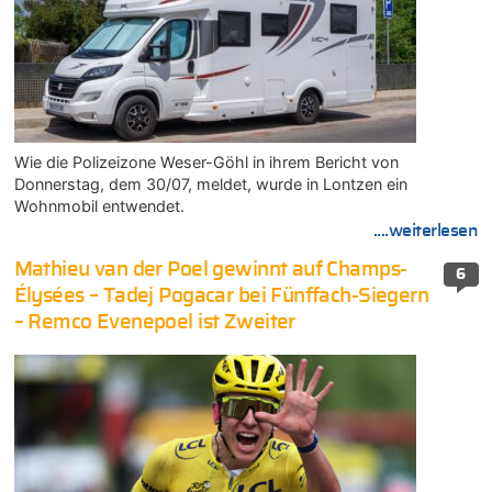
Wie die Polizeizone Weser-Göhl in ihrem Bericht von
Donnerstag, dem 30/07, meldet, wurde in Lontzen ein
Wohnmobil entwendet.
....weiterlesen
Mathieu van der Poel gewinnt auf Champs-
6
Élysées – Tadej Pogacar bei Fünffach-Siegern
– Remco Evenepoel ist Zweiter