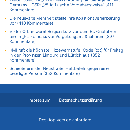
Paris 2024: Genau 40 Jahre nach Edgar Cüpper ist wieder ein
Germany – CSP: „Völlig falsche Vorgehensweise“ (411
Springreiter Fahnenträger der belgischen Olympia-Mannschaft
Kommentare)
05.08.2026 - 11:45 von JoKrings zu
Die neue-alte Mehrheit stellte ihre Koalitionsvereinbarung
Zweite Hitzewelle in diesem Sommer ist jetzt amtlich
vor (410 Kommentare)
05.08.2026 - 11:45 von N. A. Klar zu
Viktor Orban warnt Belgien kurz vor dem EU-Gipfel vor
Es gibt mmer mehr Fälle von Fahrerflucht in Belgien –
einem „Risiko massiver Vergeltungsmaßnahmen“ (397
Fußgänger und Radfahrer sind die häufigsten Opfer
Kommentare)
05.08.2026 - 11:43 von JoKrings zu
KMI ruft die höchste Hitzewarnstufe (Code Rot) für Freitag
in den Provinzen Limburg und Lüttich aus (352
Zweite Hitzewelle in diesem Sommer ist jetzt amtlich
Kommentare)
05.08.2026 - 11:41 von JoKrings zu
Schießerei in der Neustraße: Haftbefehl gegen eine
Wie kam es zur Ceuta-Krise?
beteiligte Person (352 Kommentare)
05.08.2026 - 11:35 von N. A. Klar zu
Es gibt mmer mehr Fälle von Fahrerflucht in Belgien –
Fußgänger und Radfahrer sind die häufigsten Opfer
05.08.2026 - 11:17 von Hubert F. zu
Impressum
Datenschutzerklärung
Zweite Hitzewelle in diesem Sommer ist jetzt amtlich
05.08.2026 - 11:07 von Willi Müller zu
Wie kam es zur Ceuta-Krise?
Desktop Version anfordern
05.08.2026 - 11:03 von ne Hondsjong zu