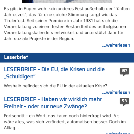
05.08.2026 - 17:00 von Chips zu
Es gibt in Eupen wohl kein anderes Fest außerhalb der "fünften
Wasserstand des Rheins in NRW so niedrig wie noch nie
Jahreszeit", das für eine solche Stimmung sorgt wie das
05.08.2026 - 17:00 von Dax zu
Tirolerfest. Seit seiner Premiere im Jahr 1981 hat sich die
Veranstaltung zu einem festen Bestandteil des ostbelgischen
Wie kam es zur Ceuta-Krise?
Veranstaltungskalenders entwickelt und unterstützt Jahr für
05.08.2026 - 16:51 von Chips zu
Jahr soziale Projekte in der Region.
Es gibt mmer mehr Fälle von Fahrerflucht in Belgien –
....weiterlesen
Fußgänger und Radfahrer sind die häufigsten Opfer
05.08.2026 - 16:47 von Hugo Egon Bernhard von Sinnen zu
Leserbrief
Wasserstand des Rheins in NRW so niedrig wie noch nie
05.08.2026 - 16:44 von JoKrings zu
LESERBRIEF – Die EU, die Krisen und die
157
Zweite Hitzewelle in diesem Sommer ist jetzt amtlich
„Schuldigen“
05.08.2026 - 16:14 von Patrick zu
Weshalb befindet sich die EU in der aktuellen Krise?
Viktor Orban warnt Belgien kurz vor dem EU-Gipfel vor einem
....weiterlesen
„Risiko massiver Vergeltungsmaßnahmen“
LESERBRIEF – Haben wir wirklich mehr
53
05.08.2026 - 16:08 von Politiker zu
Freiheit – oder nur neue Zwänge?
Warum die Waldbrände in Frankreich und Spanien Rekorde
brechen [Fragen & Antworten]
Fortschritt – ein Wort, das kaum noch hinterfragt wird. Als
wäre alles, was sich verändert, automatisch besser. Doch im
05.08.2026 - 15:59 von JoKrings zu
Alltag…
Wie kam es zur Ceuta-Krise?