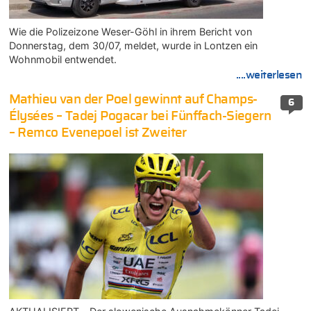
Wie die Polizeizone Weser-Göhl in ihrem Bericht von
Donnerstag, dem 30/07, meldet, wurde in Lontzen ein
Wohnmobil entwendet.
....weiterlesen
Mathieu van der Poel gewinnt auf Champs-
6
Élysées – Tadej Pogacar bei Fünffach-Siegern
– Remco Evenepoel ist Zweiter