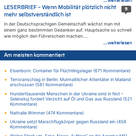
....weiterlesen
05.08.2026 - 14:38 von Beatrice Schins zu
LESERBRIEF – Wenn Mobilität plötzlich nicht
9
Auf Europa ist mal wieder Verlass [Zwischenruf]
mehr selbstverständlich ist
05.08.2026 - 14:25 von Willi Müller zu
In der Deutschsprachigen Gemeinschaft wächst man mit
Wasserstand des Rheins in NRW so niedrig wie noch nie
einem ganz bestimmten Gedanken auf: Hauptsache so schnell
05.08.2026 - 13:25 von Zuhörer zu
wie möglich den Führerschein machen….
Wasserstand des Rheins in NRW so niedrig wie noch nie
....weiterlesen
05.08.2026 - 13:22 von Der Alte zu
Zweite Hitzewelle in diesem Sommer ist jetzt amtlich
Am meisten kommentiert
05.08.2026 - 13:18 von Zuhörer zu
Zweite Hitzewelle in diesem Sommer ist jetzt amtlich
Elsenborn: Container für Flüchtlingslager (671 Kommentare)
05.08.2026 - 13:10 von Go Pferdchen, lauf Gallop zu
Terroranschlag in Berlin: Mutmaßlicher Attentäter in Mailand
Aachen ab 11. August wieder Mekka des Pferdesports –
erschossen (581 Kommentare)
Belgien setzt bei Reit-WM auf starke Springreiter
Hunderttausende Menschen in der Ukraine sind in Not –
05.08.2026 - 12:31 von Der Patriot zu
Selenskyj fordert Verzicht auf Öl und Gas aus Russland (521
Es gibt mmer mehr Fälle von Fahrerflucht in Belgien –
Kommentare)
Fußgänger und Radfahrer sind die häufigsten Opfer
Nathalie Wimmer (474 Kommentare)
05.08.2026 - 12:21 von Carine zu
Ukraine setzt Marschflugkörper gegen Russland ein (456
Wie kam es zur Ceuta-Krise?
Kommentare)
05.08.2026 - 11:53 von Ostbelgien Direkt zu
Weiter Streit um „Fake-News-Auftrag“ an die Agentur MSL