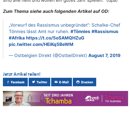
sind alle heiß und wollen ein gutes Jahr spielen.“ (dpa)
Zum Thema siehe auch folgenden Artikel auf OD:
„Vorwurf des Rassismus unbegründet“: Schalke-Chef
Tönnies lässt Amt nur ruhen.
#Tönnies
#Rassismus
#Afrika
https://t.co/5oSAMQHZuG
pic.twitter.com/HEiKq5BeWM
— Ostbelgien Direkt (@OstbelDirekt)
August 7, 2019
Jetzt Artikel teilen!
Facebook
Twitter
E-Mail
Drucken