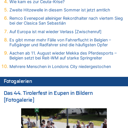
Wie kam es zur Ceuta-Krise?
06.08.2026 - 23:53 von Foto Anneliese zu
Zweite Hitzewelle in diesem Sommer ist jetzt amtlich
Mehrere Menschen in Londons City niedergestochen
Remco Evenepoel alleiniger Rekordhalter nach viertem Sieg
06.08.2026 - 23:25 von WK zu
bei der Clasica San Sebastián
FIFA-Spitze demonstriert Einigkeit trotz Kritik und neuer
Vorwürfe gegen Präsident Gianni Infantino
Auf Europa ist mal wieder Verlass [Zwischenruf]
06.08.2026 - 22:48 von DG zu
Es gibt mmer mehr Fälle von Fahrerflucht in Belgien –
FIFA-Spitze demonstriert Einigkeit trotz Kritik und neuer
Fußgänger und Radfahrer sind die häufigsten Opfer
Vorwürfe gegen Präsident Gianni Infantino
Aachen ab 11. August wieder Mekka des Pferdesports –
06.08.2026 - 22:07 von DR ALBERN zu
Belgien setzt bei Reit-WM auf starke Springreiter
FIFA-Spitze demonstriert Einigkeit trotz Kritik und neuer
Mehrere Menschen in Londons City niedergestochen
Vorwürfe gegen Präsident Gianni Infantino
06.08.2026 - 21:27 von klar zu
Fotogalerien
Mehrere Menschen in Londons City niedergestochen
06.08.2026 - 21:19 von Ach zu
Das 44. Tirolerfest in Eupen in Bildern
Zweite Hitzewelle in diesem Sommer ist jetzt amtlich
[Fotogalerie]
06.08.2026 - 21:16 von michlaustderaffe zu
Zweite Hitzewelle in diesem Sommer ist jetzt amtlich
06.08.2026 - 21:14 von Ach zu
Aachen ab 11. August wieder Mekka des Pferdesports –