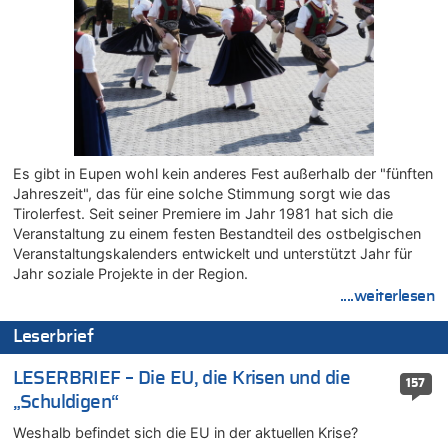
Belgien setzt bei Reit-WM auf starke Springreiter
06.08.2026 - 20:43 von 5/11 zu
Wasserstand des Rheins in NRW so niedrig wie noch nie
06.08.2026 - 20:35 von Wolfgang2 zu
Zurück an den Rhein: Hendrich wechselt zum 1. FC Köln
06.08.2026 - 20:16 von Panda46 zu
AS Eupen: „Keiner weiß, wohin die Reise geht…“
Es gibt in Eupen wohl kein anderes Fest außerhalb der "fünften
06.08.2026 - 19:17 von Guido Scholzen zu
Jahreszeit", das für eine solche Stimmung sorgt wie das
Zweite Hitzewelle in diesem Sommer ist jetzt amtlich
Tirolerfest. Seit seiner Premiere im Jahr 1981 hat sich die
06.08.2026 - 19:14 von JoKrings zu
Veranstaltung zu einem festen Bestandteil des ostbelgischen
Zweite Hitzewelle in diesem Sommer ist jetzt amtlich
Veranstaltungskalenders entwickelt und unterstützt Jahr für
06.08.2026 - 18:40 von Ostbelgien Direkt zu
Jahr soziale Projekte in der Region.
Felice Mazzu soll Cheftrainer der AS Eupen werden
....weiterlesen
06.08.2026 - 18:29 von Zahlen zählen Fakten zu
Leserbrief
Zweite Hitzewelle in diesem Sommer ist jetzt amtlich
06.08.2026 - 17:51 von ne Hondsjong zu
LESERBRIEF – Die EU, die Krisen und die
157
Zweite Hitzewelle in diesem Sommer ist jetzt amtlich
„Schuldigen“
06.08.2026 - 17:24 von Dax zu
Weshalb befindet sich die EU in der aktuellen Krise?
Zweite Hitzewelle in diesem Sommer ist jetzt amtlich