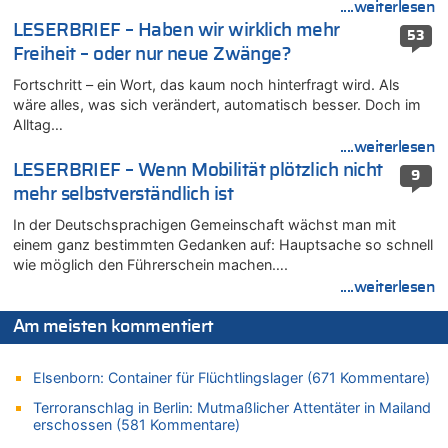
....weiterlesen
06.08.2026 - 17:23 von Hans L. zu
LESERBRIEF – Haben wir wirklich mehr
53
Zweite Hitzewelle in diesem Sommer ist jetzt amtlich
Freiheit – oder nur neue Zwänge?
06.08.2026 - 17:21 von Dax zu
Fortschritt – ein Wort, das kaum noch hinterfragt wird. Als
Zweite Hitzewelle in diesem Sommer ist jetzt amtlich
wäre alles, was sich verändert, automatisch besser. Doch im
06.08.2026 - 17:01 von Wahlstimme? zu
Alltag…
FIFA-Spitze demonstriert Einigkeit trotz Kritik und neuer
....weiterlesen
Vorwürfe gegen Präsident Gianni Infantino
LESERBRIEF – Wenn Mobilität plötzlich nicht
9
06.08.2026 - 16:53 von Frage zu
mehr selbstverständlich ist
Zweite Hitzewelle in diesem Sommer ist jetzt amtlich
In der Deutschsprachigen Gemeinschaft wächst man mit
06.08.2026 - 16:39 von Noah Parmentier zu
einem ganz bestimmten Gedanken auf: Hauptsache so schnell
Zweite Hitzewelle in diesem Sommer ist jetzt amtlich
wie möglich den Führerschein machen….
06.08.2026 - 16:36 von Noah Parmentier zu
....weiterlesen
Zweite Hitzewelle in diesem Sommer ist jetzt amtlich
06.08.2026 - 16:10 von Dax zu
Am meisten kommentiert
Wasserstand des Rheins in NRW so niedrig wie noch nie
06.08.2026 - 15:51 von SuperBoy zu
Elsenborn: Container für Flüchtlingslager (671 Kommentare)
Eschweiler: 16-Jähriger soll seine Oma ermordet haben
Terroranschlag in Berlin: Mutmaßlicher Attentäter in Mailand
06.08.2026 - 15:42 von PvD zu
erschossen (581 Kommentare)
Mehrere Menschen in Londons City niedergestochen