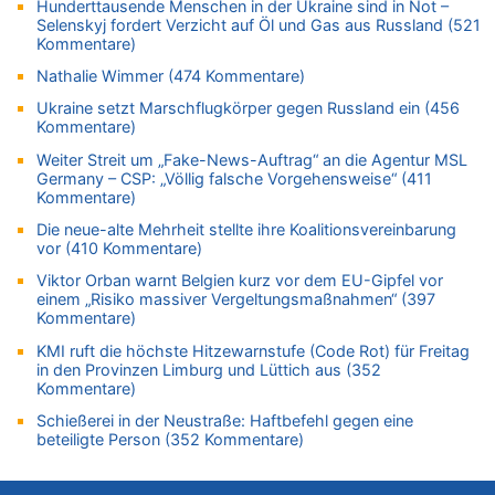
Hunderttausende Menschen in der Ukraine sind in Not –
06.08.2026 - 15:42 von Dax zu
Selenskyj fordert Verzicht auf Öl und Gas aus Russland (521
Kommentare)
Zweite Hitzewelle in diesem Sommer ist jetzt amtlich
06.08.2026 - 15:27 von ne Hondsjong zu
Nathalie Wimmer (474 Kommentare)
Zweite Hitzewelle in diesem Sommer ist jetzt amtlich
Ukraine setzt Marschflugkörper gegen Russland ein (456
06.08.2026 - 14:57 von Hugo Egon Bernhard von Sinnen zu
Kommentare)
Zweite Hitzewelle in diesem Sommer ist jetzt amtlich
Weiter Streit um „Fake-News-Auftrag“ an die Agentur MSL
Germany – CSP: „Völlig falsche Vorgehensweise“ (411
06.08.2026 - 14:51 von Ostbelgien Direkt zu
Kommentare)
Zurück an den Rhein: Hendrich wechselt zum 1. FC Köln
Die neue-alte Mehrheit stellte ihre Koalitionsvereinbarung
06.08.2026 - 14:46 von Hugo Egon Bernhard von Sinnen zu
vor (410 Kommentare)
Frau hörte Stimmen aus Haus des verstorbenen Nachbarn
Viktor Orban warnt Belgien kurz vor dem EU-Gipfel vor
06.08.2026 - 14:44 von Coralie zu
einem „Risiko massiver Vergeltungsmaßnahmen“ (397
Zweite Hitzewelle in diesem Sommer ist jetzt amtlich
Kommentare)
06.08.2026 - 14:41 von Coralie zu
KMI ruft die höchste Hitzewarnstufe (Code Rot) für Freitag
Zweite Hitzewelle in diesem Sommer ist jetzt amtlich
in den Provinzen Limburg und Lüttich aus (352
Kommentare)
06.08.2026 - 14:26 von Hugo Egon Bernhard von Sinnen zu
Zweite Hitzewelle in diesem Sommer ist jetzt amtlich
Schießerei in der Neustraße: Haftbefehl gegen eine
beteiligte Person (352 Kommentare)
06.08.2026 - 14:11 von Dax zu
Zweite Hitzewelle in diesem Sommer ist jetzt amtlich