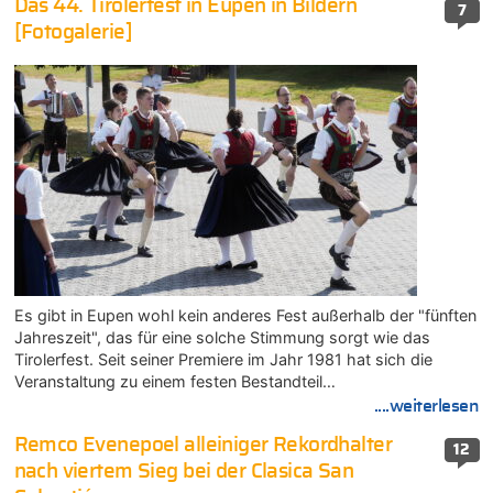
Das 44. Tirolerfest in Eupen in Bildern
7
[Fotogalerie]
Es gibt in Eupen wohl kein anderes Fest außerhalb der "fünften
Jahreszeit", das für eine solche Stimmung sorgt wie das
Tirolerfest. Seit seiner Premiere im Jahr 1981 hat sich die
Veranstaltung zu einem festen Bestandteil…
....weiterlesen
Remco Evenepoel alleiniger Rekordhalter
12
nach viertem Sieg bei der Clasica San