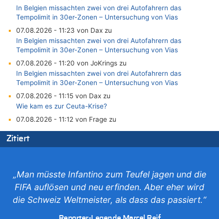
In Belgien missachten zwei von drei Autofahrern das
Tempolimit in 30er-Zonen – Untersuchung von Vias
07.08.2026 - 11:23 von Dax zu
In Belgien missachten zwei von drei Autofahrern das
Tempolimit in 30er-Zonen – Untersuchung von Vias
07.08.2026 - 11:20 von JoKrings zu
In Belgien missachten zwei von drei Autofahrern das
Tempolimit in 30er-Zonen – Untersuchung von Vias
07.08.2026 - 11:15 von Dax zu
Wie kam es zur Ceuta-Krise?
07.08.2026 - 11:12 von Frage zu
Wasserstand des Rheins in NRW so niedrig wie noch nie
Zitiert
07.08.2026 - 10:29 von Soso zu
Aachen ab 11. August wieder Mekka des Pferdesports –
Belgien setzt bei Reit-WM auf starke Springreiter
„Man müsste Infantino zum Teufel jagen und die
07.08.2026 - 10:23 von Opa zu
FIFA auflösen und neu erfinden. Aber eher wird
In Belgien missachten zwei von drei Autofahrern das
Tempolimit in 30er-Zonen – Untersuchung von Vias
die Schweiz Weltmeister, als dass das passiert.“
07.08.2026 - 10:05 von Ostbelgien Direkt zu
Reporter-Legende Marcel Reif
Soll Belgien Tempolimit auf Autobahnen erhöhen? – In