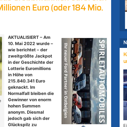
illionen Euro (oder 184 Mio.
AKTUALISIERT – Am
N
10. Mai 2022 wurde –
wie berichtet – der
K
zweitgrößte Jackpot
u
in der Geschichte der
Lotterie Euromillions
in Höhe von
215.840.341 Euro
geknackt. Im
Normalfall bleiben die
Gewinner von enorm
e
hohen Summen
anonym. Diesmal
jedoch gab sich der
Glückspilz zu
E