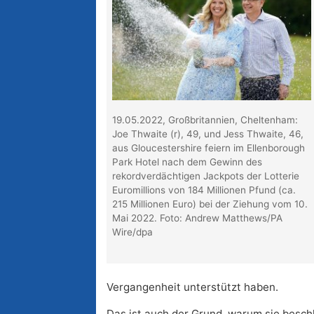
19.05.2022, Großbritannien, Cheltenham:
Joe Thwaite (r), 49, und Jess Thwaite, 46,
aus Gloucestershire feiern im Ellenborough
Park Hotel nach dem Gewinn des
rekordverdächtigen Jackpots der Lotterie
Euromillions von 184 Millionen Pfund (ca.
215 Millionen Euro) bei der Ziehung vom 10.
Mai 2022. Foto: Andrew Matthews/PA
Wire/dpa
Vergangenheit unterstützt haben.
Das ist auch der Grund, warum sie beschl