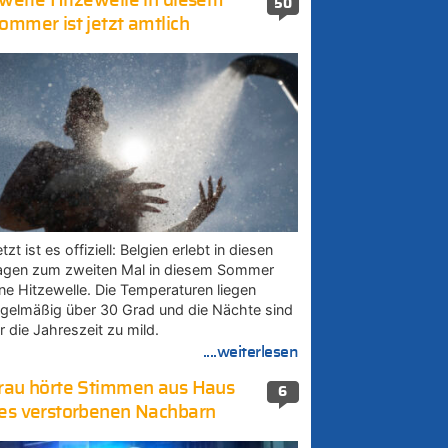
weite Hitzewelle in diesem
50
ommer ist jetzt amtlich
tzt ist es offiziell: Belgien erlebt in diesen
agen zum zweiten Mal in diesem Sommer
ine Hitzewelle. Die Temperaturen liegen
egelmäßig über 30 Grad und die Nächte sind
r die Jahreszeit zu mild.
....weiterlesen
rau hörte Stimmen aus Haus
6
es verstorbenen Nachbarn