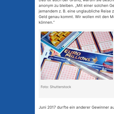
anonym zu bleiben. „Mit einer solchen G
jemandem z. B. eine unglaubliche Reise 
Geld genau kommt. Wir wollen mit den Me
können.“
Foto: Shutterstock
Juni 2017 durfte ein anderer Gewinner au