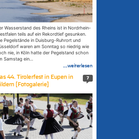
er Wasserstand des Rheins ist in Nordrhein-
estfalen teils auf ein Rekordtief gesunken.
ie Pegelstände in Duisburg-Ruhrort und
üsseldorf waren am Sonntag so niedrig wie
och nie, in Köln hatte der Pegelstand schon
m Samstag ein…
....weiterlesen
as 44. Tirolerfest in Eupen in
7
ildern [Fotogalerie]