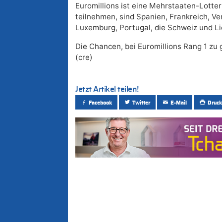
Euromillions ist eine Mehrstaaten-Lotter
teilnehmen, sind Spanien, Frankreich, Ver
Luxemburg, Portugal, die Schweiz und Li
Die Chancen, bei Euromillions Rang 1 zu 
(cre)
Jetzt Artikel teilen!
Facebook
Twitter
E-Mail
Druck