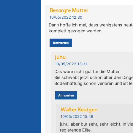
Besorgte Mutter
10/05/2022 12:30
Dann hoffe ich mal, dass wenigstens heut
komplett gezogen werden.
Antworten
juhu
10/05/2022 13:31
Das wäre nicht gut für die Mutter.
Sie schwebt jetzt schon über den Dinge
Bodenhaftung schon verloren und ist l
Antworten
Walter Keutgen
10/05/2022 15:46
juhu, aber bur sehr, sehr leicht. In 
regierende Elite.