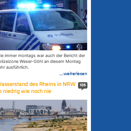
ie immer montags war auch der Bericht der
olizeizone Weser-Göhl an diesem Montag
ehr ausführlich.
....weiterlesen
asserstand des Rheins in NRW
105
o niedrig wie noch nie