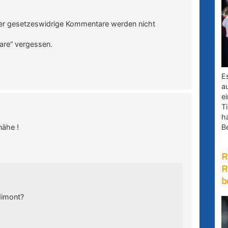
oder gesetzeswidrige Kommentare werden nicht
are“ vergessen.
E
a
e
Ti
h
nähe !
B
R
R
b
dimont?