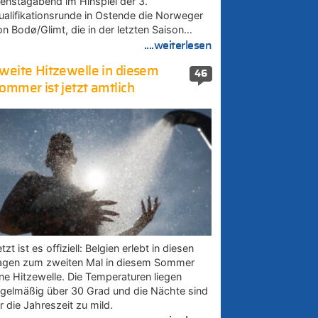
ienstagabend im Hinspiel der 3.
ualifikationsrunde in Ostende die Norweger
on Bodø/Glimt, die in der letzten Saison…
....weiterlesen
weite Hitzewelle in diesem
46
ommer ist jetzt amtlich
tzt ist es offiziell: Belgien erlebt in diesen
agen zum zweiten Mal in diesem Sommer
ine Hitzewelle. Die Temperaturen liegen
egelmäßig über 30 Grad und die Nächte sind
r die Jahreszeit zu mild.