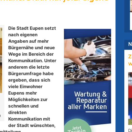
Die Stadt Eupen setzt
nach eigenen
Angaben auf mehr
N
Bürgernähe und neue
Wege im Bereich der
Z
Kommunikation. Unter
w
anderem die letzte
Bürgerumfrage habe
ergeben, dass sich
viele Einwohner
Eupens mehr
Möglichkeiten zur
schnellen und
direkten
D
Kommunikation mit
der Stadt wünschten,
D
mitteilung.