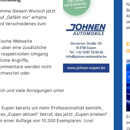
Na
B
komme diesem Wunsch jetzt
A
uf „Gefällt mir“ erhalte
d
und Verschiedenes zum
e
tische Webseite
E
 aber eine zusätzliche
O
n respektvollen Umgang
liche Angriffe,
Kommentare werden nicht
antwortet oder
uch und viele Anregungen unter
t Eupen bereits um mehr Professionalität bemüht,
tes „Eupen aktuell“ betraf, das jetzt „Eupen erleben“
E
in einer Auflage von 10.300 Exemplaren. (cre)
s
J