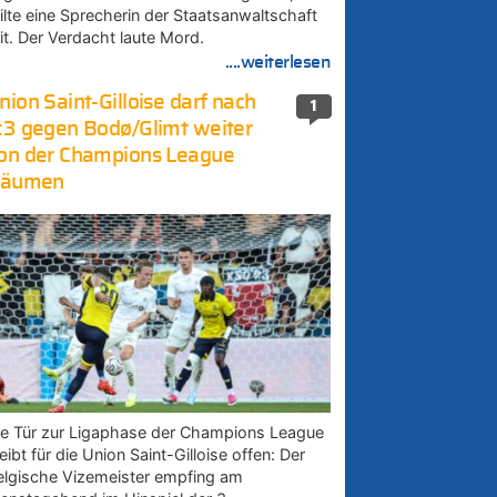
eilte eine Sprecherin der Staatsanwaltschaft
it. Der Verdacht laute Mord.
....weiterlesen
nion Saint-Gilloise darf nach
1
:3 gegen Bodø/Glimt weiter
on der Champions League
räumen
ie Tür zur Ligaphase der Champions League
eibt für die Union Saint-Gilloise offen: Der
elgische Vizemeister empfing am