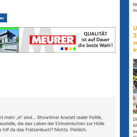
t
m
en
U
3
v
t
t mehr „in“ sind… Showtime! Anstatt realer Politik.
D
Baustelle, die das Leben der Einheimischen zur Hölle
bl
 hilf da das Fratzenbuch? Nichts. Peinlich.
b