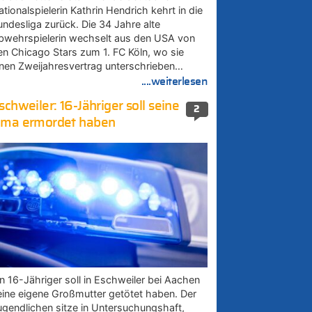
tionalspielerin Kathrin Hendrich kehrt in die
undesliga zurück. Die 34 Jahre alte
bwehrspielerin wechselt aus den USA von
en Chicago Stars zum 1. FC Köln, wo sie
inen Zweijahresvertrag unterschrieben…
....weiterlesen
schweiler: 16-Jähriger soll seine
2
ma ermordet haben
in 16-Jähriger soll in Eschweiler bei Aachen
eine eigene Großmutter getötet haben. Der
ugendlichen sitze in Untersuchungshaft,