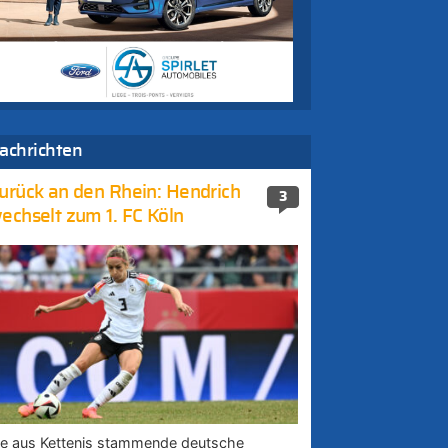
achrichten
urück an den Rhein: Hendrich
3
echselt zum 1. FC Köln
ie aus Kettenis stammende deutsche