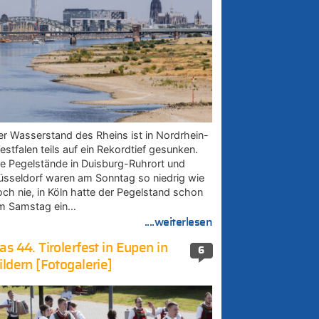
er Wasserstand des Rheins ist in Nordrhein-
estfalen teils auf ein Rekordtief gesunken.
ie Pegelstände in Duisburg-Ruhrort und
üsseldorf waren am Sonntag so niedrig wie
och nie, in Köln hatte der Pegelstand schon
m Samstag ein…
....weiterlesen
as 44. Tirolerfest in Eupen in
6
ildern [Fotogalerie]