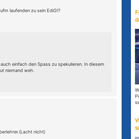
aufm laufenden zu sein EdiG!?
F
d
 auch einfach den Spass zu spekulieren. In diesem
 tut niemand weh.
W
P
s
W
s
berlehrer.(Lacht nicht)