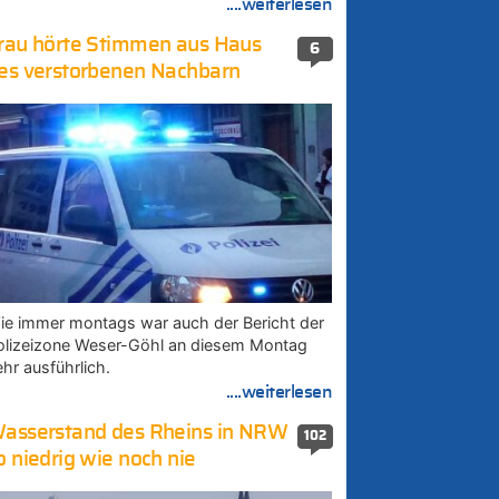
....weiterlesen
rau hörte Stimmen aus Haus
6
es verstorbenen Nachbarn
ie immer montags war auch der Bericht der
olizeizone Weser-Göhl an diesem Montag
ehr ausführlich.
....weiterlesen
asserstand des Rheins in NRW
102
o niedrig wie noch nie