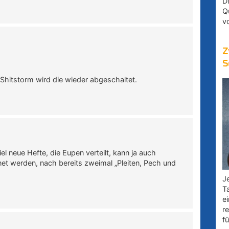
D
Q
v
Z
S
Shitstorm wird die wieder abgeschaltet.
l neue Hefte, die Eupen verteilt, kann ja auch
et werden, nach bereits zweimal „Pleiten, Pech und
Je
T
e
r
fü