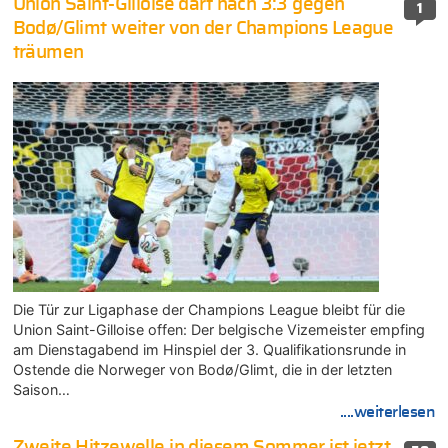
Union Saint-Gilloise darf nach 3:3 gegen
1
Bodø/Glimt weiter von der Champions League
träumen
Die Tür zur Ligaphase der Champions League bleibt für die
Union Saint-Gilloise offen: Der belgische Vizemeister empfing
am Dienstagabend im Hinspiel der 3. Qualifikationsrunde in
Ostende die Norweger von Bodø/Glimt, die in der letzten
Saison…
....weiterlesen
Zweite Hitzewelle in diesem Sommer ist jetzt