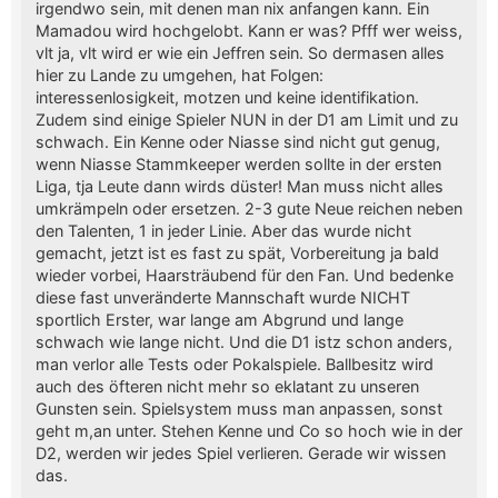
irgendwo sein, mit denen man nix anfangen kann. Ein
Mamadou wird hochgelobt. Kann er was? Pfff wer weiss,
vlt ja, vlt wird er wie ein Jeffren sein. So dermasen alles
hier zu Lande zu umgehen, hat Folgen:
interessenlosigkeit, motzen und keine identifikation.
Zudem sind einige Spieler NUN in der D1 am Limit und zu
schwach. Ein Kenne oder Niasse sind nicht gut genug,
wenn Niasse Stammkeeper werden sollte in der ersten
Liga, tja Leute dann wirds düster! Man muss nicht alles
umkrämpeln oder ersetzen. 2-3 gute Neue reichen neben
den Talenten, 1 in jeder Linie. Aber das wurde nicht
gemacht, jetzt ist es fast zu spät, Vorbereitung ja bald
wieder vorbei, Haarsträubend für den Fan. Und bedenke
diese fast unveränderte Mannschaft wurde NICHT
sportlich Erster, war lange am Abgrund und lange
schwach wie lange nicht. Und die D1 istz schon anders,
man verlor alle Tests oder Pokalspiele. Ballbesitz wird
auch des öfteren nicht mehr so eklatant zu unseren
Gunsten sein. Spielsystem muss man anpassen, sonst
geht m,an unter. Stehen Kenne und Co so hoch wie in der
D2, werden wir jedes Spiel verlieren. Gerade wir wissen
das.