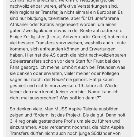
nachvollziehbar wären, effektive Verstärkungen sind.
Kein regionaler Transfer, ja nicht einmal ein Europäer. Es
sind nur blutjunge, talentierte, aber für D1 unerfahrene
Afrikaner oder Kataris angeheuert worden, um einen
guten Zweitligakader etwas in der Breite aufzustocken.
Einige Zeitligisten (Lierse, Antwerp oder Cercle) haben da
viel bessere Transfers vorzuweisen, weshalb auch Leute
kommen, sich anfreunden können und Erwartungen
haben. Hier hat die AS durch die nicht nachvollziehbaren
Spielertransfers schon vor dem Start für Frust bei den
Fans gesorgt. Ich meine, umhört euch bei Freunden was
sie denken oder erwarten, vieler meiner oder Kollegen
sagen nur noch: der Neue? nie gehört. Hat ja kaum
gespielt und nichts vorzuweisen. 19 Jahre alt. Wieder
keiner den man kennt, keiner von hier. Name kann ich
nicht mal aussprechen? Was soll ich damit?“
So denken viele. Man MUSS Aspire Talente ausbilden,
zeigen und fördern. Ist das Projekt. Bis da gut. Dann holt
3-4 regionale gestandene Profis um sie zu führen und
einzurahmen. Aber verdammt nochmal, die nicht Aspire
Transfers dürfen nicht auch noch junge Südländer von