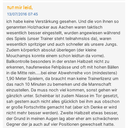
tut mir leid,
13/07/2016 07:45
ich habe keine Verstärkung gesehen. Und die von ihnen so
genannten Holzhacker aus Aachen waren taktisch
wesentlich besser eingestellt, wurden angewiesen während
des Spiels (unser Trainer steht teilnahmslos da), waren
wesentlich spritziger und auch schneller als unsere Jungs.
Zudem körperlich absolut überlegen (der kleine
Mouchamps konnte einem schon leidtun da vorne).
Ballkontrolle besonders in der ersten Halbzeit nicht zu
erkennen, haufenweise Fehlpässe und oft mit hohen Bällen
in die Mitte rein…..bei einer Abwehrreihe von (mindestens)
1,90 Meter Spielern, da braucht man keine Trainerlizenz um
das nach 10 Minuten zu bemerken und die Mannschaft
einzustellen. Da muss noch viel kommen, sonst gehen wir
gänzlich unter. Scheinbar ist zudem Niasse im Tor gesetzt,
sah gestern auch nicht alles glücklich bei ihm aus obschon
er große Fortschritte gemacht hat (aber ich Denke er wird
nicht mehr besser werden). Zweite Halbzeit etwas besser,
der Grund in meinen Augen lag aber eher am schwächeren
Gegner der ja auch auf vier Positionen gewechselt hatte.