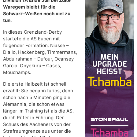
Division 1A Ende Juli bei Zulte
Waregem bleibt für die
Schwarz-Weißen noch viel zu
tun.
In dieses Grenzland-Derby
startete die AS Eupen mit
folgender Formation: Niasse –
Diallo, Hackenberg, Timmermans,
Abdulrahman – Dufour, Ocansey,
Garcia, Onyekuru – Cases,
Mouchamps.
Die erste Halbzeit ist schnell
erzählt: Sie begann furios, denn
schon nach 5 Minuten ging die
Alemannia, die schon etwas
länger im Training ist als die AS,
durch Rüter in Führung. Der
Schuss des Aacheners von der
Strafraumgrenze aus unter die