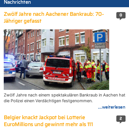
Nachrichten
Zwölf Jahre nach Aachener Bankraub: 70-
0
Jähriger gefasst
Zwölf Jahre nach einem spektakulären Bankraub in Aachen hat
die Polizei einen Verdächtigen festgenommen.
....weiterlesen
Belgier knackt Jackpot bei Lotterie
2
EuroMillions und gewinnt mehr als 111