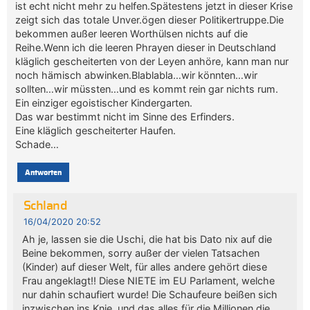
ist echt nicht mehr zu helfen.Spätestens jetzt in dieser Krise
zeigt sich das totale Unver.ögen dieser Politikertruppe.Die
bekommen außer leeren Worthülsen nichts auf die
Reihe.Wenn ich die leeren Phrayen dieser in Deutschland
kläglich gescheiterten von der Leyen anhöre, kann man nur
noch hämisch abwinken.Blablabla…wir könnten…wir
sollten…wir müssten…und es kommt rein gar nichts rum.
Ein einziger egoistischer Kindergarten.
Das war bestimmt nicht im Sinne des Erfinders.
Eine kläglich gescheiterter Haufen.
Schade…
Antworten
Schland
16/04/2020 20:52
Ah je, lassen sie die Uschi, die hat bis Dato nix auf die
Beine bekommen, sorry außer der vielen Tatsachen
(Kinder) auf dieser Welt, für alles andere gehört diese
Frau angeklagt!! Diese NIETE im EU Parlament, welche
nur dahin schaufiert wurde! Die Schaufeure beißen sich
inzwischen ins Knie, und das alles für die Millionen die