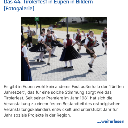
Das 44. Tirolerfest in Eupen in Bildern
08.08.2026 - 11:08 von Hans zu
[Fotogalerie]
Aachen ab 11. August wieder Mekka des Pferdesports –
Belgien setzt bei Reit-WM auf starke Springreiter
08.08.2026 - 10:21 von Hugo Egon Bernhard von Sinnen zu
In Belgien missachten zwei von drei Autofahrern das
Tempolimit in 30er-Zonen – Untersuchung von Vias
08.08.2026 - 10:07 von Hugo Egon Bernhard von Sinnen zu
Wie kam es zur Ceuta-Krise?
08.08.2026 - 09:27 von Ermitler zu
Eschweiler: 16-Jähriger soll seine Oma ermordet haben
08.08.2026 - 09:24 von Ermitler zu
Mehrere Menschen in Londons City niedergestochen
Es gibt in Eupen wohl kein anderes Fest außerhalb der "fünften
08.08.2026 - 09:20 von Ermitler zu
Jahreszeit", das für eine solche Stimmung sorgt wie das
AS Eupen: „Keiner weiß, wohin die Reise geht…“
Tirolerfest. Seit seiner Premiere im Jahr 1981 hat sich die
08.08.2026 - 09:02 von Detlef zu
Veranstaltung zu einem festen Bestandteil des ostbelgischen
In Belgien missachten zwei von drei Autofahrern das
Veranstaltungskalenders entwickelt und unterstützt Jahr für
Tempolimit in 30er-Zonen – Untersuchung von Vias
Jahr soziale Projekte in der Region.
08.08.2026 - 08:50 von Mungo zu
....weiterlesen
Zweite Hitzewelle in diesem Sommer ist jetzt amtlich