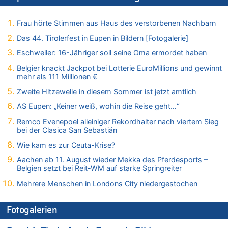
Leipzig, Mechernich und die Frage: Wer steckt hinter den
Drohnen mit Strengstoff? War es Russland?
Frau hörte Stimmen aus Haus des verstorbenen Nachbarn
08.08.2026 - 14:29 von Achso Dax zu
Das 44. Tirolerfest in Eupen in Bildern [Fotogalerie]
In Belgien missachten zwei von drei Autofahrern das
Tempolimit in 30er-Zonen – Untersuchung von Vias
Eschweiler: 16-Jähriger soll seine Oma ermordet haben
08.08.2026 - 13:23 von Hugo Egon Bernhard von Sinnen zu
Belgier knackt Jackpot bei Lotterie EuroMillions und gewinnt
Leipzig, Mechernich und die Frage: Wer steckt hinter den
mehr als 111 Millionen €
Drohnen mit Strengstoff? War es Russland?
Zweite Hitzewelle in diesem Sommer ist jetzt amtlich
08.08.2026 - 13:03 von WK zu
AS Eupen: „Keiner weiß, wohin die Reise geht…“
Kollision zwischen Autofahrer und Radfahrer an RAVeL-Weg
Remco Evenepoel alleiniger Rekordhalter nach viertem Sieg
08.08.2026 - 12:56 von WK zu
bei der Clasica San Sebastián
Wasserstand des Rheins in NRW so niedrig wie noch nie
Wie kam es zur Ceuta-Krise?
08.08.2026 - 12:29 von WK zu
In Belgien missachten zwei von drei Autofahrern das
Aachen ab 11. August wieder Mekka des Pferdesports –
Tempolimit in 30er-Zonen – Untersuchung von Vias
Belgien setzt bei Reit-WM auf starke Springreiter
08.08.2026 - 12:01 von Hugo Egon Bernhard von Sinnen zu
Mehrere Menschen in Londons City niedergestochen
Zurück an den Rhein: Hendrich wechselt zum 1. FC Köln
08.08.2026 - 11:39 von Dax zu
Fotogalerien
In Belgien missachten zwei von drei Autofahrern das
Tempolimit in 30er-Zonen – Untersuchung von Vias