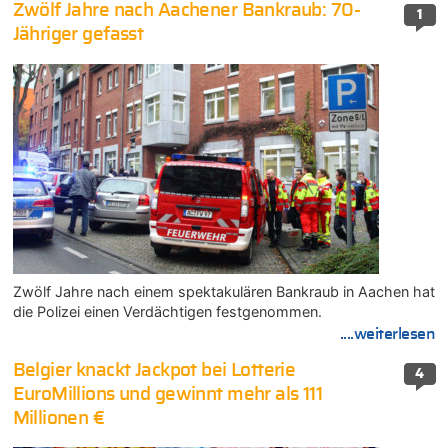
Zwölf Jahre nach Aachener Bankraub: 70-
1
Jähriger gefasst
Zwölf Jahre nach einem spektakulären Bankraub in Aachen hat
die Polizei einen Verdächtigen festgenommen.
....weiterlesen
Belgier knackt Jackpot bei Lotterie
4
EuroMillions und gewinnt mehr als 111
Millionen €