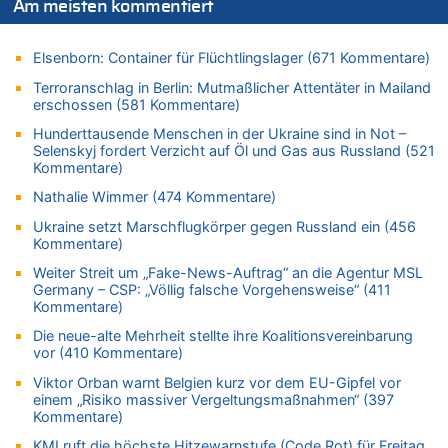
07.08.2026 - 22:03 von Ach zu
Am meisten kommentiert
Aachen ab 11. August wieder Mekka des Pferdesports –
Belgien setzt bei Reit-WM auf starke Springreiter
Elsenborn: Container für Flüchtlingslager (671 Kommentare)
07.08.2026 - 20:57 von michlaustderaffe zu
Terroranschlag in Berlin: Mutmaßlicher Attentäter in Mailand
Zweite Hitzewelle in diesem Sommer ist jetzt amtlich
erschossen (581 Kommentare)
07.08.2026 - 20:22 von Anstreicher zu
Hunderttausende Menschen in der Ukraine sind in Not –
Zweite Hitzewelle in diesem Sommer ist jetzt amtlich
Selenskyj fordert Verzicht auf Öl und Gas aus Russland (521
07.08.2026 - 20:11 von Noah Parmentier zu
Kommentare)
Zweite Hitzewelle in diesem Sommer ist jetzt amtlich
Nathalie Wimmer (474 Kommentare)
07.08.2026 - 19:52 von Hugo Egon Bernhard von Sinnen zu
Ukraine setzt Marschflugkörper gegen Russland ein (456
In Belgien missachten zwei von drei Autofahrern das
Kommentare)
Tempolimit in 30er-Zonen – Untersuchung von Vias
Weiter Streit um „Fake-News-Auftrag“ an die Agentur MSL
07.08.2026 - 18:31 von Panda46 zu
Germany – CSP: „Völlig falsche Vorgehensweise“ (411
Mark van Bommel offiziell als neuer Nationalcoach der Roten
Kommentare)
Teufel vorgestellt: „Ist mir eine große Ehre“
Die neue-alte Mehrheit stellte ihre Koalitionsvereinbarung
07.08.2026 - 17:56 von Mungo zu
vor (410 Kommentare)
Zweite Hitzewelle in diesem Sommer ist jetzt amtlich
Viktor Orban warnt Belgien kurz vor dem EU-Gipfel vor
07.08.2026 - 17:55 von M der Block zu
einem „Risiko massiver Vergeltungsmaßnahmen“ (397
AS Eupen: „Keiner weiß, wohin die Reise geht…“
Kommentare)
07.08.2026 - 16:38 von Joseph Meyer zu
KMI ruft die höchste Hitzewarnstufe (Code Rot) für Freitag