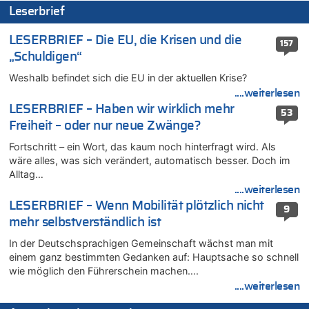
Leserbrief
08.08.2026 - 08:45 von besserwisser zu
Belgier knackt Jackpot bei Lotterie EuroMillions und gewinnt
LESERBRIEF – Die EU, die Krisen und die
mehr als 111 Millionen €
157
„Schuldigen“
08.08.2026 - 08:00 von Strolch zu
AS Eupen: „Keiner weiß, wohin die Reise geht…“
Weshalb befindet sich die EU in der aktuellen Krise?
08.08.2026 - 05:07 von Marcel Scholzen Eimerscheid zu
....weiterlesen
In Belgien missachten zwei von drei Autofahrern das
LESERBRIEF – Haben wir wirklich mehr
53
Tempolimit in 30er-Zonen – Untersuchung von Vias
Freiheit – oder nur neue Zwänge?
08.08.2026 - 02:19 von Peter S. zu
Fortschritt – ein Wort, das kaum noch hinterfragt wird. Als
In Belgien missachten zwei von drei Autofahrern das
wäre alles, was sich verändert, automatisch besser. Doch im
Tempolimit in 30er-Zonen – Untersuchung von Vias
Alltag…
08.08.2026 - 00:26 von klar zu
....weiterlesen
Mehrere Menschen in Londons City niedergestochen
LESERBRIEF – Wenn Mobilität plötzlich nicht
9
07.08.2026 - 23:52 von Hans L. zu
mehr selbstverständlich ist
Aachen ab 11. August wieder Mekka des Pferdesports –
In der Deutschsprachigen Gemeinschaft wächst man mit
Belgien setzt bei Reit-WM auf starke Springreiter
einem ganz bestimmten Gedanken auf: Hauptsache so schnell
07.08.2026 - 22:12 von Pitstop zu
wie möglich den Führerschein machen….
Mark van Bommel offiziell als neuer Nationalcoach der Roten
....weiterlesen
Teufel vorgestellt: „Ist mir eine große Ehre“