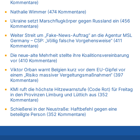
Kommentare)
Mehrere Menschen in Londons City niedergestochen
05.08.2026 - 19:57 von michlaustderaffe zu
Nathalie Wimmer (474 Kommentare)
Zweite Hitzewelle in diesem Sommer ist jetzt amtlich
Ukraine setzt Marschflugkörper gegen Russland ein (456
Kommentare)
05.08.2026 - 19:50 von Pferd und Wagen zu
Aachen ab 11. August wieder Mekka des Pferdesports –
Weiter Streit um „Fake-News-Auftrag“ an die Agentur MSL
Belgien setzt bei Reit-WM auf starke Springreiter
Germany – CSP: „Völlig falsche Vorgehensweise“ (411
Kommentare)
05.08.2026 - 19:40 von Mungo zu
Es gibt mmer mehr Fälle von Fahrerflucht in Belgien –
Die neue-alte Mehrheit stellte ihre Koalitionsvereinbarung
Fußgänger und Radfahrer sind die häufigsten Opfer
vor (410 Kommentare)
05.08.2026 - 19:34 von Mungo zu
Viktor Orban warnt Belgien kurz vor dem EU-Gipfel vor
einem „Risiko massiver Vergeltungsmaßnahmen“ (397
Warum die Waldbrände in Frankreich und Spanien Rekorde
Kommentare)
brechen [Fragen & Antworten]
KMI ruft die höchste Hitzewarnstufe (Code Rot) für Freitag
05.08.2026 - 19:21 von Hugo Egon Bernhard von Sinnen zu
in den Provinzen Limburg und Lüttich aus (352
Mehrere Menschen in Londons City niedergestochen
Kommentare)
05.08.2026 - 19:17 von Pierre zu
Schießerei in der Neustraße: Haftbefehl gegen eine
Mehrere Menschen in Londons City niedergestochen
beteiligte Person (352 Kommentare)
05.08.2026 - 19:16 von Mungo zu
Zweite Hitzewelle in diesem Sommer ist jetzt amtlich
05.08.2026 - 19:16 von Hugo Egon Bernhard von Sinnen zu