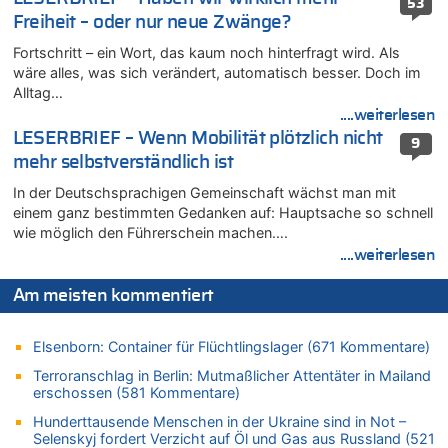
53
Mehrere Menschen in Londons City niedergestochen
Freiheit – oder nur neue Zwänge?
05.08.2026 - 21:15 von Joseph Meyer zu
Fortschritt – ein Wort, das kaum noch hinterfragt wird. Als
Wasserstand des Rheins in NRW so niedrig wie noch nie
wäre alles, was sich verändert, automatisch besser. Doch im
05.08.2026 - 21:10 von Ahja zu
Alltag…
Wasserstand des Rheins in NRW so niedrig wie noch nie
....weiterlesen
05.08.2026 - 21:05 von Oberstes Kommentargremium zu
LESERBRIEF – Wenn Mobilität plötzlich nicht
9
Wie kam es zur Ceuta-Krise?
mehr selbstverständlich ist
05.08.2026 - 20:50 von Tierexperte zu
In der Deutschsprachigen Gemeinschaft wächst man mit
Aachen ab 11. August wieder Mekka des Pferdesports –
einem ganz bestimmten Gedanken auf: Hauptsache so schnell
Belgien setzt bei Reit-WM auf starke Springreiter
wie möglich den Führerschein machen….
05.08.2026 - 20:38 von Willi Müller zu
....weiterlesen
Mehrere Menschen in Londons City niedergestochen
05.08.2026 - 20:36 von Islam Experte zu
Am meisten kommentiert
Mehrere Menschen in Londons City niedergestochen
05.08.2026 - 20:21 von Dax zu
Elsenborn: Container für Flüchtlingslager (671 Kommentare)
Wasserstand des Rheins in NRW so niedrig wie noch nie
Terroranschlag in Berlin: Mutmaßlicher Attentäter in Mailand
05.08.2026 - 20:19 von Dax zu
erschossen (581 Kommentare)
Wasserstand des Rheins in NRW so niedrig wie noch nie
Hunderttausende Menschen in der Ukraine sind in Not –
05.08.2026 - 20:11 von Analise zu
Selenskyj fordert Verzicht auf Öl und Gas aus Russland (521