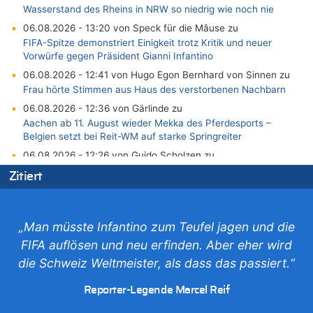
Wasserstand des Rheins in NRW so niedrig wie noch nie
06.08.2026 - 13:20 von Speck für die Mâuse zu
FIFA-Spitze demonstriert Einigkeit trotz Kritik und neuer
Vorwürfe gegen Präsident Gianni Infantino
06.08.2026 - 12:41 von Hugo Egon Bernhard von Sinnen zu
Frau hörte Stimmen aus Haus des verstorbenen Nachbarn
06.08.2026 - 12:36 von Gärlinde zu
Aachen ab 11. August wieder Mekka des Pferdesports –
Belgien setzt bei Reit-WM auf starke Springreiter
06.08.2026 - 12:26 von Guido Scholzen zu
Zweite Hitzewelle in diesem Sommer ist jetzt amtlich
Zitiert
06.08.2026 - 12:17 von Sparwasser zu
Zweite Hitzewelle in diesem Sommer ist jetzt amtlich
06.08.2026 - 12:13 von Dax zu
„Man müsste Infantino zum Teufel jagen und die
Zweite Hitzewelle in diesem Sommer ist jetzt amtlich
FIFA auflösen und neu erfinden. Aber eher wird
06.08.2026 - 12:13 von Heinz F. zu
die Schweiz Weltmeister, als dass das passiert.“
Mehrere Menschen in Londons City niedergestochen
06.08.2026 - 12:13 von Hugo Egon Bernhard von Sinnen zu
Reporter-Legende Marcel Reif
Zweite Hitzewelle in diesem Sommer ist jetzt amtlich