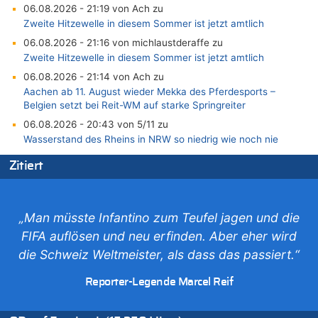
06.08.2026 - 21:19 von Ach zu
Zweite Hitzewelle in diesem Sommer ist jetzt amtlich
06.08.2026 - 21:16 von michlaustderaffe zu
Zweite Hitzewelle in diesem Sommer ist jetzt amtlich
06.08.2026 - 21:14 von Ach zu
Aachen ab 11. August wieder Mekka des Pferdesports –
Belgien setzt bei Reit-WM auf starke Springreiter
06.08.2026 - 20:43 von 5/11 zu
Wasserstand des Rheins in NRW so niedrig wie noch nie
06.08.2026 - 20:35 von Wolfgang2 zu
Zitiert
Zurück an den Rhein: Hendrich wechselt zum 1. FC Köln
06.08.2026 - 20:16 von Panda46 zu
AS Eupen: „Keiner weiß, wohin die Reise geht…“
„Man müsste Infantino zum Teufel jagen und die
06.08.2026 - 19:17 von Guido Scholzen zu
FIFA auflösen und neu erfinden. Aber eher wird
Zweite Hitzewelle in diesem Sommer ist jetzt amtlich
die Schweiz Weltmeister, als dass das passiert.“
06.08.2026 - 19:14 von JoKrings zu
Zweite Hitzewelle in diesem Sommer ist jetzt amtlich
Reporter-Legende Marcel Reif
06.08.2026 - 18:40 von Ostbelgien Direkt zu
Felice Mazzu soll Cheftrainer der AS Eupen werden