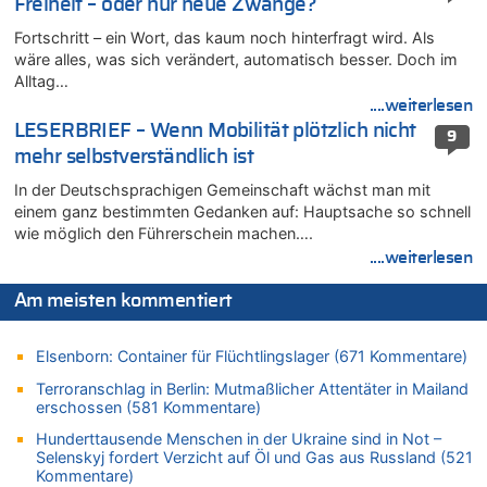
Freiheit – oder nur neue Zwänge?
06.08.2026 - 12:41 von Hugo Egon Bernhard von Sinnen zu
Frau hörte Stimmen aus Haus des verstorbenen Nachbarn
Fortschritt – ein Wort, das kaum noch hinterfragt wird. Als
06.08.2026 - 12:36 von Gärlinde zu
wäre alles, was sich verändert, automatisch besser. Doch im
Alltag…
Aachen ab 11. August wieder Mekka des Pferdesports –
Belgien setzt bei Reit-WM auf starke Springreiter
....weiterlesen
LESERBRIEF – Wenn Mobilität plötzlich nicht
06.08.2026 - 12:26 von Guido Scholzen zu
9
Zweite Hitzewelle in diesem Sommer ist jetzt amtlich
mehr selbstverständlich ist
06.08.2026 - 12:17 von Sparwasser zu
In der Deutschsprachigen Gemeinschaft wächst man mit
Zweite Hitzewelle in diesem Sommer ist jetzt amtlich
einem ganz bestimmten Gedanken auf: Hauptsache so schnell
wie möglich den Führerschein machen….
06.08.2026 - 12:13 von Dax zu
....weiterlesen
Zweite Hitzewelle in diesem Sommer ist jetzt amtlich
06.08.2026 - 12:13 von Heinz F. zu
Am meisten kommentiert
Mehrere Menschen in Londons City niedergestochen
06.08.2026 - 12:13 von Hugo Egon Bernhard von Sinnen zu
Elsenborn: Container für Flüchtlingslager (671 Kommentare)
Zweite Hitzewelle in diesem Sommer ist jetzt amtlich
Terroranschlag in Berlin: Mutmaßlicher Attentäter in Mailand
06.08.2026 - 12:08 von Medium zu
erschossen (581 Kommentare)
Frau hörte Stimmen aus Haus des verstorbenen Nachbarn
Hunderttausende Menschen in der Ukraine sind in Not –
06.08.2026 - 11:52 von Hubert F. zu
Selenskyj fordert Verzicht auf Öl und Gas aus Russland (521
Zweite Hitzewelle in diesem Sommer ist jetzt amtlich
Kommentare)