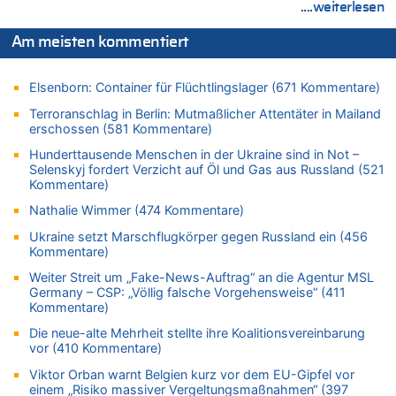
06.08.2026 - 21:27 von klar zu
....weiterlesen
Mehrere Menschen in Londons City niedergestochen
Am meisten kommentiert
06.08.2026 - 21:19 von Ach zu
Zweite Hitzewelle in diesem Sommer ist jetzt amtlich
Elsenborn: Container für Flüchtlingslager (671 Kommentare)
06.08.2026 - 21:16 von michlaustderaffe zu
Zweite Hitzewelle in diesem Sommer ist jetzt amtlich
Terroranschlag in Berlin: Mutmaßlicher Attentäter in Mailand
erschossen (581 Kommentare)
06.08.2026 - 21:14 von Ach zu
Aachen ab 11. August wieder Mekka des Pferdesports –
Hunderttausende Menschen in der Ukraine sind in Not –
Belgien setzt bei Reit-WM auf starke Springreiter
Selenskyj fordert Verzicht auf Öl und Gas aus Russland (521
Kommentare)
06.08.2026 - 20:43 von 5/11 zu
Wasserstand des Rheins in NRW so niedrig wie noch nie
Nathalie Wimmer (474 Kommentare)
06.08.2026 - 20:35 von Wolfgang2 zu
Ukraine setzt Marschflugkörper gegen Russland ein (456
Zurück an den Rhein: Hendrich wechselt zum 1. FC Köln
Kommentare)
06.08.2026 - 20:16 von Panda46 zu
Weiter Streit um „Fake-News-Auftrag“ an die Agentur MSL
Germany – CSP: „Völlig falsche Vorgehensweise“ (411
AS Eupen: „Keiner weiß, wohin die Reise geht…“
Kommentare)
06.08.2026 - 19:17 von Guido Scholzen zu
Die neue-alte Mehrheit stellte ihre Koalitionsvereinbarung
Zweite Hitzewelle in diesem Sommer ist jetzt amtlich
vor (410 Kommentare)
06.08.2026 - 19:14 von JoKrings zu
Viktor Orban warnt Belgien kurz vor dem EU-Gipfel vor
Zweite Hitzewelle in diesem Sommer ist jetzt amtlich
einem „Risiko massiver Vergeltungsmaßnahmen“ (397