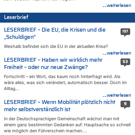
Warum die Waldbrände in Frankreich und Spanien Rekorde
....weiterlesen
brechen [Fragen & Antworten]
Leserbrief
07.08.2026 - 01:03 von Hugo Egon Bernhard von Sinnen zu
Zweite Hitzewelle in diesem Sommer ist jetzt amtlich
LESERBRIEF – Die EU, die Krisen und die
157
07.08.2026 - 00:50 von WK zu
„Schuldigen“
Wie kam es zur Ceuta-Krise?
Weshalb befindet sich die EU in der aktuellen Krise?
07.08.2026 - 00:06 von 5/11 zu
Mehrere Menschen in Londons City niedergestochen
....weiterlesen
LESERBRIEF – Haben wir wirklich mehr
06.08.2026 - 23:53 von Foto Anneliese zu
53
Freiheit – oder nur neue Zwänge?
Mehrere Menschen in Londons City niedergestochen
06.08.2026 - 23:25 von WK zu
Fortschritt – ein Wort, das kaum noch hinterfragt wird. Als
FIFA-Spitze demonstriert Einigkeit trotz Kritik und neuer
wäre alles, was sich verändert, automatisch besser. Doch im
Vorwürfe gegen Präsident Gianni Infantino
Alltag…
....weiterlesen
06.08.2026 - 22:48 von DG zu
LESERBRIEF – Wenn Mobilität plötzlich nicht
FIFA-Spitze demonstriert Einigkeit trotz Kritik und neuer
9
Vorwürfe gegen Präsident Gianni Infantino
mehr selbstverständlich ist
06.08.2026 - 22:07 von DR ALBERN zu
In der Deutschsprachigen Gemeinschaft wächst man mit
FIFA-Spitze demonstriert Einigkeit trotz Kritik und neuer
einem ganz bestimmten Gedanken auf: Hauptsache so schnell
Vorwürfe gegen Präsident Gianni Infantino
wie möglich den Führerschein machen….