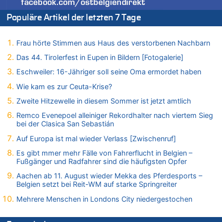
In Belgien missachten zwei von drei Autofahrern das
Populäre Artikel der letzten 7 Tage
Tempolimit in 30er-Zonen – Untersuchung von Vias
07.08.2026 - 12:43 von JoKrings zu
Zweite Hitzewelle in diesem Sommer ist jetzt amtlich
Frau hörte Stimmen aus Haus des verstorbenen Nachbarn
07.08.2026 - 12:31 von Fassungslos zu
Das 44. Tirolerfest in Eupen in Bildern [Fotogalerie]
In Belgien missachten zwei von drei Autofahrern das
Eschweiler: 16-Jähriger soll seine Oma ermordet haben
Tempolimit in 30er-Zonen – Untersuchung von Vias
Wie kam es zur Ceuta-Krise?
07.08.2026 - 11:31 von Zuhörer zu
In Belgien missachten zwei von drei Autofahrern das
Zweite Hitzewelle in diesem Sommer ist jetzt amtlich
Tempolimit in 30er-Zonen – Untersuchung von Vias
Remco Evenepoel alleiniger Rekordhalter nach viertem Sieg
07.08.2026 - 11:23 von Dax zu
bei der Clasica San Sebastián
In Belgien missachten zwei von drei Autofahrern das
Auf Europa ist mal wieder Verlass [Zwischenruf]
Tempolimit in 30er-Zonen – Untersuchung von Vias
Es gibt mmer mehr Fälle von Fahrerflucht in Belgien –
07.08.2026 - 11:20 von JoKrings zu
Fußgänger und Radfahrer sind die häufigsten Opfer
In Belgien missachten zwei von drei Autofahrern das
Tempolimit in 30er-Zonen – Untersuchung von Vias
Aachen ab 11. August wieder Mekka des Pferdesports –
Belgien setzt bei Reit-WM auf starke Springreiter
07.08.2026 - 11:15 von Dax zu
Wie kam es zur Ceuta-Krise?
Mehrere Menschen in Londons City niedergestochen
07.08.2026 - 11:12 von Frage zu