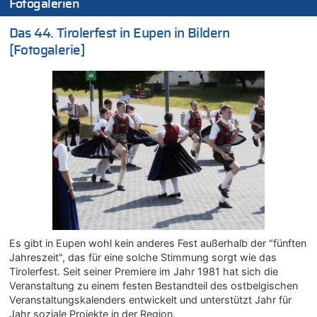
Wasserstand des Rheins in NRW so niedrig wie noch nie
Fotogalerien
07.08.2026 - 10:29 von Soso zu
Das 44. Tirolerfest in Eupen in Bildern
Aachen ab 11. August wieder Mekka des Pferdesports –
Belgien setzt bei Reit-WM auf starke Springreiter
[Fotogalerie]
07.08.2026 - 10:23 von Opa zu
In Belgien missachten zwei von drei Autofahrern das
Tempolimit in 30er-Zonen – Untersuchung von Vias
07.08.2026 - 10:05 von Ostbelgien Direkt zu
Soll Belgien Tempolimit auf Autobahnen erhöhen? – In
Tschechien ab 2024 maximal 150 km/h erlaubt
07.08.2026 - 10:05 von N. A. Klar zu
In Belgien missachten zwei von drei Autofahrern das
Tempolimit in 30er-Zonen – Untersuchung von Vias
07.08.2026 - 09:31 von Ermitler zu
Das 44. Tirolerfest in Eupen in Bildern [Fotogalerie]
Es gibt in Eupen wohl kein anderes Fest außerhalb der "fünften
07.08.2026 - 09:18 von Noppi zu
Jahreszeit", das für eine solche Stimmung sorgt wie das
AS Eupen: „Keiner weiß, wohin die Reise geht…“
Tirolerfest. Seit seiner Premiere im Jahr 1981 hat sich die
07.08.2026 - 09:03 von JoKrings zu
Veranstaltung zu einem festen Bestandteil des ostbelgischen
Zweite Hitzewelle in diesem Sommer ist jetzt amtlich
Veranstaltungskalenders entwickelt und unterstützt Jahr für
07.08.2026 - 01:12 von WK zu
Jahr soziale Projekte in der Region.