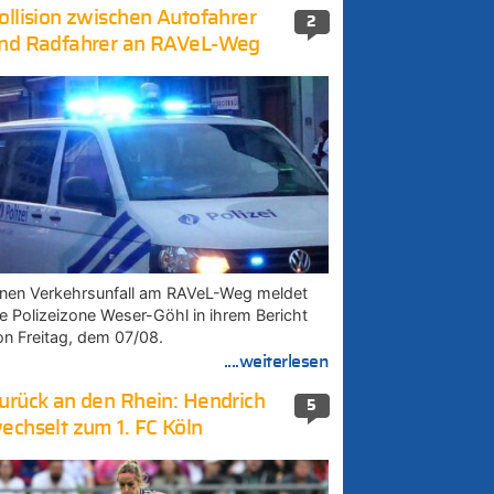
ollision zwischen Autofahrer
2
nd Radfahrer an RAVeL-Weg
inen Verkehrsunfall am RAVeL-Weg meldet
ie Polizeizone Weser-Göhl in ihrem Bericht
on Freitag, dem 07/08.
....weiterlesen
urück an den Rhein: Hendrich
5
echselt zum 1. FC Köln