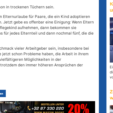
K
on in trockenen Tüchern sein.
u
 Elternurlaube für Paare, die ein Kind adoptieren
n. Jetzt gebe es offenbar eine Einigung: Wenn Eltern
n Pflegekind aufnehmen, dann bekommen sie
 für jedes Elternteil und dann nochmal fünf, die die
hmack vieler Arbeitgeber sein, insbesondere bei
 jetzt schon Probleme haben, die Arbeit in ihrem
ielfältigeren Möglichkeiten in der
m trotzdem den immer höheren Ansprüchen der
E
d
v
Z
en
w