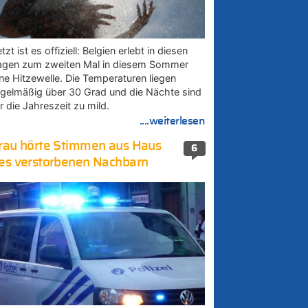
tzt ist es offiziell: Belgien erlebt in diesen
agen zum zweiten Mal in diesem Sommer
ine Hitzewelle. Die Temperaturen liegen
egelmäßig über 30 Grad und die Nächte sind
r die Jahreszeit zu mild.
....weiterlesen
rau hörte Stimmen aus Haus
6
es verstorbenen Nachbarn