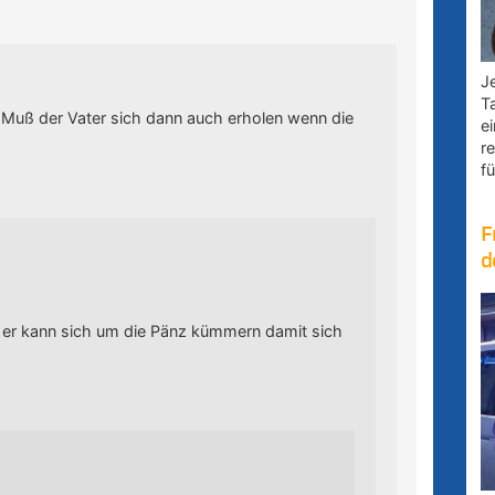
Je
T
 ? Muß der Vater sich dann auch erholen wenn die
e
r
fü
F
d
er er kann sich um die Pänz kümmern damit sich