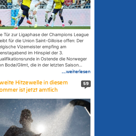
ie Tür zur Ligaphase der Champions League
eibt für die Union Saint-Gilloise offen: Der
elgische Vizemeister empfing am
ienstagabend im Hinspiel der 3.
ualifikationsrunde in Ostende die Norweger
on Bodø/Glimt, die in der letzten Saison…
....weiterlesen
weite Hitzewelle in diesem
59
ommer ist jetzt amtlich