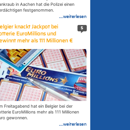
ankraub in Aachen hat die Polizei einen
erdächtigen festgenommen.
....weiterlesen
elgier knackt Jackpot bei
5
otterie EuroMillions und
ewinnt mehr als 111 Millionen €
m Freitagabend hat ein Belgier bei der
tterie EuroMillions mehr als 111 Millionen
uro gewonnen.
....weiterlesen