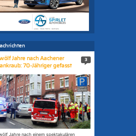
achrichten
wölf Jahre nach Aachener
3
ankraub: 70-Jähriger gefasst
wölf Jahre nach einem spektakulären