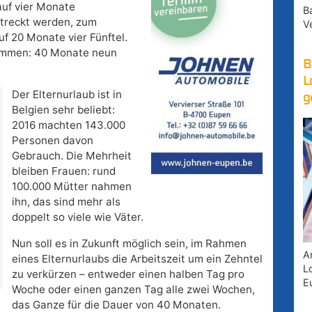
auf vier Monate
B
streckt werden, zum
V
uf 20 Monate vier Fünftel.
 kommen: 40 Monate neun
B
L
Der Elternurlaub ist in
g
Belgien sehr beliebt:
2016 machten 143.000
Personen davon
Gebrauch. Die Mehrheit
bleiben Frauen: rund
100.000 Mütter nahmen
ihn, das sind mehr als
doppelt so viele wie Väter.
Nun soll es in Zukunft möglich sein, im Rahmen
A
eines Elternurlaubs die Arbeitszeit um ein Zehntel
Lo
zu verkürzen – entweder einen halben Tag pro
E
Woche oder einen ganzen Tag alle zwei Wochen,
das Ganze für die Dauer von 40 Monaten.