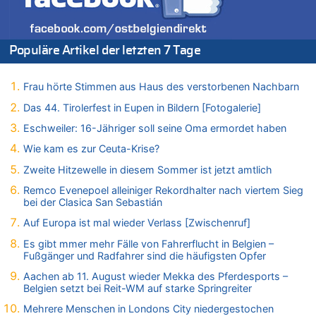
06.08.2026 - 17:21 von Dax zu
Zweite Hitzewelle in diesem Sommer ist jetzt amtlich
06.08.2026 - 17:01 von Wahlstimme? zu
Populäre Artikel der letzten 7 Tage
FIFA-Spitze demonstriert Einigkeit trotz Kritik und neuer
Vorwürfe gegen Präsident Gianni Infantino
Frau hörte Stimmen aus Haus des verstorbenen Nachbarn
06.08.2026 - 16:53 von Frage zu
Zweite Hitzewelle in diesem Sommer ist jetzt amtlich
Das 44. Tirolerfest in Eupen in Bildern [Fotogalerie]
06.08.2026 - 16:39 von Noah Parmentier zu
Eschweiler: 16-Jähriger soll seine Oma ermordet haben
Zweite Hitzewelle in diesem Sommer ist jetzt amtlich
Wie kam es zur Ceuta-Krise?
06.08.2026 - 16:36 von Noah Parmentier zu
Zweite Hitzewelle in diesem Sommer ist jetzt amtlich
Zweite Hitzewelle in diesem Sommer ist jetzt amtlich
Remco Evenepoel alleiniger Rekordhalter nach viertem Sieg
06.08.2026 - 16:10 von Dax zu
bei der Clasica San Sebastián
Wasserstand des Rheins in NRW so niedrig wie noch nie
Auf Europa ist mal wieder Verlass [Zwischenruf]
06.08.2026 - 15:51 von SuperBoy zu
Eschweiler: 16-Jähriger soll seine Oma ermordet haben
Es gibt mmer mehr Fälle von Fahrerflucht in Belgien –
Fußgänger und Radfahrer sind die häufigsten Opfer
06.08.2026 - 15:42 von PvD zu
Mehrere Menschen in Londons City niedergestochen
Aachen ab 11. August wieder Mekka des Pferdesports –
Belgien setzt bei Reit-WM auf starke Springreiter
06.08.2026 - 15:42 von Dax zu
Mehrere Menschen in Londons City niedergestochen
Zweite Hitzewelle in diesem Sommer ist jetzt amtlich