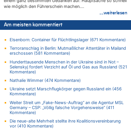
einem ganz bestimmten Gedanken auf: Hauptsache so schnell
wie möglich den Führerschein machen….
06.08.2026 - 12:13 von Dax zu
....weiterlesen
Zweite Hitzewelle in diesem Sommer ist jetzt amtlich
06.08.2026 - 12:13 von Heinz F. zu
Am meisten kommentiert
Mehrere Menschen in Londons City niedergestochen
06.08.2026 - 12:13 von Hugo Egon Bernhard von Sinnen zu
Elsenborn: Container für Flüchtlingslager (671 Kommentare)
Zweite Hitzewelle in diesem Sommer ist jetzt amtlich
Terroranschlag in Berlin: Mutmaßlicher Attentäter in Mailand
06.08.2026 - 12:08 von Medium zu
erschossen (581 Kommentare)
Frau hörte Stimmen aus Haus des verstorbenen Nachbarn
Hunderttausende Menschen in der Ukraine sind in Not –
06.08.2026 - 11:52 von Hubert F. zu
Selenskyj fordert Verzicht auf Öl und Gas aus Russland (521
Zweite Hitzewelle in diesem Sommer ist jetzt amtlich
Kommentare)
06.08.2026 - 11:46 von Ermitler zu
Nathalie Wimmer (474 Kommentare)
Zweite Hitzewelle in diesem Sommer ist jetzt amtlich
Ukraine setzt Marschflugkörper gegen Russland ein (456
06.08.2026 - 11:42 von Willi Müller zu
Kommentare)
Eschweiler: 16-Jähriger soll seine Oma ermordet haben
Weiter Streit um „Fake-News-Auftrag“ an die Agentur MSL
06.08.2026 - 11:35 von ne Hondsjong zu
Germany – CSP: „Völlig falsche Vorgehensweise“ (411
Zweite Hitzewelle in diesem Sommer ist jetzt amtlich
Kommentare)
06.08.2026 - 11:11 von Dax zu
Die neue-alte Mehrheit stellte ihre Koalitionsvereinbarung
Wie kam es zur Ceuta-Krise?
vor (410 Kommentare)