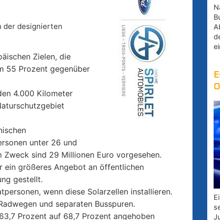
Na
B
 der designierten
A
d
e
päischen Zielen, die
m 55 Prozent gegenüber
E
O
den 4.000 Kilometer
Naturschutzgebiet
nischen
ersonen unter 26 und
m Zweck sind 29 Millionen Euro vorgesehen.
r ein größeres Angebot an öffentlichen
ng gestellt.
ersonen, wenn diese Solarzellen installieren.
E
 Radwegen und separaten Busspuren.
s
 63,7 Prozent auf 68,7 Prozent angehoben
J