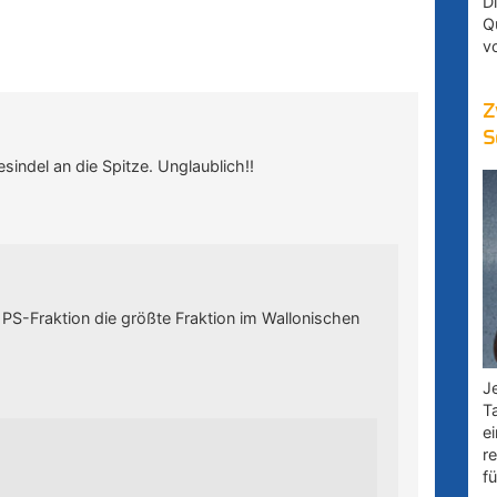
D
Q
v
Z
S
indel an die Spitze. Unglaublich!!
 PS-Fraktion die größte Fraktion im Wallonischen
Je
T
e
r
fü