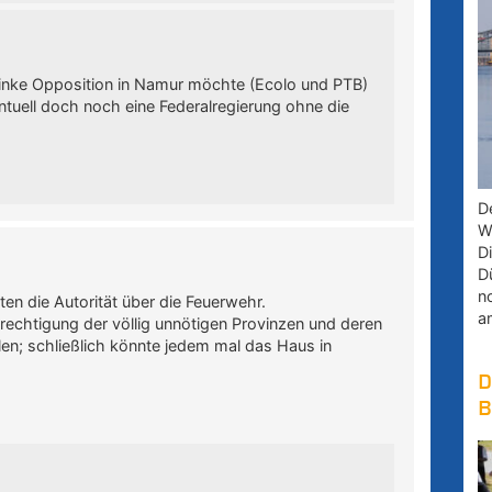
e linke Opposition in Namur möchte (Ecolo und PTB)
tuell doch noch eine Federalregierung ohne die
D
W
D
D
n
ten die Autorität über die Feuerwehr.
a
erechtigung der völlig unnötigen Provinzen und deren
len; schließlich könnte jedem mal das Haus in
D
B