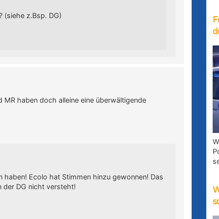
? (siehe z.Bsp. DG)
F
d
 MR haben doch alleine eine überwältigende
W
P
s
n haben! Ecolo hat Stimmen hinzu gewonnen! Das
n der DG nicht versteht!
W
s