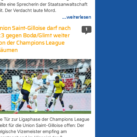
eilte eine Sprecherin der Staatsanwaltschaft
it. Der Verdacht laute Mord.
....weiterlesen
nion Saint-Gilloise darf nach
1
:3 gegen Bodø/Glimt weiter
on der Champions League
räumen
ie Tür zur Ligaphase der Champions League
eibt für die Union Saint-Gilloise offen: Der
elgische Vizemeister empfing am