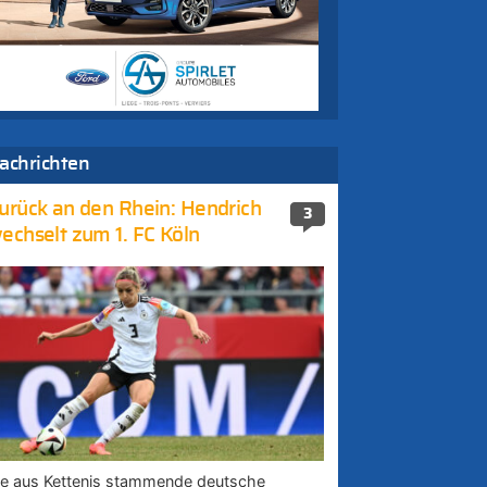
achrichten
urück an den Rhein: Hendrich
3
echselt zum 1. FC Köln
ie aus Kettenis stammende deutsche