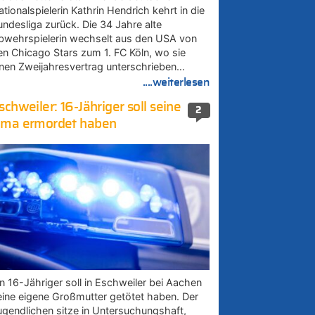
tionalspielerin Kathrin Hendrich kehrt in die
undesliga zurück. Die 34 Jahre alte
bwehrspielerin wechselt aus den USA von
en Chicago Stars zum 1. FC Köln, wo sie
inen Zweijahresvertrag unterschrieben…
....weiterlesen
schweiler: 16-Jähriger soll seine
2
ma ermordet haben
in 16-Jähriger soll in Eschweiler bei Aachen
eine eigene Großmutter getötet haben. Der
ugendlichen sitze in Untersuchungshaft,