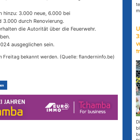
t
m
hinzu: 3.000 neue, 6.000 bei
d 3.000 durch Renovierung.
rhalten die Autorität über die Feuerwehr.
U
3
ben.
v
2024 ausgeglichen sein.
t
 Freitag bekannt werden. (Quelle: flanderninfo.be)
en
D
bl
b