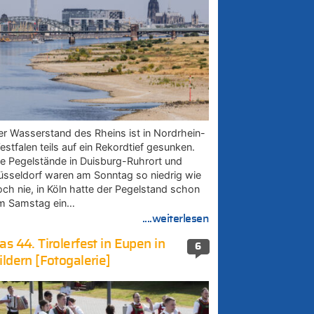
er Wasserstand des Rheins ist in Nordrhein-
estfalen teils auf ein Rekordtief gesunken.
ie Pegelstände in Duisburg-Ruhrort und
üsseldorf waren am Sonntag so niedrig wie
och nie, in Köln hatte der Pegelstand schon
m Samstag ein…
....weiterlesen
as 44. Tirolerfest in Eupen in
6
ildern [Fotogalerie]