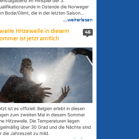
ienstagabend im Hinspiel der 3.
ualifikationsrunde in Ostende die Norweger
on Bodø/Glimt, die in der letzten Saison…
....weiterlesen
weite Hitzewelle in diesem
46
ommer ist jetzt amtlich
tzt ist es offiziell: Belgien erlebt in diesen
agen zum zweiten Mal in diesem Sommer
ine Hitzewelle. Die Temperaturen liegen
egelmäßig über 30 Grad und die Nächte sind
r die Jahreszeit zu mild.