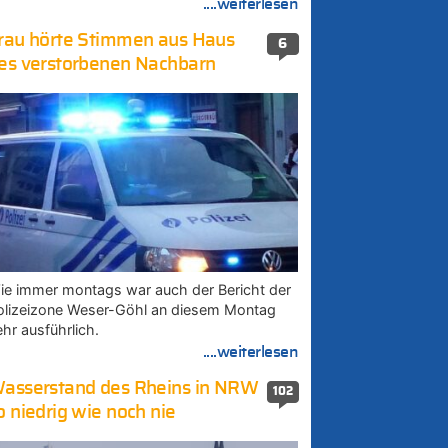
....weiterlesen
rau hörte Stimmen aus Haus
6
es verstorbenen Nachbarn
ie immer montags war auch der Bericht der
olizeizone Weser-Göhl an diesem Montag
ehr ausführlich.
....weiterlesen
asserstand des Rheins in NRW
102
o niedrig wie noch nie