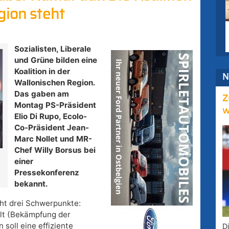
gion steht
Sozialisten, Liberale
und Grüne bilden eine
Koalition in der
N
Wallonischen Region.
Das gaben am
Z
Montag PS-Präsident
w
Elio Di Rupo, Ecolo-
Co-Präsident Jean-
Marc Nollet und MR-
Chef Willy Borsus bei
einer
Pressekonferenz
bekannt.
ht drei Schwerpunkte:
lt (Bekämpfung der
soll eine effiziente
D