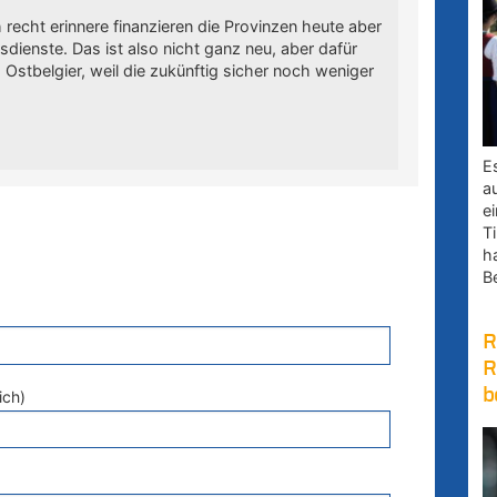
echt erinnere finanzieren die Provinzen heute aber
sdienste. Das ist also nicht ganz neu, aber dafür
 Ostbelgier, weil die zukünftig sicher noch weniger
E
a
e
Ti
h
B
R
R
b
ich)