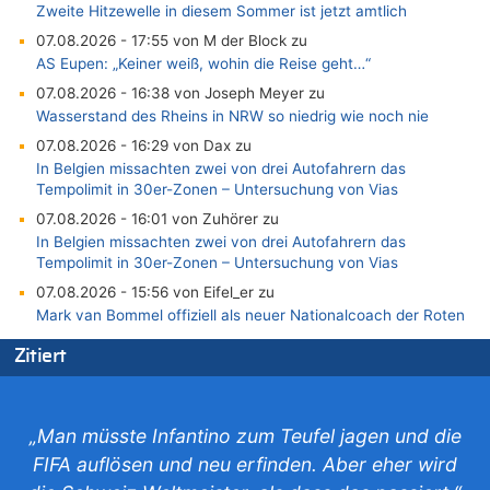
Zweite Hitzewelle in diesem Sommer ist jetzt amtlich
07.08.2026 - 17:55 von M der Block zu
AS Eupen: „Keiner weiß, wohin die Reise geht…“
07.08.2026 - 16:38 von Joseph Meyer zu
Wasserstand des Rheins in NRW so niedrig wie noch nie
07.08.2026 - 16:29 von Dax zu
In Belgien missachten zwei von drei Autofahrern das
Tempolimit in 30er-Zonen – Untersuchung von Vias
07.08.2026 - 16:01 von Zuhörer zu
In Belgien missachten zwei von drei Autofahrern das
Tempolimit in 30er-Zonen – Untersuchung von Vias
07.08.2026 - 15:56 von Eifel_er zu
Mark van Bommel offiziell als neuer Nationalcoach der Roten
Teufel vorgestellt: „Ist mir eine große Ehre“
Zitiert
07.08.2026 - 15:43 von Hausmeister zu
Wie kam es zur Ceuta-Krise?
07.08.2026 - 15:30 von Soso zu
„Man müsste Infantino zum Teufel jagen und die
Aachen ab 11. August wieder Mekka des Pferdesports –
FIFA auflösen und neu erfinden. Aber eher wird
Belgien setzt bei Reit-WM auf starke Springreiter