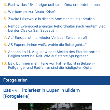
07.08.2026 - 13:20 von JoKrings zu
Eschweiler: 16-Jähriger soll seine Oma ermordet haben
In Belgien missachten zwei von drei Autofahrern das
Wie kam es zur Ceuta-Krise?
Tempolimit in 30er-Zonen – Untersuchung von Vias
Zweite Hitzewelle in diesem Sommer ist jetzt amtlich
07.08.2026 - 13:04 von Kein Raser zu
In Belgien missachten zwei von drei Autofahrern das
Remco Evenepoel alleiniger Rekordhalter nach viertem Sieg
Tempolimit in 30er-Zonen – Untersuchung von Vias
bei der Clasica San Sebastián
07.08.2026 - 13:01 von Experten? zu
Auf Europa ist mal wieder Verlass [Zwischenruf]
In Belgien missachten zwei von drei Autofahrern das
AS Eupen: „Keiner weiß, wohin die Reise geht…“
Tempolimit in 30er-Zonen – Untersuchung von Vias
Aachen ab 11. August wieder Mekka des Pferdesports –
07.08.2026 - 12:43 von JoKrings zu
Belgien setzt bei Reit-WM auf starke Springreiter
Zweite Hitzewelle in diesem Sommer ist jetzt amtlich
Es gibt mmer mehr Fälle von Fahrerflucht in Belgien –
07.08.2026 - 12:31 von Fassungslos zu
Fußgänger und Radfahrer sind die häufigsten Opfer
In Belgien missachten zwei von drei Autofahrern das
Tempolimit in 30er-Zonen – Untersuchung von Vias
Fotogalerien
07.08.2026 - 11:31 von Zuhörer zu
In Belgien missachten zwei von drei Autofahrern das
Das 44. Tirolerfest in Eupen in Bildern
Tempolimit in 30er-Zonen – Untersuchung von Vias
[Fotogalerie]
07.08.2026 - 11:23 von Dax zu
In Belgien missachten zwei von drei Autofahrern das
Tempolimit in 30er-Zonen – Untersuchung von Vias