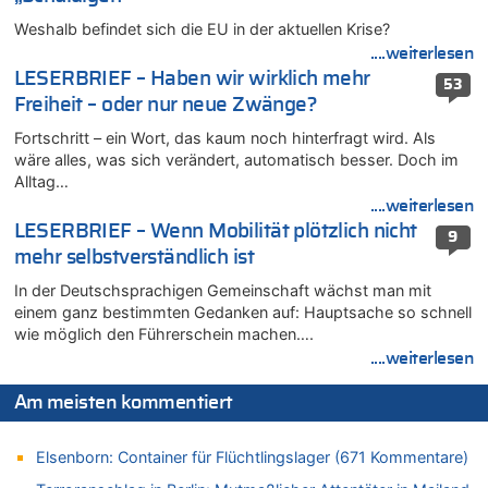
Das 44. Tirolerfest in Eupen in Bildern [Fotogalerie]
Weshalb befindet sich die EU in der aktuellen Krise?
07.08.2026 - 09:18 von Noppi zu
....weiterlesen
AS Eupen: „Keiner weiß, wohin die Reise geht…“
LESERBRIEF – Haben wir wirklich mehr
53
07.08.2026 - 09:03 von JoKrings zu
Freiheit – oder nur neue Zwänge?
Zweite Hitzewelle in diesem Sommer ist jetzt amtlich
Fortschritt – ein Wort, das kaum noch hinterfragt wird. Als
07.08.2026 - 01:12 von WK zu
wäre alles, was sich verändert, automatisch besser. Doch im
Warum die Waldbrände in Frankreich und Spanien Rekorde
Alltag…
brechen [Fragen & Antworten]
....weiterlesen
07.08.2026 - 01:03 von Hugo Egon Bernhard von Sinnen zu
LESERBRIEF – Wenn Mobilität plötzlich nicht
9
Zweite Hitzewelle in diesem Sommer ist jetzt amtlich
mehr selbstverständlich ist
07.08.2026 - 00:50 von WK zu
In der Deutschsprachigen Gemeinschaft wächst man mit
Wie kam es zur Ceuta-Krise?
einem ganz bestimmten Gedanken auf: Hauptsache so schnell
07.08.2026 - 00:06 von 5/11 zu
wie möglich den Führerschein machen….
Mehrere Menschen in Londons City niedergestochen
....weiterlesen
06.08.2026 - 23:53 von Foto Anneliese zu
Am meisten kommentiert
Mehrere Menschen in Londons City niedergestochen
06.08.2026 - 23:25 von WK zu
Elsenborn: Container für Flüchtlingslager (671 Kommentare)
FIFA-Spitze demonstriert Einigkeit trotz Kritik und neuer
Vorwürfe gegen Präsident Gianni Infantino