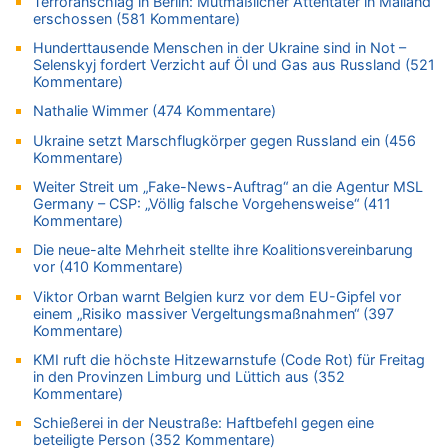
Terroranschlag in Berlin: Mutmaßlicher Attentäter in Mailand
erschossen (581 Kommentare)
06.08.2026 - 22:48 von DG zu
FIFA-Spitze demonstriert Einigkeit trotz Kritik und neuer
Hunderttausende Menschen in der Ukraine sind in Not –
Vorwürfe gegen Präsident Gianni Infantino
Selenskyj fordert Verzicht auf Öl und Gas aus Russland (521
Kommentare)
06.08.2026 - 22:07 von DR ALBERN zu
FIFA-Spitze demonstriert Einigkeit trotz Kritik und neuer
Nathalie Wimmer (474 Kommentare)
Vorwürfe gegen Präsident Gianni Infantino
Ukraine setzt Marschflugkörper gegen Russland ein (456
06.08.2026 - 21:27 von klar zu
Kommentare)
Mehrere Menschen in Londons City niedergestochen
Weiter Streit um „Fake-News-Auftrag“ an die Agentur MSL
06.08.2026 - 21:19 von Ach zu
Germany – CSP: „Völlig falsche Vorgehensweise“ (411
Kommentare)
Zweite Hitzewelle in diesem Sommer ist jetzt amtlich
Die neue-alte Mehrheit stellte ihre Koalitionsvereinbarung
06.08.2026 - 21:16 von michlaustderaffe zu
vor (410 Kommentare)
Zweite Hitzewelle in diesem Sommer ist jetzt amtlich
Viktor Orban warnt Belgien kurz vor dem EU-Gipfel vor
06.08.2026 - 21:14 von Ach zu
einem „Risiko massiver Vergeltungsmaßnahmen“ (397
Aachen ab 11. August wieder Mekka des Pferdesports –
Kommentare)
Belgien setzt bei Reit-WM auf starke Springreiter
KMI ruft die höchste Hitzewarnstufe (Code Rot) für Freitag
06.08.2026 - 20:43 von 5/11 zu
in den Provinzen Limburg und Lüttich aus (352
Wasserstand des Rheins in NRW so niedrig wie noch nie
Kommentare)
06.08.2026 - 20:35 von Wolfgang2 zu
Schießerei in der Neustraße: Haftbefehl gegen eine
Zurück an den Rhein: Hendrich wechselt zum 1. FC Köln
beteiligte Person (352 Kommentare)