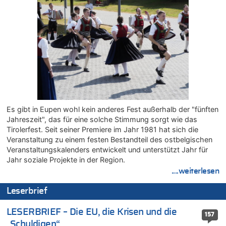
07.08.2026 - 11:20 von JoKrings zu
In Belgien missachten zwei von drei Autofahrern das
Tempolimit in 30er-Zonen – Untersuchung von Vias
07.08.2026 - 11:15 von Dax zu
Wie kam es zur Ceuta-Krise?
07.08.2026 - 11:12 von Frage zu
Wasserstand des Rheins in NRW so niedrig wie noch nie
07.08.2026 - 10:29 von Soso zu
Aachen ab 11. August wieder Mekka des Pferdesports –
Es gibt in Eupen wohl kein anderes Fest außerhalb der "fünften
Belgien setzt bei Reit-WM auf starke Springreiter
Jahreszeit", das für eine solche Stimmung sorgt wie das
07.08.2026 - 10:23 von Opa zu
Tirolerfest. Seit seiner Premiere im Jahr 1981 hat sich die
In Belgien missachten zwei von drei Autofahrern das
Veranstaltung zu einem festen Bestandteil des ostbelgischen
Tempolimit in 30er-Zonen – Untersuchung von Vias
Veranstaltungskalenders entwickelt und unterstützt Jahr für
07.08.2026 - 10:05 von Ostbelgien Direkt zu
Jahr soziale Projekte in der Region.
Soll Belgien Tempolimit auf Autobahnen erhöhen? – In
....weiterlesen
Tschechien ab 2024 maximal 150 km/h erlaubt
Leserbrief
07.08.2026 - 10:05 von N. A. Klar zu
In Belgien missachten zwei von drei Autofahrern das
LESERBRIEF – Die EU, die Krisen und die
Tempolimit in 30er-Zonen – Untersuchung von Vias
157
„Schuldigen“
07.08.2026 - 09:31 von Ermitler zu