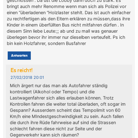
geschlossen . Da ust die Lobby dann doch zu stark. Es
bringt auch mehr Renomme wenn man sich als Polizei vor
einen “überladenen “Holzlaster stehlt. Das ist auch einfacher
zu rechtfertigen als den Eltern erklären zu müssen,dass ihre
Kinder in einem überfüllten Bus nicht mitfahren dürfen . In
diesem Sinn liebe Leute:;; ab und zu mall was genauer
überlegen bevor ihr immer nur dieselben verteufelt. Ps ich
bin kein Holzfahrer, sondern Busfahrer
Antworten
Es reicht!
27/02/2018 20:01
Mich ärgert nur das man als Autofahrer ständig
kontrolliert (Alkohol oder Tempo) und die
Lastwagenfahrer sich alles erlauben können. Trotz
Kontrollen fahren die weiter total überladen, oft sogar im
Gespann? Ausserdem scheint das Tempolimit von 60
Km/h eine MIndestgeschwindigkeit zu sein. Auch fallen
die durch ihre Rüde fahrweise auf sind die Strassen
schlecht fahren diese nicht zur Seite und der
Gegenverkehr kann sich räumen?